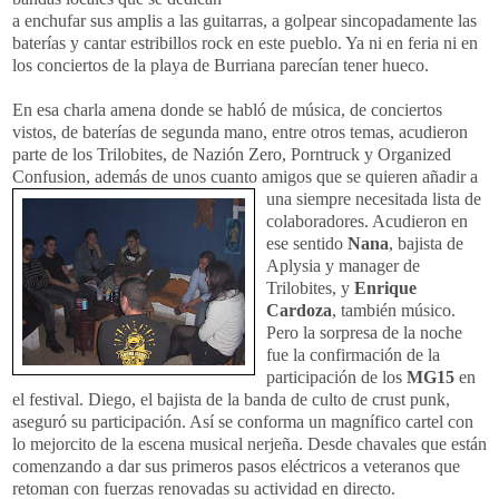
a enchufar sus amplis a las guitarras, a golpear sincopadamente las
baterías y cantar estribillos rock en este pueblo. Ya ni en feria ni en
los conciertos de la playa de Burriana parecían tener hueco.
En esa charla amena donde se habló de música, de conciertos
vistos, de baterías de segunda mano, entre otros temas, acudieron
parte de los Trilobites, de Nazión Zero, Porntruck y Organized
Confusion, además de unos cuanto amigos que se quieren añadir a
u
na siempre necesitada lista de
colaboradores. Acudieron en
ese sentido
Nana
, bajista de
Aplysia y manager de
Trilobites, y
Enrique
Cardoza
, también músico.
Pero la sorpresa de la noche
fue la confirmación de la
participación de los
MG15
en
el festival. Diego, el bajista de la banda de culto de crust punk,
aseguró su participación. Así se conforma un magnífico cartel con
lo mejorcito de la escena musical nerjeña. Desde chavales que están
comenzando a dar sus primeros pasos eléctricos a veteranos que
retoman con fuerzas renovadas su actividad en directo.