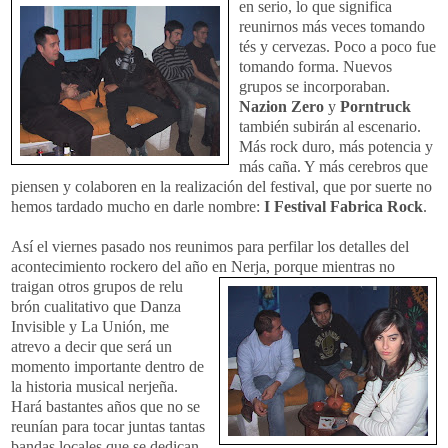
en serio, lo que signific
a
reunirnos más veces tomando
tés y cervezas. Poco a poco fue
tomando forma. Nuevos
grupos se incorporaban.
Nazion Zero
y
Porntruck
también subirán al escenario.
Más rock duro, más potencia y
más caña. Y más cerebros que
piensen y colaboren en la realización del festival, que por suerte no
hemos tardado mucho en darle nombre:
I Festival Fabrica Rock
.
Así el viernes pasado nos reunimos para perfilar los detalles del
acontecimiento rockero del año en Nerja, porque mientras no
traigan otros grupos de relu
brón cualitativo que Danza
Invisible y La Unión, me
atrevo a decir que será un
momento importante dentro de
la historia musical nerjeña.
Hará bastantes años que no se
reunían para tocar juntas tantas
bandas locales que se dedican