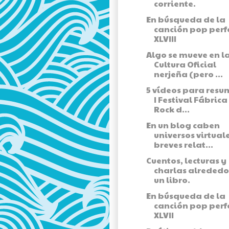
corriente.
En búsqueda de la
canción pop perf
XLVIII
Algo se mueve en l
Cultura Oficial
nerjeña (pero ...
5 vídeos para resum
I Festival Fábrica
Rock d...
En un blog caben
universos virtuale
breves relat...
Cuentos, lecturas y
charlas alrededo
un libro.
En búsqueda de la
canción pop perf
XLVII