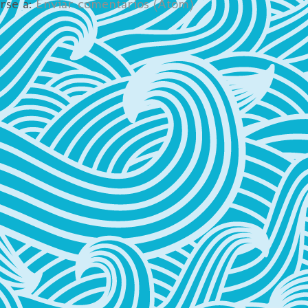
irse a:
Enviar comentarios (Atom)