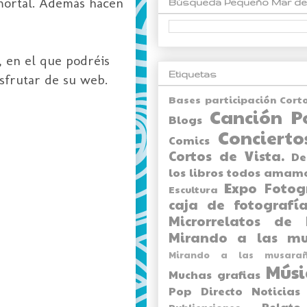
 mortal. Además hacen
Búsqueda Pequeño Mar de
 en el que podréis
Etiquetas
sfrutar de su web.
Bases participación Cort
Canción P
Blogs
Concierto
Comics
Cortos de Vista.
De
los libros todos amam
Expo
Fotog
Escultura
caja de fotografía
Microrrelatos de 
Mirando a las mu
Mirando a las musarañ
Músi
Muchas grafias
Pop Directo
Noticias
Relato
Publicaciones