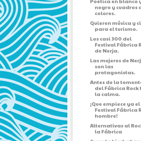
Poética en blanco 
negro y cuadros 
colores.
Quieren música y c
para el turismo.
Los casi 300 del
Festival Fábrica 
de Nerja.
Las mujeres de Ner
son las
protagonistas.
Antes de la toment
del Fábrica Rock 
la calma.
¡Que empiece ya el 
Festival Fábrica 
hombre!
Alternativas al Roc
la Fábrica