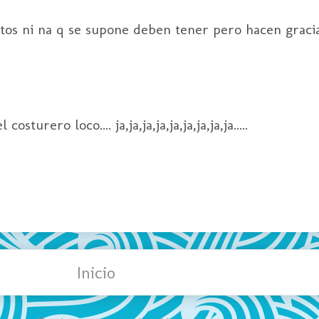
tos ni na q se supone deben tener pero hacen gracia
turero loco.... ja,ja,ja,ja,ja,ja,ja,ja,ja.....
Inicio