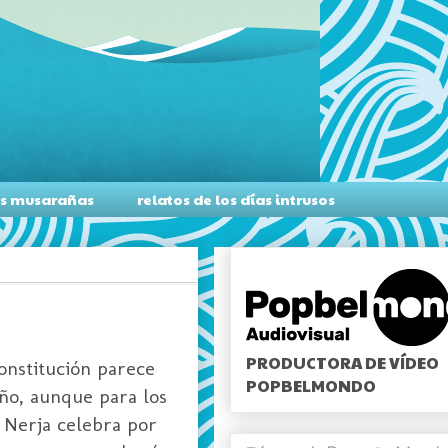
as musarañas
relatos de los días intrusos
PRODUCTORA DE VÍDEO
onstitución parece
POPBELMONDO
año, aunque para los
e Nerja celebra por