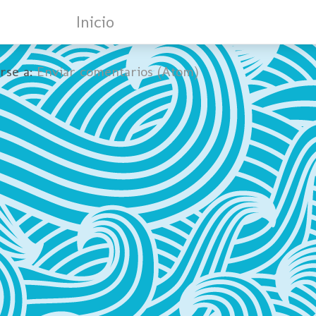
Inicio
irse a:
Enviar comentarios (Atom)