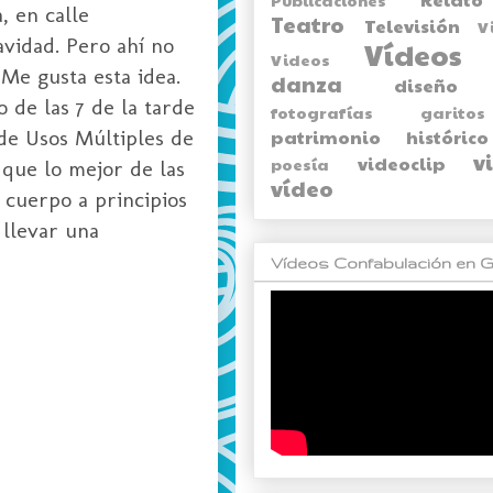
, en calle
Teatro
Televisión
V
avidad. Pero ahí no
Vídeos
Videos
Me gusta esta idea.
danza
diseño
 de las 7 de la tarde
fotografías
garitos
 de Usos Múltiples de
patrimonio histórico
v
videoclip
poesía
 que lo mejor de las
vídeo
 cuerpo a principios
llevar una
Vídeos Confabulación en G