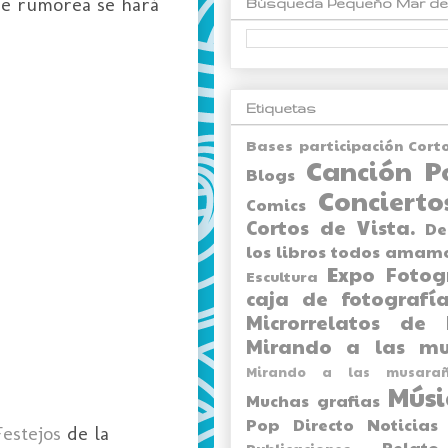
 se rumorea se hará
Búsqueda Pequeño Mar de
Etiquetas
Bases participación Cort
Canción P
Blogs
Concierto
Comics
Cortos de Vista.
De
los libros todos amam
Expo
Fotog
Escultura
caja de fotografía
Microrrelatos de 
Mirando a las mu
Mirando a las musarañ
Músi
Muchas grafias
Pop Directo
Noticias
Festejos
de la
Relato
Publicaciones