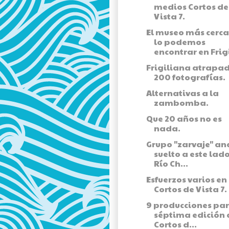
medios Cortos de
Vista 7.
El museo más cerc
lo podemos
encontrar en Frigi
Frigiliana atrapa
200 fotografías.
Alternativas a la
zambomba.
Que 20 años no es
nada.
Grupo "zarvaje" a
suelto a este lad
Río Ch...
Esfuerzos varios en
Cortos de Vista 7.
9 producciones par
séptima edición 
Cortos d...