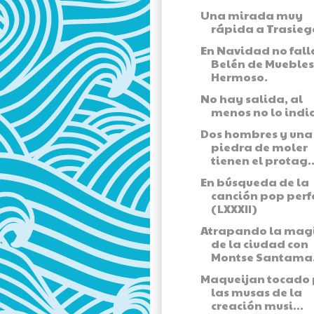
Una mirada muy
rápida a Trasieg
En Navidad no fall
Belén de Muebles
Hermoso.
No hay salida, al
menos no lo indi
Dos hombres y una
piedra de moler
tienen el protag..
En búsqueda de la
canción pop perf
(LXXXII)
Atrapando la mag
de la ciudad con
Montse Santama.
Maqueijan tocado 
las musas de la
creación musi...