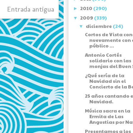
Entrada antigua
2010
(290)
►
2009
(339)
▼
diciembre
(24)
▼
Cortos de Vista co
nuevamente con 
público ...
Antonio Cortés
solidario con las
monjas del Buen S
¿Qué sería de la
Navidad sin el
Concierto de la Ba
25 años cantando 
Navidad.
Música sacra en la
Ermita de Las
Angustias por Nav
Presentamos a los