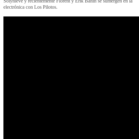
Solynieve y recientemente Florent y Erik Banin se sumergen en la
electrónica con Los Pilotos.