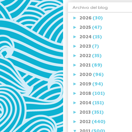
Archivo del blog
2026
(30)
►
2025
(47)
►
2024
(15)
►
2023
(7)
►
2022
(35)
►
2021
(89)
►
2020
(96)
►
2019
(94)
►
2018
(101)
►
2014
(151)
►
2013
(351)
►
2012
(440)
►
2011
(500)
▼