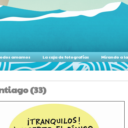
s todos amamos
La caja de fotografías
Mirando a l
ntiago (33)