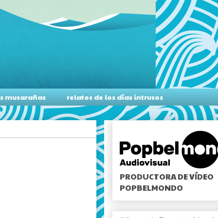
as musarañas
relatos de los días intrusos
PRODUCTORA DE VÍDEO
POPBELMONDO