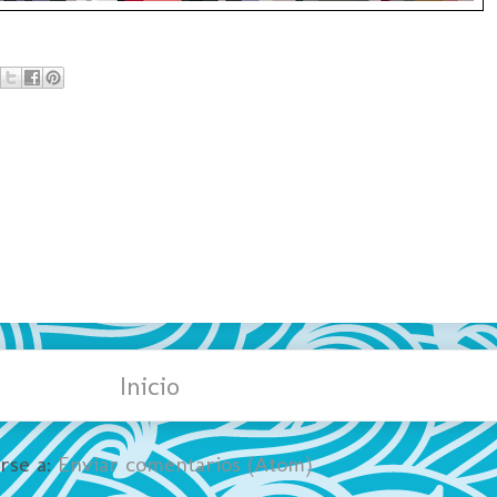
Inicio
irse a:
Enviar comentarios (Atom)