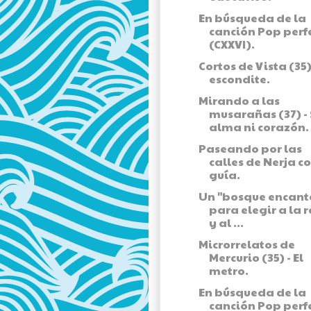
En búsqueda de la
canción Pop perf
(CXXVI).
Cortos de Vista (35) 
escondite.
Mirando a las
musarañas (37) - 
alma ni corazón.
Paseando por las
calles de Nerja c
guía.
Un "bosque encant
para elegir a la 
y al ...
Microrrelatos de
Mercurio (35) - El
metro.
En búsqueda de la
canción Pop perf