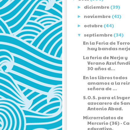
diciembre
(39)
►
noviembre
(41)
►
octubre
(44)
►
septiembre
(34)
▼
En la Feria de Torro
hay bandas nerj
La feria de Nerja y
Verano Azul fund
30 años d...
En los libros todos
amamos a la rei
señora de ...
S.O.S. para el Inge
azucarero de San
Antonio Abad.
Microrrelatos de
Mercurio (36) - C
educativo.