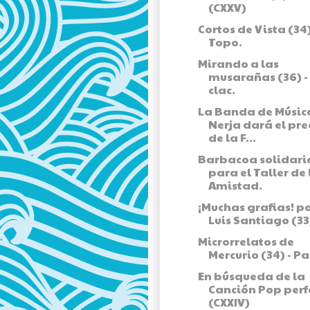
(CXXV)
Cortos de Vista (34) 
Topo.
Mirando a las
musarañas (36) -
clac.
La Banda de Músic
Nerja dará el pr
de la F...
Barbacoa solidari
para el Taller de 
Amistad.
¡Muchas grafias! p
Luis Santiago (33
Microrrelatos de
Mercurio (34) - Pa
En búsqueda de la
Canción Pop perf
(CXXIV)