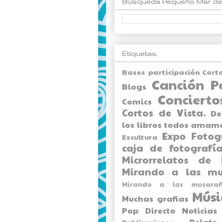
Búsqueda Pequeño Mar de
Etiquetas
Bases participación Cort
Canción P
Blogs
Concierto
Comics
Cortos de Vista.
De
los libros todos amam
Expo
Fotog
Escultura
caja de fotografía
Microrrelatos de 
Mirando a las mu
Mirando a las musarañ
Músi
Muchas grafias
Pop Directo
Noticias
Relato
Publicaciones