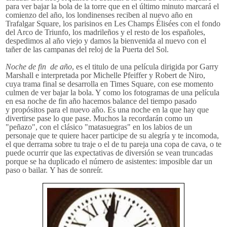
para ver bajar la bola de la torre que en el último minuto marcará el
comienzo del año, los londinenses reciben al nuevo año en
Trafalgar Square, los parisinos en Les Champs Élisées con el fondo
del Arco de Triunfo, los madrileños y el resto de los españoles,
despedimos al año viejo y damos la bienvenida al nuevo con el
tañer de las campanas del reloj de la Puerta del Sol.
Noche de fin de año
, es el titulo de una película dirigida por Garry
Marshall e interpretada por Michelle Pfeiffer y Robert de Niro,
cuya trama final se desarrolla en Times Square, con ese momento
culmen de ver bajar la bola. Y como los fotogramas de una película
en esa noche de fin año hacemos balance del tiempo pasado
y propósitos para el nuevo año. Es una noche en la que hay que
divertirse pase lo que pase. Muchos la recordarán como un
"peñazo", con el clásico "matasuegras" en los labios de un
personaje que te quiere hacer participe de su alegría y te incomoda,
el que derrama sobre tu traje o el de tu pareja una copa de cava, o te
puede ocurrir que las expectativas de diversión se vean truncadas
porque se ha duplicado el número de asistentes: imposible dar un
paso o bailar. Y has de sonreír.