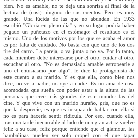
bien. No es amable, no te deja una sonrisa al final de la
lectura de (casi) ninguno de sus cuentos. Pero es muy
grande. Una lúcida de las que no abundan. En 1933
escribió "Gloria en pleno día" y en su lugar podría haber
pegado un puñetazo en el estómago: el resultado es el
mismo. Uno de los motivos por los que se acaba el amor
es por falta de cuidado. No basta con que uno de los dos
tire del carro. La pareja, o va junta o no va. Por lo tanto,
cada miembro debe interesarse por el otro, cuidar al otro,
escuchar al otro. "No es demasiado amable estropearle a
uno el entusiasmo por algo", le dice la protagonista de
este cuento a su marido. Y es que ella, como bien nos
dice, no ve a nadie, no oye a nadie. Es un ama de casa
acomodada que sueña con poder estar a la altura de las
personas que cree más grandes de este mundo: las del
cine. Y que vive con un marido huraño, gris, que no es
que la desprecie, es que es incapaz de hablar con ella si
no es para hacerla sentir ridícula. Por eso, cuando ella,
tras una tarde inenarrable al lado de una gran actriz vuelve
feliz a su casa, feliz porque entiende que el glamour, las
bambalinas pueden ser solo oropel con el que tapar