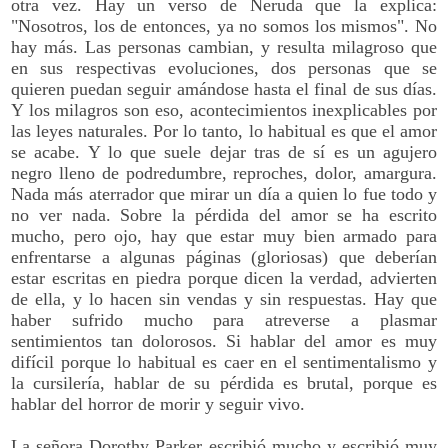
otra vez. Hay un verso de Neruda que la explica:
"Nosotros, los de entonces, ya no somos los mismos". No
hay más. Las personas cambian, y resulta milagroso que
en sus respectivas evoluciones, dos personas que se
quieren puedan seguir amándose hasta el final de sus días.
Y los milagros son eso, acontecimientos inexplicables por
las leyes naturales. Por lo tanto, lo habitual es que el amor
se acabe. Y lo que suele dejar tras de sí es un agujero
negro lleno de podredumbre, reproches, dolor, amargura.
Nada más aterrador que mirar un día a quien lo fue todo y
no ver nada. Sobre la pérdida del amor se ha escrito
mucho, pero ojo, hay que estar muy bien armado para
enfrentarse a algunas páginas (gloriosas) que deberían
estar escritas en piedra porque dicen la verdad, advierten
de ella, y lo hacen sin vendas y sin respuestas. Hay que
haber sufrido mucho para atreverse a plasmar
sentimientos tan dolorosos. Si hablar del amor es muy
difícil porque lo habitual es caer en el sentimentalismo y
la cursilería, hablar de su pérdida es brutal, porque es
hablar del horror de morir y seguir vivo.
La señora Dorothy Parker escribió mucho y escribió muy