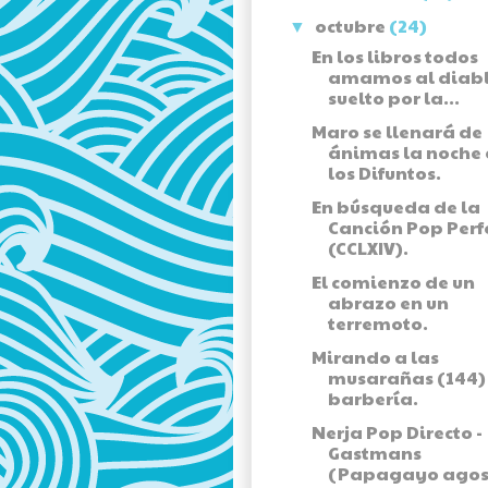
octubre
(24)
▼
En los libros todos
amamos al diab
suelto por la...
Maro se llenará de
ánimas la noche
los Difuntos.
En búsqueda de la
Canción Pop Perf
(CCLXIV).
El comienzo de un
abrazo en un
terremoto.
Mirando a las
musarañas (144) 
barbería.
Nerja Pop Directo -
Gastmans
(Papagayo agos