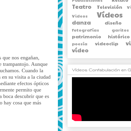
Teatro
Televisión
V
Vídeos
Videos
danza
diseño
fotografías
garitos
patrimonio histórico
v
videoclip
poesía
vídeo
s que nos engañan,
 de trampantojo. Aunque
Vídeos Confabulación en G
scuchamos. Cuando la
en su visita a la ciudad
ediante efectos ópticos
larmente permito que
la boca descubrir que es
No hay cosa que más