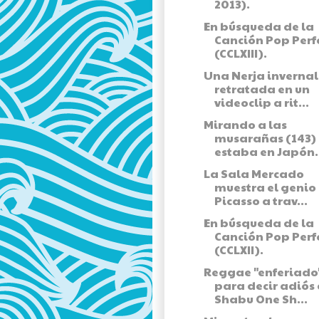
2013).
En búsqueda de la
Canción Pop Perf
(CCLXIII).
Una Nerja invernal
retratada en un
videoclip a rit...
Mirando a las
musarañas (143) 
estaba en Japón.
La Sala Mercado
muestra el genio
Picasso a trav...
En búsqueda de la
Canción Pop Perf
(CCLXII).
Reggae "enferiado
para decir adiós
Shabu One Sh...