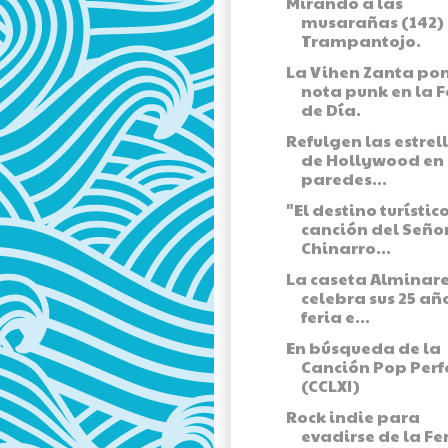
Mirando a las
musarañas (142) 
Trampantojo.
La Vihen Zanta pon
nota punk en la F
de Día.
Refulgen las estrel
de Hollywood en 
paredes...
"El destino turístico
canción del Seño
Chinarro...
La caseta Alminar
celebra sus 25 añ
feria e...
En búsqueda de la
Canción Pop Perf
(CCLXI)
Rock indie para
evadirse de la Fe