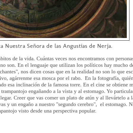
ta Nuestra Señora de las Angustias de Nerja.
mbitos de la vida. Cuántas veces nos encontramos con persona
 no son. En el lenguaje que utilizan los políticos hay mucho
chantes", nos dicen cosas que en la realidad no son lo que e
vo, agárrenme esa mosca por el rabo. En la fotografía, quién 
do esa inclinación de la famosa torre. En el cine se obtiene m
a el trampantojo engañando a la vista y al estomago. Yo particu
egar. Creer que vas comer un plato de atún y al llevártelo a 
ativas y un engaño a nuestro "segundo cerebro", el estomago. 
mpantojo visto desde una perspectiva popular.