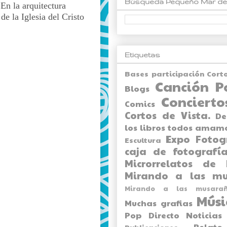
Búsqueda Pequeño Mar de
En la arquitectura
e la Iglesia del Cristo
Etiquetas
Bases participación Cort
Canción P
Blogs
Concierto
Comics
Cortos de Vista.
De
los libros todos amam
Expo
Fotog
Escultura
caja de fotografía
Microrrelatos de 
Mirando a las mu
Mirando a las musarañ
Músi
Muchas grafias
Pop Directo
Noticias
Relato
Publicaciones