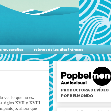
as musarañas
relatos de los días intrusos
PRODUCTORA DE VÍDEO
POPBELMONDO
do ver lo que no es.
los siglos XVII y XVIII
rampantojo, ahora que