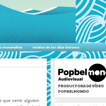
as musarañas
relatos de los días intrusos
PRODUCTORA DE VÍDEO
POPBELMONDO
e que venir alguien