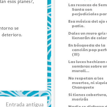
tán esos planes?,
Las resacas de Se
Santa son
perjudiciales par
Esa música del ojo 
patio.
ntorno se
Dales un muro gris 
 deterioro.
llenarán de color
En búsqueda de la
canción pop perf
(III)
Las luces hechizan 
sombras sobre u
murall...
No respetan a los
muertos, ni siqui
Chanquete
Si tienes cobertura
morirás
Entrada antigua
Nadie se disfraza 