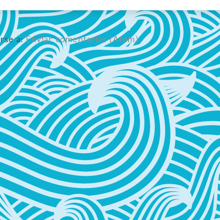
irse a:
Enviar comentarios (Atom)