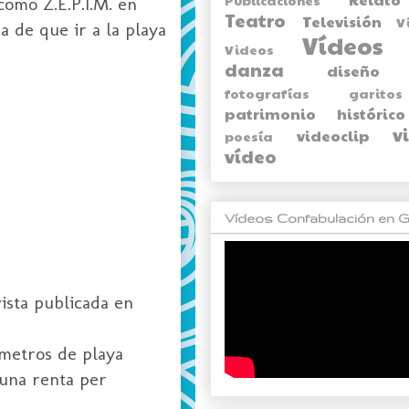
como Z.E.P.I.M. en
Teatro
Televisión
V
a de que ir a la playa
Vídeos
Videos
danza
diseño
fotografías
garitos
patrimonio histórico
v
videoclip
poesía
vídeo
Vídeos Confabulación en G
ista publicada en
metros de playa
 una renta per