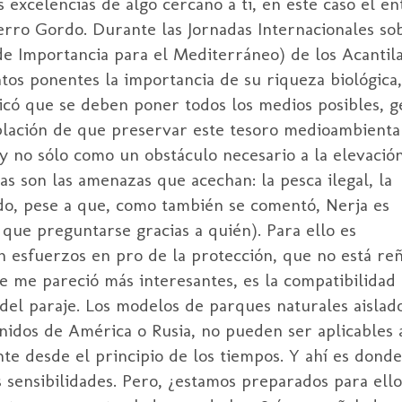
 excelencias de algo cercano a ti, en este caso el en
rro Gordo. Durante las Jornadas Internacionales sobr
de Importancia para el Mediterráneo) de los Acanti
tos ponentes la importancia de su riqueza biológica,
dicó que se deben poner todos los medios posibles, g
blación de que preservar este tesoro medioambienta
 y no sólo como un obstáculo necesario a la elevació
as son las amenazas que acechan: la pesca ilegal, la
ado, pese a que, como también se comentó, Nerja es
 que preguntarse gracias a quién). Para ello es
n esfuerzos en pro de la protección, que no está re
e me pareció más interesantes, es la compatibilidad 
del paraje. Los modelos de parques
naturales aislado
nidos de América o Rusia, no pueden ser aplicables
e desde el principio de los tiempos. Y ahí es dond
as sensibilidades. Pero, ¿estamos preparados para el