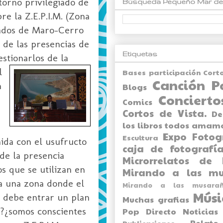
torno privilegiado de
Búsqueda Pequeño Mar de
e la Z.E.P.I.M. (Zona
lados de Maro-Cerro
 de las presencias de
Etiquetas
est
ionarlos de la
l
Bases participación Cort
Canción P
n
Blogs
Concierto
Comics
Cortos de Vista.
De
los libros todos amam
Expo
Fotog
Escultura
ñida con el usufructo
caja de fotografía
de la presencia
Microrrelatos de 
s que se utilizan en
Mirando a las mu
 a una zona donde el
Mirando a las musarañ
Músi
e debe entrar un plan
Muchas grafias
lo?¿somos conscientes
Pop Directo
Noticias
Relato
Publicaciones