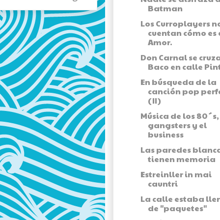
Batman
Los Curroplayers n
cuentan cómo es 
Amor.
Don Carnal se cruz
Baco en calle Pi
En búsqueda de la
canción pop perf
(II)
Música de los 80´s,
gangsters y el
business
Las paredes blanc
tienen memoria
Estreinller in mai
cauntri
La calle estaba lle
de "paquetes"