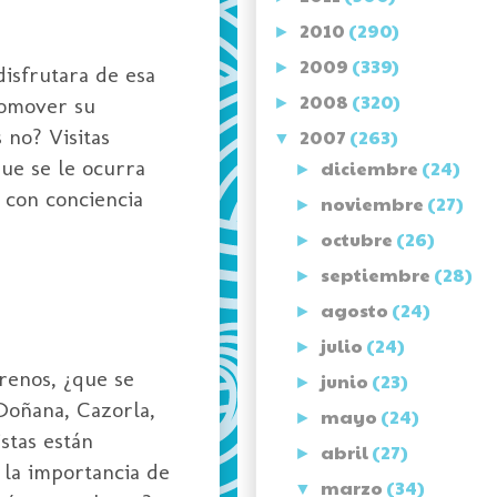
2010
(290)
►
2009
(339)
►
isfrutara de esa
2008
(320)
romover su
►
 no? Visitas
2007
(263)
▼
que se le ocurra
diciembre
(24)
►
 con conciencia
noviembre
(27)
►
octubre
(26)
►
septiembre
(28)
►
agosto
(24)
►
julio
(24)
►
renos, ¿que se
junio
(23)
►
Doñana, Cazorla,
mayo
(24)
►
stas están
abril
(27)
►
e la importancia de
marzo
(34)
▼