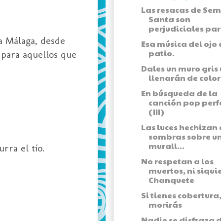
Las resacas de Se
Santa son
perjudiciales par
da Málaga, desde
Esa música del ojo 
patio.
 para aquellos que
Dales un muro gris 
llenarán de color
En búsqueda de la
canción pop perf
(III)
Las luces hechizan 
sombras sobre u
murall...
rra el tío.
No respetan a los
muertos, ni siqui
Chanquete
Si tienes cobertura
morirás
Nadie se disfraza 