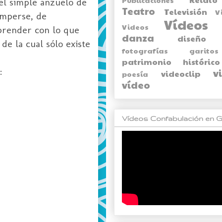
 el simple anzuelo de
Teatro
Televisión
V
omperse, de
Vídeos
Videos
rprender con lo que
danza
diseño
de la cual sólo existe
fotografías
garitos
patrimonio histórico
:
v
videoclip
poesía
vídeo
Vídeos Confabulación en G