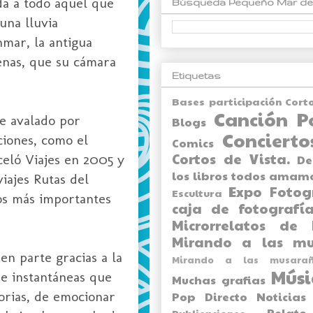
da a todo aquel que
Búsqueda Pequeño Mar de
una lluvia
mar, la antigua
jenas, que su cámara
Etiquetas
Bases participación Cort
Canción P
ne avalado por
Blogs
Concierto
ciones, como el
Comics
Cortos de Vista.
eló Viajes en 2005 y
De
los libros todos amam
viajes Rutas del
Expo
Fotog
Escultura
ros más importantes
caja de fotografía
Microrrelatos de 
Mirando a las mu
en parte gracias a la
Mirando a las musarañ
Músi
de instantáneas que
Muchas grafias
orias, de emocionar
Pop Directo
Noticias
Relato
Publicaciones