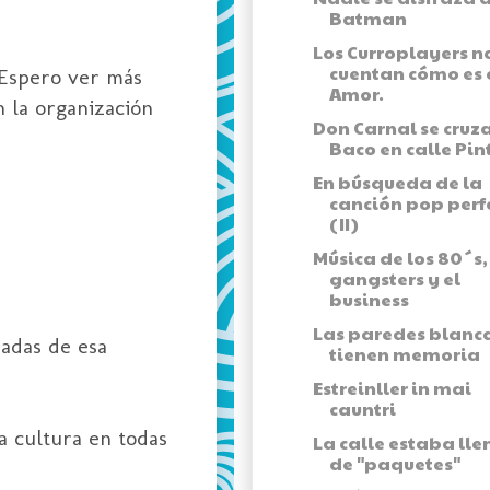
Batman
Los Curroplayers n
cuentan cómo es 
. Espero ver más
Amor.
 la organización
Don Carnal se cruz
Baco en calle Pi
En búsqueda de la
canción pop perf
(II)
Música de los 80´s,
gangsters y el
business
Las paredes blanc
adas de esa
tienen memoria
Estreinller in mai
cauntri
a cultura en todas
La calle estaba lle
de "paquetes"