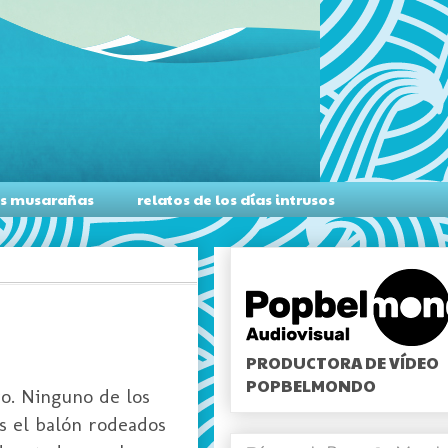
as musarañas
relatos de los días intrusos
PRODUCTORA DE VÍDEO
POPBELMONDO
ro. Ninguno de los
as el balón rodeados