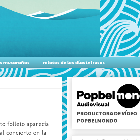
as musarañas
relatos de los días intrusos
PRODUCTORA DE VÍDEO
POPBELMONDO
to folleto aparecía
al concierto en la