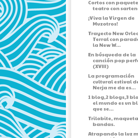
Cortos con paquete
teatro con sarten
¡Viva la Virgen de
Muzotros!
Trayecto New Orle
Terral con parad
la New W...
En búsqueda de la
canción pop perf
(XVIII)
La programación
cultural estival d
Nerja me da es...
1 blog,2 blogs,3 bl
el mundo es un b
que se...
Trilobite, maqueta
bandas.
Atrapando la luz 