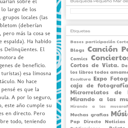
uarían sobre el
Búsqueda Pequeño Mar de
lo largo de los
 grupos locales (las
abletom (deberían
Etiquetas
, pero más la cosa se
e espalda). Ha habido
Bases participación Cort
Canción P
s Delinqüentes. El
Blogs
Concierto
omotora de
Comics
Cortos de Vista.
enes de beneficio.
De
los libros todos amam
 turistas) esa limosna
Expo
Fotog
Escultura
táculo. No hace
caja de fotografía
 pensé es que la
Microrrelatos de 
nula. A por lo seguro,
Mirando a las mu
p, este año cumple su
Mirando a las musarañ
Músi
es en directo. Pero
Muchas grafias
bre todo, teniendo
Pop Directo
Noticias
Relato
Publicaciones