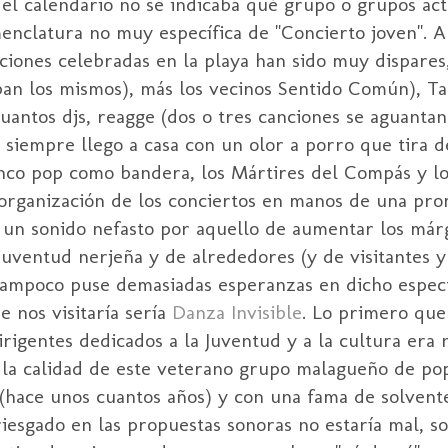
 el calendario no se indicaba qué grupo o grupos act
menclatura no muy específica de "Concierto joven". A 
ciones celebradas en la playa han sido muy dispares,
ban los mismos), más los vecinos Sentido Común), T
antos djs, reagge (dos o tres canciones se aguantan
siempre llego a casa con un olor a porro que tira d
enco pop como bandera, los Mártires del Compás y lo
 organización de los conciertos en manos de una pr
 un sonido nefasto por aquello de aumentar los márg
juventud nerjeña y de alrededores (y de visitantes y
" tampoco puse demasiadas esperanzas en dicho espec
 nos visitaría sería
Danza Invisible
. Lo primero que
rigentes dedicados a la Juventud y a la cultura era 
io la calidad de este veterano grupo malagueño de po
 (hace unos cuantos años) y con una fama de solvent
esgado en las propuestas sonoras no estaría mal, so