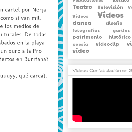
Teatro
Televisión
V
n cartel por Nerja
Vídeos
Videos
 como si van mil,
danza
diseño
de los medios de
fotografías
garitos
ulturales. De todas
patrimonio histórico
bados en la playa
v
videoclip
poesía
vídeo
 un euro a la Pro
iertos en Burriana?
Vídeos Confabulación en G
(uuuyy, qué carca),