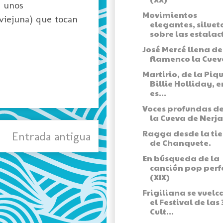
n unos
Movimientos
viejuna) que tocan
elegantes, siluet
sobre las estalact
José Mercé llena de
flamenco la Cuev
Martirio, de la Piq
Billie Holliday, e
es...
Voces profundas d
la Cueva de Nerja
Ragga desde la tie
Entrada antigua
de Chanquete.
En búsqueda de la
canción pop perf
(XIX)
Frigiliana se vuelc
el Festival de las 
Cult...