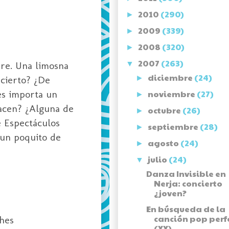
2010
(290)
►
2009
(339)
►
2008
(320)
►
2007
(263)
re. Una limosna
▼
diciembre
(24)
ncierto? ¿De
►
es importa un
noviembre
(27)
►
hacen? ¿Alguna de
octubre
(26)
►
e Espectáculos
septiembre
(28)
►
 un poquito de
agosto
(24)
►
julio
(24)
▼
Danza Invisible en
Nerja: concierto
¿joven?
En búsqueda de la
canción pop perf
ches
(XX)