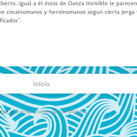
Alberto...igual a él éstos de Danza Invisible le parece
ye cocainomanos y heroinomanos segun cierta jerga 
ficados".
Inicio
irse a:
Enviar comentarios (Atom)