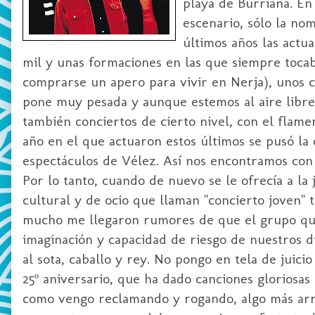
playa de Burriana. En
escenario, sólo la no
últimos años las actua
mil y unas formaciones en las que siempre toca
comprarse un apero para vivir en Nerja), unos cu
pone muy pesada y aunque estemos al aire libre 
también conciertos de cierto nivel, con el flam
año en el que actuaron estos últimos se pusó la
espectáculos de Vélez. Así nos encontramos con
Por lo tanto, cuando de nuevo se le ofrecía a la 
cultural y de ocio que llaman "concierto joven
mucho me llegaron rumores de que el grupo que
imaginación y capacidad de riesgo de nuestros di
al sota, caballo y rey. No pongo en tela de juic
25º aniversario, que ha dado canciones gloriosas
como vengo reclamando y rogando, algo más arri