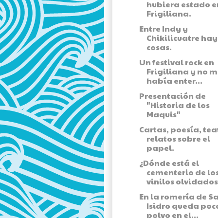
hubiera estado e
Frigiliana.
Entre Indy y
Chikilicuatre ha
cosas.
Un festival rock en
Frigiliana y no 
había enter...
Presentación de
"Historia de los
Maquis"
Cartas, poesía, tea
relatos sobre el
papel.
¿Dónde está el
cementerio de lo
vinilos olvidados
En la romería de S
Isidro queda poc
polvo en el...