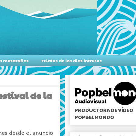
as musarañas
relatos de los días intrusos
estival de la
PRODUCTORA DE VÍDEO
POPBELMONDO
es desde el anuncio