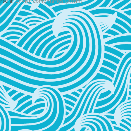
irse a:
Enviar comentarios (Atom)