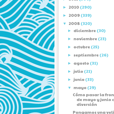
2010
(290)
►
2009
(339)
►
2008
(320)
▼
diciembre
(30)
►
noviembre
(23)
►
octubre
(25)
►
septiembre
(26)
►
agosto
(31)
►
julio
(21)
►
junio
(33)
►
mayo
(29)
▼
Cómo pasar la fron
de mayo y junio 
diversión
Pongamos una vel