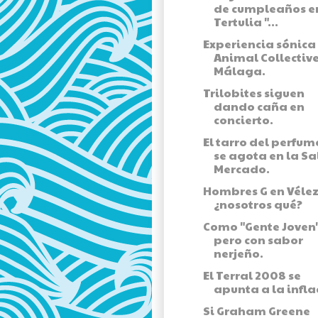
de cumpleaños e
Tertulia "...
Experiencia sónica
Animal Collectiv
Málaga.
Trilobites siguen
dando caña en
concierto.
El tarro del perfum
se agota en la Sa
Mercado.
Hombres G en Vélez
¿nosotros qué?
Como "Gente Joven"
pero con sabor
nerjeño.
El Terral 2008 se
apunta a la infla
Si Graham Greene