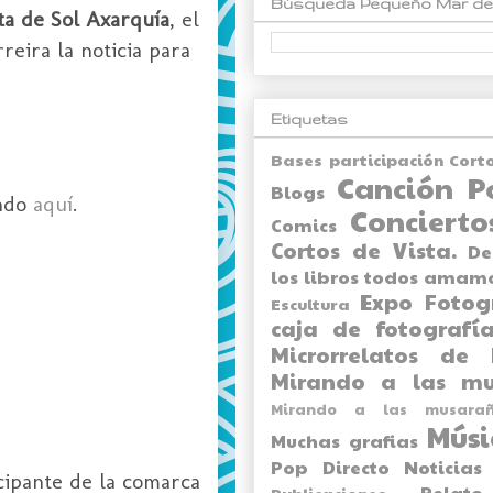
Búsqueda Pequeño Mar de
ta de Sol Axarquía
, el
reira la noticia para
Etiquetas
Bases participación Cort
Canción P
Blogs
ando
aquí
.
Concierto
Comics
Cortos de Vista.
De
los libros todos amam
Expo
Fotog
Escultura
caja de fotografía
Microrrelatos de 
Mirando a las mu
Mirando a las musarañ
Músi
Muchas grafias
Pop Directo
Noticias
cipante de la comarca
Relato
Publicaciones