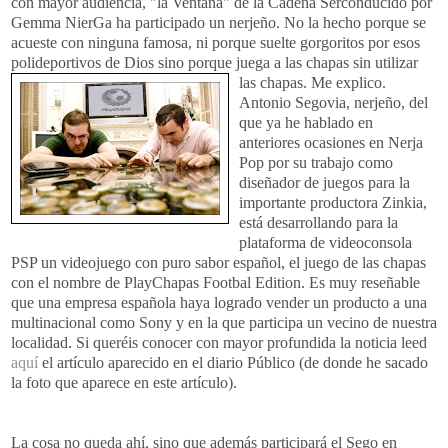
con mayor audiencia, "la Ventana" de la Cadena Serconducido por
Gemma NierGa ha participado un nerjeño. No la hecho porque se
acueste con ninguna famosa, ni porque suelte gorgoritos por esos
polideportivos de Dios sino porque juega a las chapas sin utilizar
las chapas. Me explic
o.
Antonio Segovia, nerjeño, del
que ya he hablado en
anteriores ocasiones en Nerja
Pop por su trabajo como
diseñador de juegos para la
importante productora Zinkia,
está desarrollando para la
plataforma de videoconsola
PSP un videojuego con puro sabor español, el juego de las chapas
con el nombre de PlayChapas Footbal Edition. Es muy reseñable
que una empresa española haya logrado vender un producto a una
multinacional como Sony y en la que participa un vecino de nuestra
localidad. Si queréis conocer con mayor profundida la noticia leed
aquí
el artículo aparecido en el diario Público (de donde he sacado
la foto que aparece en este artículo).
La cosa no queda ahí, sino que además participará el Sego en