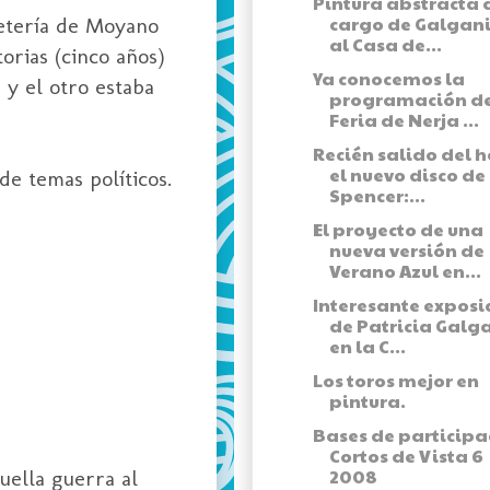
Pintura abstracta 
cargo de Galgani
retería de Moyano
al Casa de...
orias (cinco años)
Ya conocemos la
 y el otro estaba
programación de
Feria de Nerja ...
Recién salido del 
el nuevo disco de
de temas políticos.
Spencer:...
El proyecto de una
nueva versión de
Verano Azul en...
Interesante exposi
de Patricia Galg
en la C...
Los toros mejor en
pintura.
Bases de participa
Cortos de Vista 6
2008
uella guerra al