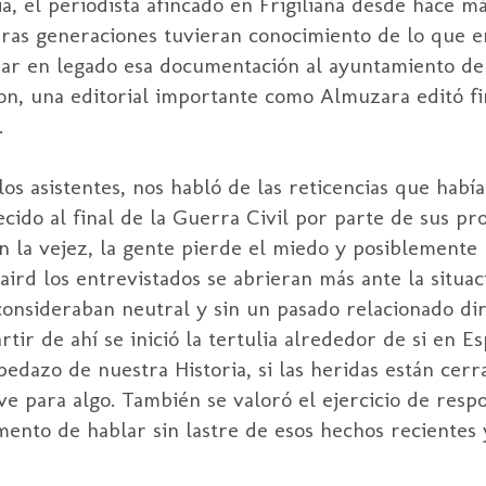
cia, el periodista afincado en Frigiliana desde hace m
uras generaciones tuvieran conocimiento de lo que en
ejar en legado esa documentación al ayuntamiento de 
son, una editorial importante como Almuzara editó f
.
los asistentes, nos habló de las reticencias que habí
cido al final de la Guerra Civil por parte de sus pr
en la vejez, la gente pierde el miedo y posiblemente 
aird los entrevistados se abrieran más ante la situa
consideraban neutral y sin un pasado relacionado di
tir de ahí se inició la tertulia alrededor de si en E
edazo de nuestra Historia, si las heridas están cerra
ve para algo. También se valoró el ejercicio de resp
mento de hablar sin lastre de esos hechos recientes 