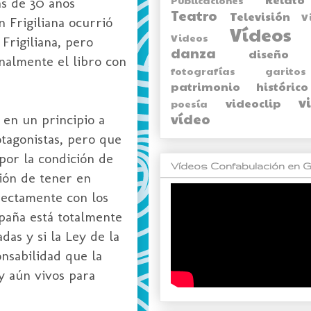
ás de 30 años
Teatro
Televisión
V
 Frigiliana ocurrió
Vídeos
Videos
Frigiliana, pero
danza
diseño
inalmente el libro con
fotografías
garitos
patrimonio histórico
v
videoclip
poesía
vídeo
a en un principio a
ot
agonistas, pero que
por la condición de
Vídeos Confabulación en G
ción de tener en
rectamente con los
spaña está totalmente
das y si la Ley de la
onsabilidad que la
y aún vivos para