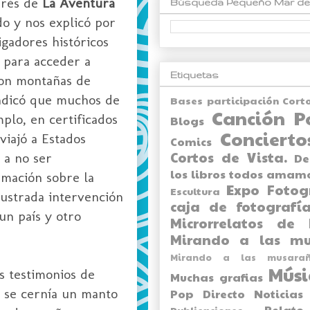
erés de
La Aventura
Búsqueda Pequeño Mar de
o y nos explicó por
igadores históricos
 para acceder a
Etiquetas
con montañas de
ndicó que muchos de
Bases participación Cort
Canción P
plo, en certificados
Blogs
Concierto
viajó a Estados
Comics
Cortos de Vista.
 a no ser
De
los libros todos amam
rmación sobre la
Expo
Fotog
Escultura
ustrada intervención
caja de fotografía
un país y otro
Microrrelatos de 
Mirando a las mu
Mirando a las musarañ
Músi
s testimonios de
Muchas grafias
e se cernía un manto
Pop Directo
Noticias
Relato
Publicaciones