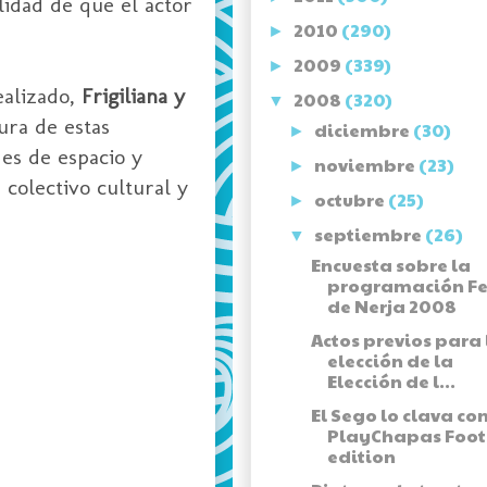
ilidad de que el actor
2010
(290)
►
2009
(339)
►
ealizado,
Frigiliana y
2008
(320)
▼
ura de estas
diciembre
(30)
►
ades de espacio y
noviembre
(23)
►
 colectivo cultural y
octubre
(25)
►
septiembre
(26)
▼
Encuesta sobre la
programación Fe
de Nerja 2008
Actos previos para 
elección de la
Elección de l...
El Sego lo clava co
PlayChapas Foot
edition