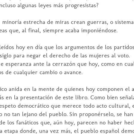
 incluso algunas leyes más progresistas?
una minoría estrecha de miras crean guerras, o sistem
eas que, al final, siempre acaba imponiéndose.
leídos hoy en día que los argumentos de los partido
iglo para negar el derecho de las mujeres al voto.
 de esperanza ante la cerrazón que hoy, como en cua
os de cualquier cambio o avance.
tico anida en la mente de quienes hoy componen el 
s en la presentación de este libro. Como bien señal
respeto democrático que merece todo acto cultural, 
 no tan lejano del pueblo. Sin proponérselo, se han
 de los fanáticos que, aún hoy, parecen no haber hec
esa etapa donde, una vez más, el pueblo español dem