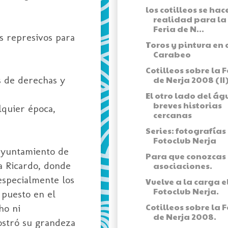
los cotilleos se hac
realidad para la
Feria de N...
as represivos para
Toros y pintura en 
Carabeo
Cotilleos sobre la F
s de derechas y
de Nerja 2008 (II
El otro lado del ág
breves historias
lquier época,
cercanas
Series: fotografías
Fotoclub Nerja
ayuntamiento de
Para que conozcas 
a Ricardo, donde
asociaciones.
especialmente los
Vuelve a la carga e
Fotoclub Nerja.
 puesto en el
Cotilleos sobre la F
ho ni
de Nerja 2008.
ostró su grandeza