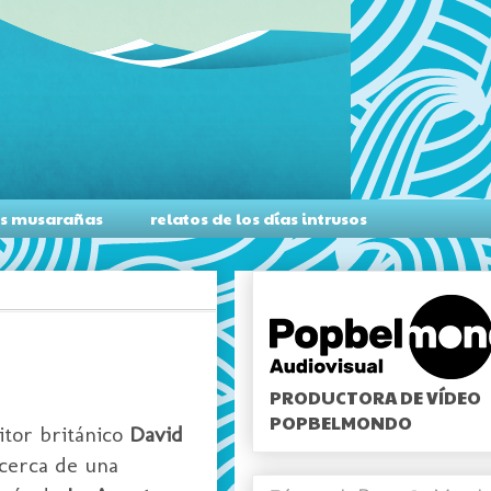
as musarañas
relatos de los días intrusos
PRODUCTORA DE VÍDEO
POPBELMONDO
itor británico
David
 cerca de una