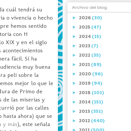
Archivo del blog
da cuál tendrá su
ria o vivencia o hecho
2026
(30)
►
empre hemos sentido
2025
(47)
►
storia con H
2024
(15)
►
o XIX y en el siglo
2023
(7)
►
s acontecimientos
2022
(35)
►
ra fácil. Sí ha
2021
(89)
►
 audiencia muy buena
2020
(96)
ra peli sobre la
►
cemos mejor lo que le
2019
(94)
►
adura de Primo de
2018
(101)
►
s de las miserias y
2014
(151)
►
urrió por las calles
2013
(351)
►
o hasta ahora) que se
2012
(440)
►
a y más
), este señala
2011
(500)
►