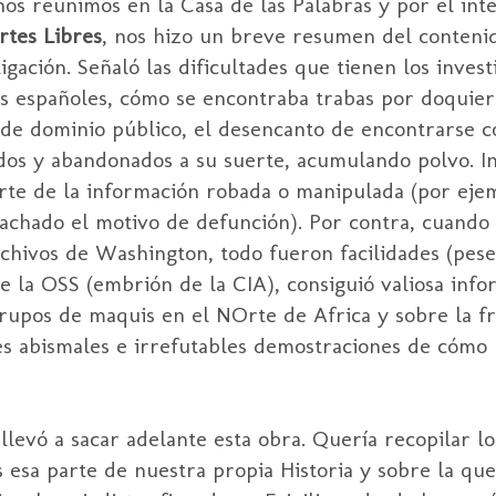
os reunimos en la Casa de las Palabras y por el int
rtes Libres
, nos hizo un breve resumen del contenid
gación. Señaló las dificultades que tienen los invest
os españoles, cómo se encontraba trabas por doquier
n de dominio público, el desencanto de encontrarse 
os y abandonados a su suerte, acumulando polvo. I
rte de la información robada o manipulada (por ejem
tachado el motivo de defunción). Por contra, cuando 
rchivos de Washington, todo fueron facilidades (pese
e la OSS (embrión de la CIA), consiguió valiosa info
rupos de maquis en el NOrte de Africa y sobre la fr
tes abismales e irrefutables demostraciones de cómo 
levó a sacar adelante esta obra. Quería recopilar lo
s esa parte de nuestra propia Historia y sobre la qu