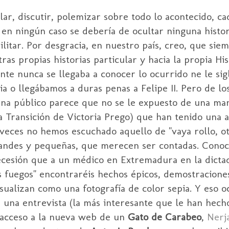
ar, discutir, polemizar sobre todo lo acontecido, ca
o en ningún caso se debería de ocultar ninguna histo
litar. Por desgracia, en nuestro país, creo, que si
ras propias historias particular y hacia la propia Hi
te nunca se llegaba a conocer lo ocurrido ne le sigl
a o llegábamos a duras penas a Felipe II. Pero de lo
rna público parece que no se le expuesto de una mane
la Transición de Victoria Prego) que han tenido una
 veces no hemos escuchado aquello de "vaya rollo, ot
grandes y pequeñas, que merecen ser contadas. Cono
ecesión que a un médico en Extremadura en la dict
os fuegos" encontraréis hechos épicos, demostracione
alizan como una fotografía de color sepia. Y eso oc
n una entrevista (la más interesante que le han hech
 acceso a la nueva web de un
Gato de Carabeo
,
Nerj