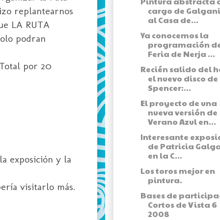
Pintura abstracta 
hizo replantearnos
cargo de Galgani
al Casa de...
que LA RUTA
Ya conocemos la
solo podran
programación de
Feria de Nerja ...
Total por 20
Recién salido del 
el nuevo disco de
Spencer:...
El proyecto de una
nueva versión de
Verano Azul en...
Interesante exposi
de Patricia Galg
en la C...
a exposición y la
Los toros mejor en
pintura.
ría visitarlo más.
Bases de participa
Cortos de Vista 6
2008