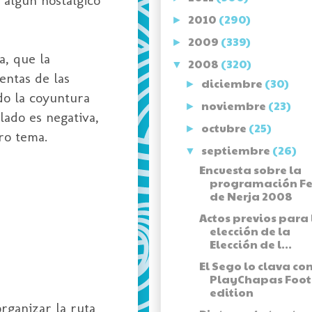
2010
(290)
►
2009
(339)
►
a, que la
2008
(320)
▼
entas de las
diciembre
(30)
►
do la coyuntura
noviembre
(23)
►
lado es negativa,
octubre
(25)
►
ro tema.
septiembre
(26)
▼
Encuesta sobre la
programación Fe
de Nerja 2008
Actos previos para 
elección de la
Elección de l...
El Sego lo clava co
PlayChapas Foot
edition
rganizar la ruta