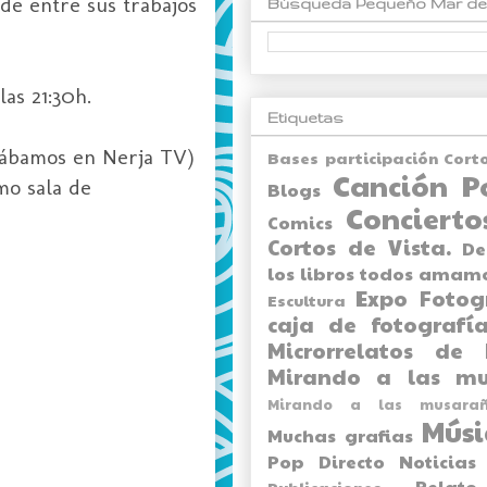
de entre sus trabajos
Búsqueda Pequeño Mar de
as 21:30h.
Etiquetas
jábamos en Nerja TV)
Bases participación Cort
Canción P
mo sala de
Blogs
Concierto
Comics
Cortos de Vista.
De
los libros todos amam
Expo
Fotog
Escultura
caja de fotografía
Microrrelatos de 
Mirando a las mu
Mirando a las musarañ
Músi
Muchas grafias
Pop Directo
Noticias
Relato
Publicaciones