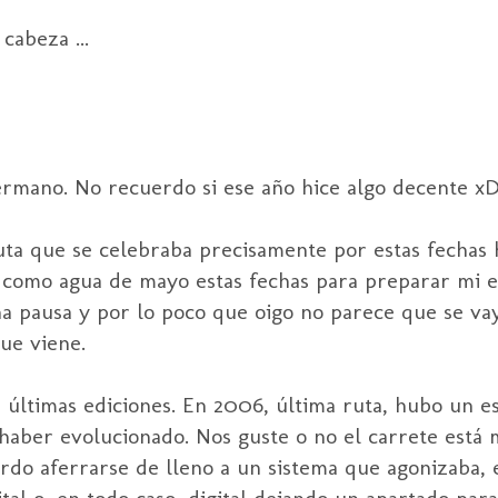
cabeza ...
ermano. No recuerdo si ese año hice algo decente xD.
uta que se celebraba precisamente por estas fechas 
a como agua de mayo estas fechas para preparar mi eq
una pausa y por lo poco que oigo no parece que se va
ue viene.
s últimas ediciones. En 2006, última ruta, hubo un e
a haber evolucionado. Nos guste o no el carrete está
do aferrarse de lleno a un sistema que agonizaba, es
tal o, en todo caso, digital dejando un apartado para