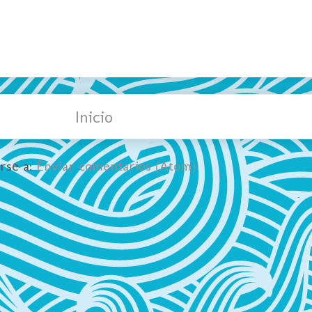
Inicio
irse a:
Enviar comentarios (Atom)