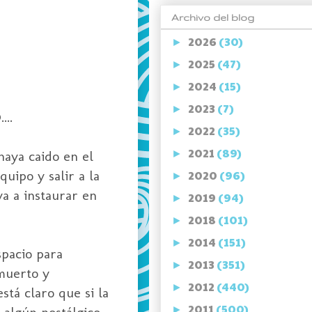
Archivo del blog
2026
(30)
►
2025
(47)
►
2024
(15)
►
2023
(7)
►
...
2022
(35)
►
2021
(89)
haya caido en el
►
uipo y salir a la
2020
(96)
►
ya a instaurar en
2019
(94)
►
2018
(101)
►
2014
(151)
►
spacio para
2013
(351)
►
 muerto y
2012
(440)
►
tá claro que si la
2011
(500)
 algún nostálgico
►