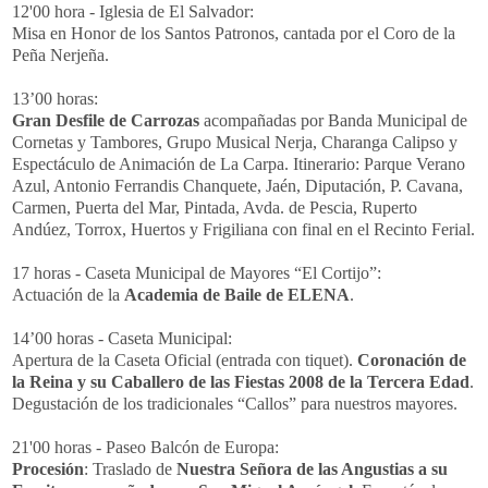
12'00 hora - Iglesia de El Salvador:
Misa en Honor de los Santos Patronos, cantada por el Coro de la
Peña Nerjeña.
13’00 horas:
Gran Desfile de Carrozas
acompañadas por Banda Municipal de
Cornetas y Tambores, Grupo Musical Nerja, Charanga Calipso y
Espectáculo de Animación de La Carpa. Itinerario: Parque Verano
Azul, Antonio Ferrandis Chanquete, Jaén, Diputación, P. Cavana,
Carmen, Puerta del Mar, Pintada, Avda. de Pescia, Ruperto
Andúez, Torrox, Huertos y Frigiliana con final en el Recinto Ferial.
17 horas - Caseta Municipal de Mayores “El Cortijo”:
Actuación de la
Academia de Baile de ELENA
.
14’00 horas - Caseta Municipal:
Apertura de la Caseta Oficial (entrada con tiquet).
Coronación de
la Reina y su Caballero de las Fiestas 2008 de la Tercera Edad
.
Degustación de los tradicionales “Callos” para nuestros mayores.
21'00 horas - Paseo Balcón de Europa:
Procesión
: Traslado de
Nuestra Señora de las Angustias a su