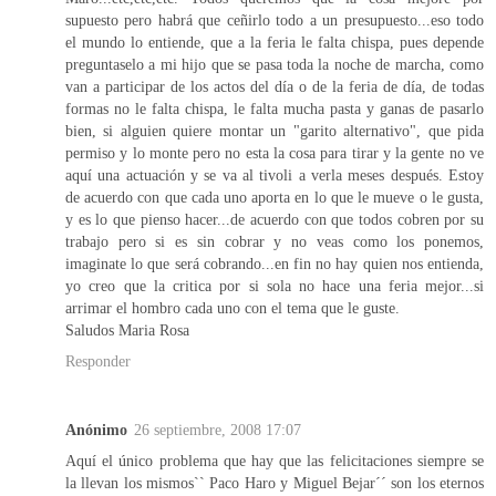
supuesto pero habrá que ceñirlo todo a un presupuesto...eso todo
el mundo lo entiende, que a la feria le falta chispa, pues depende
preguntaselo a mi hijo que se pasa toda la noche de marcha, como
van a participar de los actos del día o de la feria de día, de todas
formas no le falta chispa, le falta mucha pasta y ganas de pasarlo
bien, si alguien quiere montar un "garito alternativo", que pida
permiso y lo monte pero no esta la cosa para tirar y la gente no ve
aquí una actuación y se va al tivoli a verla meses después. Estoy
de acuerdo con que cada uno aporta en lo que le mueve o le gusta,
y es lo que pienso hacer...de acuerdo con que todos cobren por su
trabajo pero si es sin cobrar y no veas como los ponemos,
imaginate lo que será cobrando...en fin no hay quien nos entienda,
yo creo que la critica por si sola no hace una feria mejor...si
arrimar el hombro cada uno con el tema que le guste.
Saludos Maria Rosa
Responder
Anónimo
26 septiembre, 2008 17:07
Aquí el único problema que hay que las felicitaciones siempre se
la llevan los mismos`` Paco Haro y Miguel Bejar´´ son los eternos