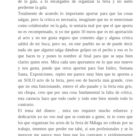
de la gala, a lo encargados de organizar la feria y no suelo
perderme la gala.
Totalmente de acuerdo lo importante aportar para que las cosas
salgan, pero la critica es necesaria, imagínate que no te mencionan
como colaborador en la gala, te sentaría mal por que el que aporta
no es recompensado, si yo me gasto 10 euros que es mi aportación
al acto y no me gusta seguro que comento algo y alguna critica
saldrá de mi boca, pero no, en este pueblo no se de puede decir
nada sin que alguien salga dándose golpes en el pecho y eso es lo
que haces tu y pones tu nombre al final para que se sepa bien
clarito quien eres. Mira cada uno aportamos en lo que nos mueve
y nos gusta, puede que otros aporten para San Isidro, Semana
Santa, Exposiciones, repito me parece muy bien que tu aportes a
un SOLO acto de la feria, pero eso de hacerla más grande, creo
que no esta funcionando, estuve el año pasado y la feria esta gris,
sin chispa, creo que por una cosa fundamental la falta de crítica,
esta carencia hace que todo cuele y todo este bien siendo todo lo
contrario.
El tema del dinero , mira eso requiere mucho esfuerzo y
dedicación yo no veo mal que se contrate a gente, tu te crees que
los que organizan los actos de la feria de Málaga no cobran por su
trabajo, tenemos que perder ese tabú, si son profesionales y se lo
merecen me parece muy bien que los contraten y evidentemente