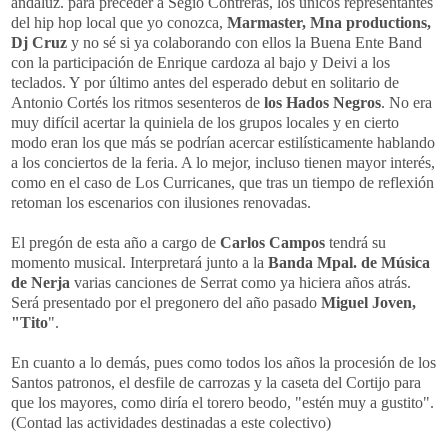
andaluz. para preceder a Segio Contreras, los únicos representantes
del hip hop local que yo conozca,
Marmaster, Mna productions,
Dj Cruz
y no sé si ya colaborando con ellos la Buena Ente Band
con la participación de Enrique cardoza al bajo y Deivi a los
teclados. Y por último antes del esperado debut en solitario de
Antonio Cortés los ritmos sesenteros de
los Hados Negros
. No era
muy difícil acertar la quiniela de los grupos locales y en cierto
modo eran los que más se podrían acercar estilísticamente hablando
a los conciertos de la feria. A lo mejor, incluso tienen mayor interés,
como en el caso de Los Curricanes, que tras un tiempo de reflexión
retoman los escenarios con ilusiones renovadas.
El pregón de esta año a cargo de
Carlos Campos
tendrá su
momento musical. Interpretará junto a la
Banda Mpal. de Música
de Nerja
varias canciones de Serrat como ya hiciera años atrás.
Será presentado por el pregonero del año pasado
Miguel Joven,
"Tito
".
En cuanto a lo demás, pues como todos los años la procesión de los
Santos patronos, el desfile de carrozas y la caseta del Cortijo para
que los mayores, como diría el torero beodo, "estén muy a gustito".
(Contad las actividades destinadas a este colectivo)