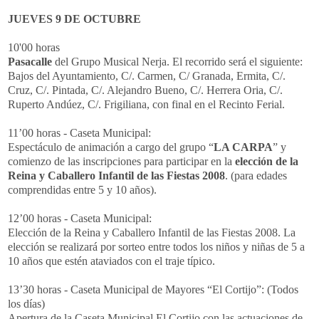
JUEVES 9 DE OCTUBRE
10'00 horas
Pasacalle
del Grupo Musical Nerja. El recorrido será el siguiente:
Bajos del Ayuntamiento, C/. Carmen, C/ Granada, Ermita, C/.
Cruz, C/. Pintada, C/. Alejandro Bueno, C/. Herrera Oria, C/.
Ruperto Andúez, C/. Frigiliana, con final en el Recinto Ferial.
11’00 horas - Caseta Municipal:
Espectáculo de animación a cargo del grupo “
LA CARPA
” y
comienzo de las inscripciones para participar en la
elección de la
Reina y Caballero Infantil de las Fiestas 2008
. (para edades
comprendidas entre 5 y 10 años).
12’00 horas - Caseta Municipal:
Elección de la Reina y Caballero Infantil de las Fiestas 2008. La
elección se realizará por sorteo entre todos los niños y niñas de 5 a
10 años que estén ataviados con el traje típico.
13’30 horas - Caseta Municipal de Mayores “El Cortijo”: (Todos
los días)
Apertura de la Caseta Municipal El Cortijo con las actuaciones de