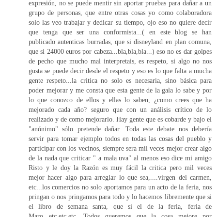
expresión, no se puede mentir sin aportar pruebas para dañar a un
grupo de personas, que entre otras cosas yo como colaboradora
solo las veo trabajar y dedicar su tiempo, ojo eso no quiere decir
que tenga que ser una conformista...( en este blog se han
publicado autenticas burradas, que si disneyland en plan comuna,
que si 24000 euros por cabeza...bla,bla,bla...) eso no es dar golpes
de pecho que mucho mal interpretais, es respeto, si algo no nos
gusta se puede decir desde el respeto y eso es lo que falta a mucha
gente respeto...la critica no solo es necesaria, sino básica para
poder mejorar y me consta que esta gente de la gala lo sabe y por
lo que conozco de ellos y ellas lo saben, ¿como crees que ha
mejorado cada año? seguro que con un análisis crítico de lo
realizado y de como mejorarlo. Hay gente que es cobarde y bajo el
"anónimo" sólo pretende dañar. Toda este debate nos debería
servir para tomar ejemplo todos en todas las cosas del pueblo y
participar con los vecinos, siempre sera mil veces mejor crear algo
de la nada que criticar " a mala uva" al menos eso dice mi amigo
Risto y le doy la Razón es muy fácil la critica pero mil veces
mejor hacer algo para arreglar lo que sea,....virgen del carmen,
etc...los comercios no solo aportamos para un acto de la feria, nos
pringan o nos pringamos para todo y lo hacemos libremente que si
el libro de semana santa, que si el de la feria, feria de
Maro...etc,etc,etc. Todos queremos que la cosa mejore por