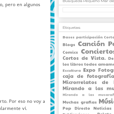
Búsqueda Pequeño Mar de
o, pero en algunos
Etiquetas
Bases participación Cort
Canción P
Blogs
Concierto
Comics
Cortos de Vista.
De
los libros todos amam
Expo
Fotog
Escultura
caja de fotografía
Microrrelatos de 
Mirando a las mu
Mirando a las musarañ
Músi
rto. Por eso no voy a
Muchas grafias
ularmente vi.
Pop Directo
Noticias
Relato
Publicaciones