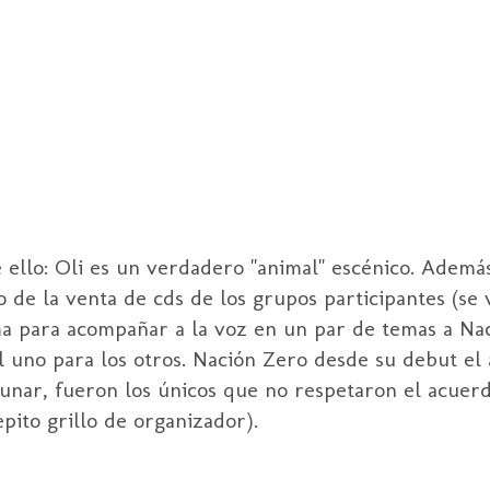
 ello:
Oli
es un verdadero "animal" escénico. Además
go de la venta de
cds
de los grupos participantes (se
ima para acompañar a la voz en un par de temas a N
 uno para los otros. Nación
Zero
desde su
debut
el 
lunar, fueron los únicos que no respetaron el acuer
epito
grillo de organizador).