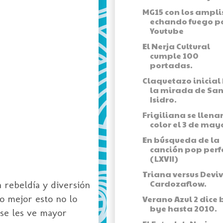
MG15 con los ampli
echando fuego po
Youtube
El Nerja Cultural
cumple 100
portadas.
Claquetazo inicial
la mirada de Sa
Isidro.
Frigiliana se llena
color el 3 de may
En búsqueda de la
canción pop perf
(LXVII)
Triana versus Deviv
Cardozaflow.
 rebeldía y diversión
o mejor esto no lo
Verano Azul 2 dice 
bye hasta 2010.
 se les ve mayor