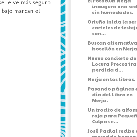
El Fotoclub Nerja
e le ve más seguro
inaugura una se
 bajo marcan el
sin humedades.
Ortuño inicia la ser
carteles de festej
con...
Buscan alternativa
botellón en Nerja
Nuevo concierto de
Locura Precoz tra
perdida d...
Nerja en los libros.
Pasando páginas e
día del Libro en
Nerja.
Un trocito de alfo
roja para Peque
Culpas e...
José Padial recibe 
merecido homen