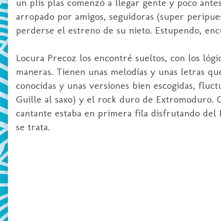
un
plis
plas
comenzó a llegar gente y poco antes 
arropado por amigos, seguidoras (
super
peripues
perderse el estreno de su nieto. Estupendo, enc
Locura Precoz los encontré sueltos, con los ló
maneras. Tienen unas melodías y unas letras que
conocidas y unas versiones bien escogidas, fluc
Guille al
saxo
) y el
rock
duro de
Extromoduro
. 
cantante estaba en primera fila disfrutando del
se trata.