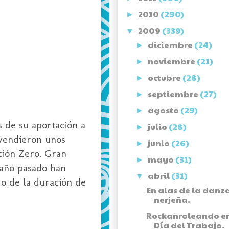
2010
(290)
►
2009
(339)
▼
diciembre
(24)
►
noviembre
(21)
►
octubre
(28)
►
septiembre
(27)
►
agosto
(29)
►
 de su aportación a
julio
(28)
►
 vendieron unos
junio
(26)
►
ación
Zero
. Gran
mayo
(31)
►
año pasado han
abril
(31)
▼
do de la duración de
En alas de la danz
nerjeña.
Rockanroleando en
Día del Trabajo.