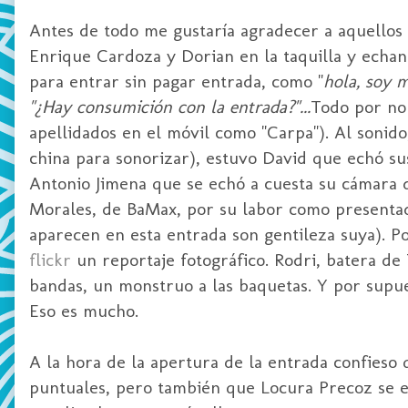
Antes de todo me gustaría agradecer a aquellos q
Enrique
Cardoza
y
Dorian
en la taquilla y echa
para entrar sin pagar entrada, como "
hola, soy 
"¿Hay consumición con la entrada?"...
Todo por no 
apellidados en el móvil como "Carpa"). Al sonido,
china para sonorizar), estuvo David que echó sus
Antonio
Jimena
que se echó a cuesta su cámara d
Morales, de
BaMax
, por su labor como presentad
aparecen en esta entrada son gentileza suya). Po
flickr
un reportaje fotográfico.
Rodri
,
batera
de 
bandas, un monstruo a las baquetas. Y por supue
Eso es mucho.
A la hora de la apertura de la entrada confieso
puntuales, pero también que Locura Precoz se 