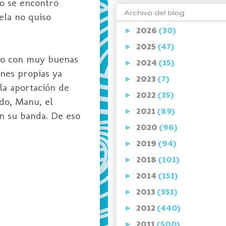
to se encontró
Archivo del blog
ela no quiso
2026
(30)
►
2025
(47)
►
ero con muy buenas
2024
(15)
►
nes propias ya
2023
(7)
►
la aportación de
2022
(35)
►
ado,
Manu
, el
2021
(89)
►
on su banda. De eso
2020
(96)
►
2019
(94)
►
2018
(101)
►
2014
(151)
►
2013
(351)
►
2012
(440)
►
2011
(500)
►