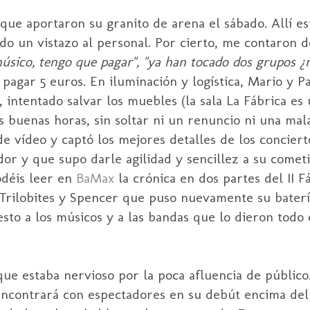
ue aportaron su granito de arena el sábado. Allí es
ndo un vistazo al personal. Por cierto, me contaron 
músico, tengo que pagar", "ya han tocado dos grupos 
pagar 5 euros. En iluminación y logística, Mario y Pa
 intentado salvar los muebles (la sala La Fábrica es
 buenas horas, sin soltar ni un renuncio ni una mala
e vídeo y captó los mejores detalles de los conciert
or y que supo darle agilidad y sencillez a su cometi
déis leer en
BaMax
la crónica en dos partes del
II
Fá
Trilobites y
Spencer
que puso nuevamente su batería
sto a los músicos y a las bandas que lo dieron todo 
 que estaba nervioso por la poca afluencia de públi
encontrará con espectadores en su
debút
encima del 