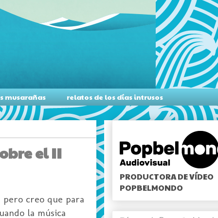
as musarañas
relatos de los días intrusos
bre el II
PRODUCTORA DE VÍDEO
POPBELMONDO
o, pero creo que para
cuando la música