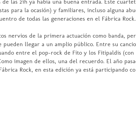
de las 21h ya había una buena entrada. Este cuarte
tas para la ocasión) y familiares, incluso alguna abu
uentro de todas las generaciones en el Fábrica
Rock
.
gicos nervios de la primera actuación como banda, p
 pueden llegar a un amplio público. Entre su cancio
tuando entre el
pop
-
rock
de
Fito
y los
Fitipaldis
(con 
Como imagen de ellos, una del recuerdo. El año pas
 Fábrica
Rock
, en esta edición ya está participando c