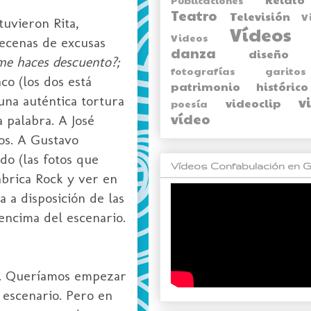
Teatro
Televisión
V
tuvieron Rita,
Vídeos
Videos
decenas de excusas
danza
diseño
¿me haces descuento?;
fotografías
garitos
co (los dos está
patrimonio histórico
 una auténtica tortura
v
videoclip
poesía
vídeo
 palabra. A José
os. A Gustavo
do (las fotos que
Vídeos Confabulación en G
brica
Rock
y ver en
 a disposición de las
encima del escenario.
co. Queríamos empezar
escenario. Pero en