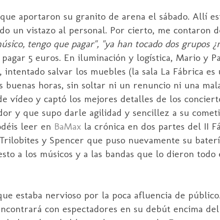
ue aportaron su granito de arena el sábado. Allí es
ndo un vistazo al personal. Por cierto, me contaron 
músico, tengo que pagar", "ya han tocado dos grupos 
pagar 5 euros. En iluminación y logística, Mario y Pa
 intentado salvar los muebles (la sala La Fábrica es
 buenas horas, sin soltar ni un renuncio ni una mala
e vídeo y captó los mejores detalles de los conciert
or y que supo darle agilidad y sencillez a su cometi
déis leer en
BaMax
la crónica en dos partes del
II
Fá
Trilobites y
Spencer
que puso nuevamente su batería
sto a los músicos y a las bandas que lo dieron todo 
 que estaba nervioso por la poca afluencia de públi
encontrará con espectadores en su
debút
encima del 