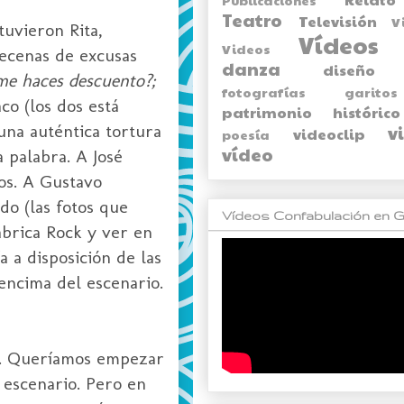
Teatro
Televisión
V
tuvieron Rita,
Vídeos
Videos
decenas de excusas
danza
diseño
¿me haces descuento?;
fotografías
garitos
co (los dos está
patrimonio histórico
 una auténtica tortura
v
videoclip
poesía
vídeo
 palabra. A José
os. A Gustavo
do (las fotos que
Vídeos Confabulación en G
brica
Rock
y ver en
 a disposición de las
encima del escenario.
co. Queríamos empezar
escenario. Pero en