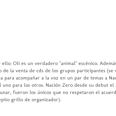
 ello:
Oli
es un verdadero "animal" escénico. Además
go de la venta de
cds
de los grupos participantes (se
ima para acompañar a la voz en un par de temas a N
 uno para los otros. Nación
Zero
desde su
debut
el 
lunar, fueron los únicos que no respetaron el acuer
epito
grillo de organizador).