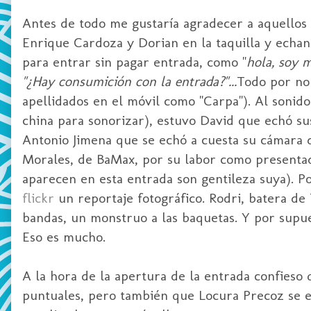
Antes de todo me gustaría agradecer a aquellos q
Enrique
Cardoza
y
Dorian
en la taquilla y echa
para entrar sin pagar entrada, como "
hola, soy 
"¿Hay consumición con la entrada?"...
Todo por no 
apellidados en el móvil como "Carpa"). Al sonido,
china para sonorizar), estuvo David que echó sus
Antonio
Jimena
que se echó a cuesta su cámara d
Morales, de
BaMax
, por su labor como presentad
aparecen en esta entrada son gentileza suya). Po
flickr
un reportaje fotográfico.
Rodri
,
batera
de 
bandas, un monstruo a las baquetas. Y por supue
Eso es mucho.
A la hora de la apertura de la entrada confieso
puntuales, pero también que Locura Precoz se 