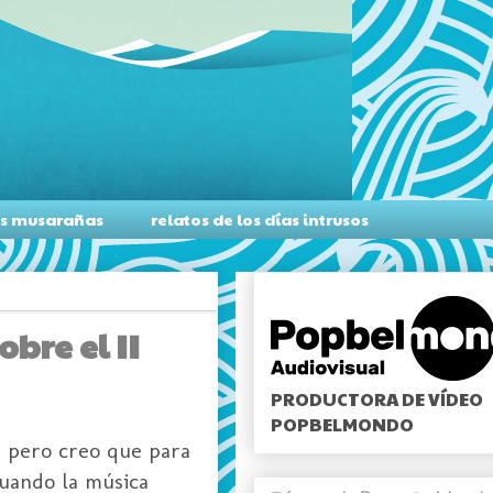
as musarañas
relatos de los días intrusos
bre el II
PRODUCTORA DE VÍDEO
POPBELMONDO
o, pero creo que para
cuando la música