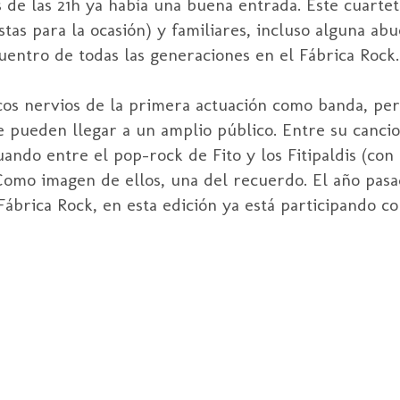
de las 21h ya había una buena entrada. Este cuarte
tas para la ocasión) y familiares, incluso alguna abu
uentro de todas las generaciones en el Fábrica
Rock
.
gicos nervios de la primera actuación como banda, p
 pueden llegar a un amplio público. Entre su cancio
tuando entre el
pop
-
rock
de
Fito
y los
Fitipaldis
(con 
Como imagen de ellos, una del recuerdo. El año pas
 Fábrica
Rock
, en esta edición ya está participando c