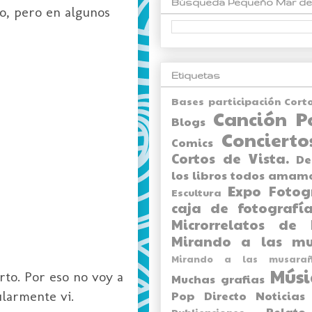
Búsqueda Pequeño Mar de
o, pero en algunos
Etiquetas
Bases participación Cort
Canción P
Blogs
Concierto
Comics
Cortos de Vista.
De
los libros todos amam
Expo
Fotog
Escultura
caja de fotografía
Microrrelatos de 
Mirando a las mu
Mirando a las musarañ
Músi
rto. Por eso no voy a
Muchas grafias
ularmente vi.
Pop Directo
Noticias
Relato
Publicaciones