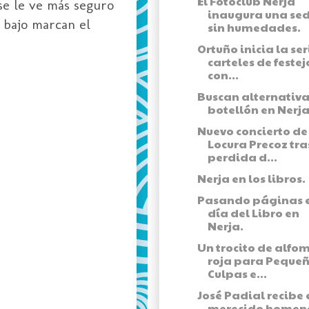
El Fotoclub Nerja
e le ve más seguro
inaugura una se
 bajo marcan el
sin humedades.
Ortuño inicia la ser
carteles de festej
con...
Buscan alternativa
botellón en Nerja
Nuevo concierto de
Locura Precoz tra
perdida d...
Nerja en los libros.
Pasando páginas e
día del Libro en
Nerja.
Un trocito de alfo
roja para Peque
Culpas e...
José Padial recibe 
merecido homen