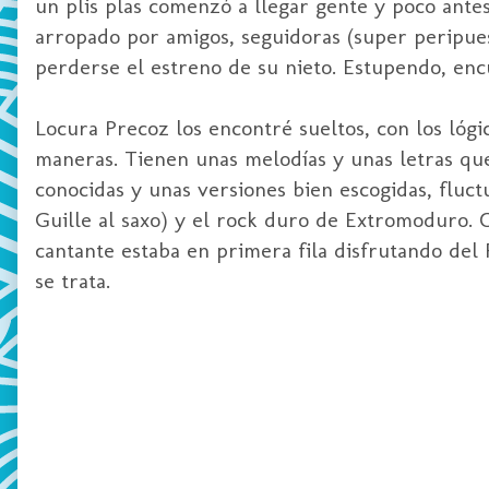
un
plis
plas
comenzó a llegar gente y poco antes 
arropado por amigos, seguidoras (
super
peripues
perderse el estreno de su nieto. Estupendo, enc
Locura Precoz los encontré sueltos, con los ló
maneras. Tienen unas melodías y unas letras que
conocidas y unas versiones bien escogidas, fluc
Guille al
saxo
) y el
rock
duro de
Extromoduro
. 
cantante estaba en primera fila disfrutando del
se trata.