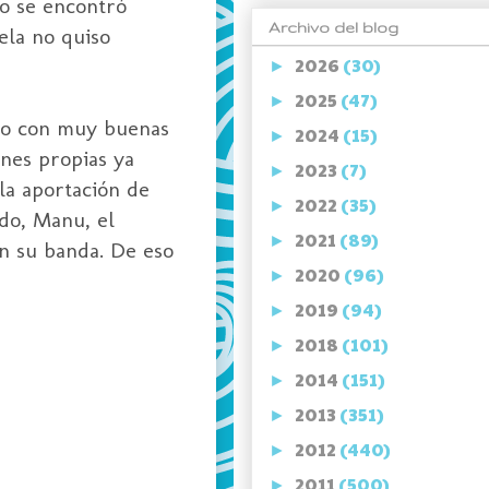
to se encontró
Archivo del blog
ela no quiso
2026
(30)
►
2025
(47)
►
ero con muy buenas
2024
(15)
►
nes propias ya
2023
(7)
►
la aportación de
2022
(35)
►
ado,
Manu
, el
2021
(89)
►
on su banda. De eso
2020
(96)
►
2019
(94)
►
2018
(101)
►
2014
(151)
►
2013
(351)
►
2012
(440)
►
2011
(500)
►