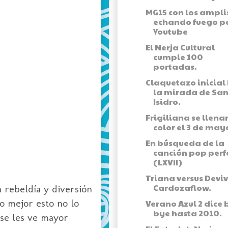
MG15 con los ampli
echando fuego po
Youtube
El Nerja Cultural
cumple 100
portadas.
Claquetazo inicial
la mirada de Sa
Isidro.
Frigiliana se llena
color el 3 de may
En búsqueda de la
canción pop perf
(LXVII)
Triana versus Deviv
Cardozaflow.
 rebeldía y diversión
o mejor esto no lo
Verano Azul 2 dice 
bye hasta 2010.
 se les ve mayor