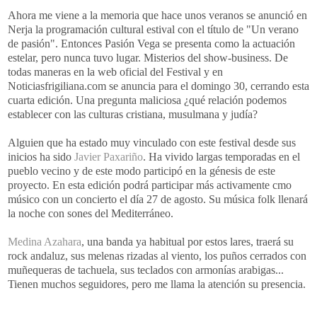
Ahora me viene a la memoria que hace unos veranos se anunció en
Nerja
la
programación
cultural estival con el título de "Un verano
de pasión". Entonces Pasión Vega se presenta como la actuación
estelar, pero nunca tuvo lugar. Misterios del
show
-
business
. De
todas maneras en la
web
oficial del Festival y en
Noticiasfrigiliana
.
com
se anuncia para el domingo 30, cerrando esta
cuarta edición. Una pregunta maliciosa ¿qué relación podemos
establecer con las culturas cristiana, musulmana y judía?
Alguien que ha estado muy vinculado con este festival desde sus
inicios ha sido
Javier
Paxariño
. Ha vivido largas temporadas en el
pueblo vecino y de este modo participó en la génesis de este
proyecto. En esta edición podrá participar más activamente
cmo
músico con un concierto el día 27 de agosto. Su música
folk
llenará
la noche con sones del
Mediterráneo
.
Medina
Azahara
, una banda ya habitual por estos lares, traerá su
rock
andaluz, sus melenas rizadas al viento, los puños cerrados con
muñequeras de tachuela, sus teclados con armonías
arabigas
...
Tienen muchos seguidores, pero me llama la atención su presencia.