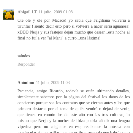
Abigail LT
11 julio, 2009 01:08
Ole ole y ole por Macaco! yo sabía que Frigiliana volvería a
triunfar!! siento decir esto pero si volviera a nacer sería aguanosa!
xDDD Nerja y sus festejos dejan mucho que desear...esta noche al
final no fuí a ver "al Mani" a curro...una lástima!
saludos.
Responder
Anónimo
11 julio, 2009 11:03
Paciencia, amigo Ricardo, todavía se están ultimando detalles,
simplemente sabemos por la página del festival los datos de los
conciertos porque son los contratos que se cierran antes y los que
primero destacan por el tema de quién vendrá o dejará de venir,
que tienen en común los de este año con las tres culturas, lo
mismo que Nerja y la noches de Ibiza podría añadir una lengua
viperina pero no caigamos en eso, recibamos la música con
mayúsculas sin encasillarla en un estilo y recuerda que habrá como