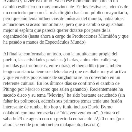
Azahara
y Javier
Paxariño
. Ya en ese momento me pareció un
cambio
estilístico
no muy
convincente
. En los festivales, además de
un concierto que parecía más dirigido hacia un público mayoritario,
pero que aún tenía influencias de músicas del mundo, había otras
actuaciones si acaso
minoritarias
, pero que a cambio se ajustaban
mejor al espíritu que parecía querer dotarse por parte de la
organización
(hasta ahora a cargo de
Producciones
Mirmidón
y que
ha pasado a manos de
Espectáculos
Mundo).
Al final se conformaba un todo, con la
arquitectura
propia del
pueblo, las actividades paralelas (charlas, animación callejera,
jornadas
gastronómicas
, entre otras), el
mercadillo
(que también
tengo constancia tiene sus detractores) que resultaba muy atractivo
y que en estos pocos años de singladura se ha convertido en un
referente cultural. En los últimos días se confirmó el cambio de
Pitingo
por
Macaco
(creo que salen ganando).
Recientemente
ha
sacado disco y su tema "
Moving
" ha sido bastante escuchado (sin
faltar los
politonos
), además sus primeros temas tenía una fusión
interesante
de rumba,
hip
hop
y
funk
, incluso David
Byrne
colaboró con una
remezcla
de "
delaveraveraboom
". Actuará el
sábado 29 de agosto con un precio la entrada de 22,20 euros (por
ahora se vende por
internet
en
malagaentradas
.
com
).