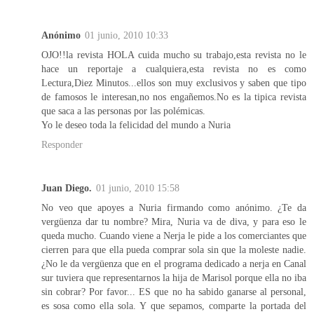
Anónimo
01 junio, 2010 10:33
OJO!!la revista HOLA cuida mucho su trabajo,esta revista no le
hace un reportaje a cualquiera,esta revista no es como
Lectura,Diez Minutos...ellos son muy exclusivos y saben que tipo
de famosos le interesan,no nos engañemos.No es la tipica revista
que saca a las personas por las polémicas.
Yo le deseo toda la felicidad del mundo a Nuria
Responder
Juan Diego.
01 junio, 2010 15:58
No veo que apoyes a Nuria firmando como anónimo. ¿Te da
vergüenza dar tu nombre? Mira, Nuria va de diva, y para eso le
queda mucho. Cuando viene a Nerja le pide a los comerciantes que
cierren para que ella pueda comprar sola sin que la moleste nadie.
¿No le da vergüenza que en el programa dedicado a nerja en Canal
sur tuviera que representarnos la hija de Marisol porque ella no iba
sin cobrar? Por favor... ES que no ha sabido ganarse al personal,
es sosa como ella sola. Y que sepamos, comparte la portada del