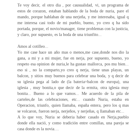
Te voy decir, el otro dia , por causualidad, vi, un programa de
estos de corazon, estaban hablando de la boda de nuria, pare el
mando, porque hablaban de una nerjeña, y me interesaba, igual q
me interesa casi todo de mi pueblo, bueno, yo creo q ha sido
portada, porque, el novio/manager, tiene problemas con la justicia,
y claro, por supuesto, es la boda de una triunfito...
Amos al cotilleo...
Yo me case hace un año mas o menos,me case,donde nos dio la
gana, a mi y a mi mujer, fue en nerja, por supuesto, bueno, yo
respeto esa opinion de nuria,le ha gustao mallorca, pos mu bien...
eso si , no la comparto,yo creo q nerja, tiene unas playas, un
balcon, y sitios muy buenos para celebrar una boda, y q decir de
su iglesia pega al lado de (la bateria=balcon de europa), una
iglesia , muy bonita,o que decir de la ermita, otra iglesia muy
bonita... Bueno a lo que vamos... Me acuerdo de la pila de
carteles,de las celebraciones, etc... cuando Nuria, estaba en
Operacion, triunfo, quien llamaba, españa entera, pero los q mas
se volcaron, fueron nerja, nerjeños, y nerjeñas, q llamaban etc...
A lo que voy, Nuria se deberia haber casado en Nerja,pueblo
donde ella nació, y como tradición entre comillas, una pareja se
casa donde es la novia....