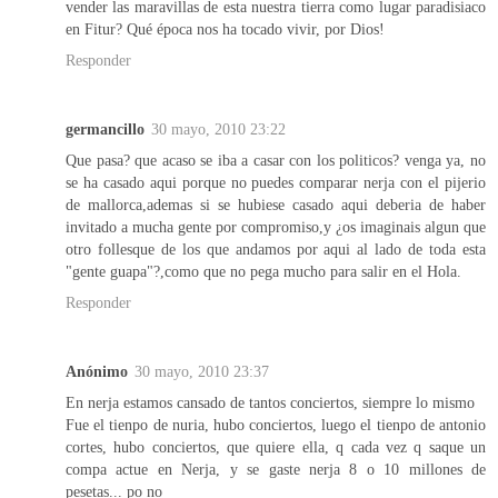
vender las maravillas de esta nuestra tierra como lugar paradisiaco
en Fitur? Qué época nos ha tocado vivir, por Dios!
Responder
germancillo
30 mayo, 2010 23:22
Que pasa? que acaso se iba a casar con los politicos? venga ya, no
se ha casado aqui porque no puedes comparar nerja con el pijerio
de mallorca,ademas si se hubiese casado aqui deberia de haber
invitado a mucha gente por compromiso,y ¿os imaginais algun que
otro follesque de los que andamos por aqui al lado de toda esta
"gente guapa"?,como que no pega mucho para salir en el Hola.
Responder
Anónimo
30 mayo, 2010 23:37
En nerja estamos cansado de tantos conciertos, siempre lo mismo
Fue el tienpo de nuria, hubo conciertos, luego el tienpo de antonio
cortes, hubo conciertos, que quiere ella, q cada vez q saque un
compa actue en Nerja, y se gaste nerja 8 o 10 millones de
pesetas... po no