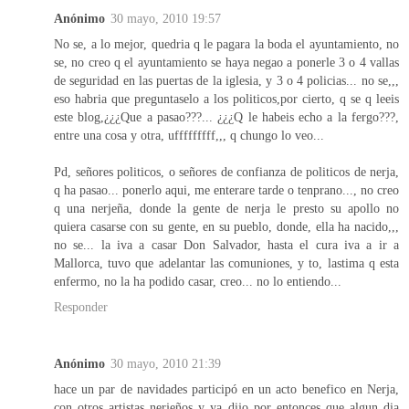
Anónimo
30 mayo, 2010 19:57
No se, a lo mejor, quedria q le pagara la boda el ayuntamiento, no
se, no creo q el ayuntamiento se haya negao a ponerle 3 o 4 vallas
de seguridad en las puertas de la iglesia, y 3 o 4 policias... no se,,,
eso habria que preguntaselo a los politicos,por cierto, q se q leeis
este blog,¿¿¿Que a pasao???... ¿¿¿Q le habeis echo a la fergo???,
entre una cosa y otra, ufffffffff,,, q chungo lo veo...
Pd, señores politicos, o señores de confianza de politicos de nerja,
q ha pasao... ponerlo aqui, me enterare tarde o tenprano..., no creo
q una nerjeña, donde la gente de nerja le presto su apollo no
quiera casarse con su gente, en su pueblo, donde, ella ha nacido,,,
no se... la iva a casar Don Salvador, hasta el cura iva a ir a
Mallorca, tuvo que adelantar las comuniones, y to, lastima q esta
enfermo, no la ha podido casar, creo... no lo entiendo...
Responder
Anónimo
30 mayo, 2010 21:39
hace un par de navidades participó en un acto benefico en Nerja,
con otros artistas nerjeños y ya dijo por entonces que algun dia