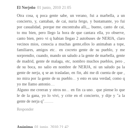
El Nerjeño
01 junio, 2010 21:05
Otra cosa, q poca gente sabe, un verano, fui a marbella, a un
concierto, y, cantaban, de cai, nuria fergo, y bustamante, yo fui
por casualidad, porque me encontraba alli,,, bueno, canto de cai,
to mu bien, pero llego la hora de que cantara ella, yo observe,
canto bien, pero vi q habian llegao 2 autobuses de NERJA, claro
vecinos mios, conocia a muchas gente,ellos lo animaban a tope,
familiares, amigos etc.. en cocreto gente de su pueblo, y me
sorprendio, cuando, mando un saludo a la gente de marbella, gente
de madrid, gente de malaga, etc, nombro muchos pueblos, pero ,
de su boca, no salio en nombre de NERJA, ni un saludo pa la
gente de nerja, q se an trasladao, en fin, ahi me di cuenta de que ,
no mira por la gente de su pueblo... y esto es una verdad, como q
yo me llamo antonio....
Alguno me creeran y otros no... en fin ca uno.. que piense lo que
le de la gana, yo lo vivi, y crite en el concierto, y dije y "a la
gente de nerja q"........
Responder
Anónimo
01 junio, 2010 21:42