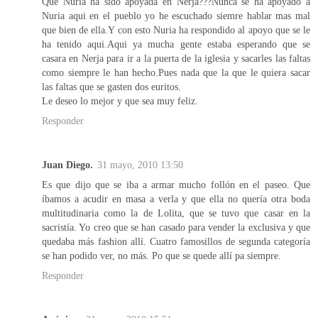
Que Nuria ha sido apoyada en Nerja???Nunca se ha apoyado a
Nuria aqui en el pueblo yo he escuchado siemre hablar mas mal
que bien de ella.Y con esto Nuria ha respondido al apoyo que se le
ha tenido aqui.Aqui ya mucha gente estaba esperando que se
casara en Nerja para ir a la puerta de la iglesia y sacarles las faltas
como siempre le han hecho.Pues nada que la que le quiera sacar
las faltas que se gasten dos euritos.
Le deseo lo mejor y que sea muy feliz.
Responder
Juan Diego.
31 mayo, 2010 13:50
Es que dijo que se iba a armar mucho follón en el paseo. Que
íbamos a acudir en masa a verla y que ella no quería otra boda
multitudinaria como la de Lolita, que se tuvo que casar en la
sacristía. Yo creo que se han casado para vender la exclusiva y que
quedaba más fashion allí. Cuatro famosillos de segunda categoría
se han podido ver, no más. Po que se quede allí pa siempre.
Responder