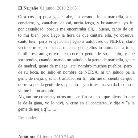
El Nerjeño
01 junio, 2010 21:05
Otra cosa, q poca gente sabe, un verano, fui a marbella, a un
concierto, y, cantaban, de cai, nuria fergo, y bustamante, yo fui
por casualidad, porque me encontraba alli,,, bueno, canto de cai,
to mu bien, pero llego la hora de que cantara ella, yo observe,
canto bien, pero vi q habian llegao 2 autobuses de NERJA, claro
vecinos mios, conocia a muchas gente,ellos lo animaban a tope,
familiares, amigos etc.. en cocreto gente de su pueblo, y me
sorprendio, cuando, mando un saludo a la gente de marbella, gente
de madrid, gente de malaga, etc, nombro muchos pueblos, pero ,
de su boca, no salio en nombre de NERJA, ni un saludo pa la
gente de nerja, q se an trasladao, en fin, ahi me di cuenta de que ,
no mira por la gente de su pueblo... y esto es una verdad, como q
yo me llamo antonio....
Alguno me creeran y otros no... en fin ca uno.. que piense lo que
le de la gana, yo lo vivi, y crite en el concierto, y dije y "a la
gente de nerja q"........
Responder
Anónimo
01 junio, 2010 21:42