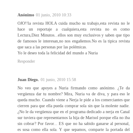
Anónimo
01 junio, 2010 10:33
OJO!!la revista HOLA cuida mucho su trabajo,esta revista no le
hace un reportaje a cualquiera,esta revista no es como
Lectura,Diez Minutos...ellos son muy exclusivos y saben que tipo
de famosos le interesan,no nos engañemos.No es la tipica revista
que saca a las personas por las polémicas.
Yo le deseo toda la felicidad del mundo a Nuria
Responder
Juan Diego.
01 junio, 2010 15:58
No veo que apoyes a Nuria firmando como anónimo. ¿Te da
vergüenza dar tu nombre? Mira, Nuria va de diva, y para eso le
queda mucho. Cuando viene a Nerja le pide a los comerciantes que
cierren para que ella pueda comprar sola sin que la moleste nadie.
¿No le da vergüenza que en el programa dedicado a nerja en Canal
sur tuviera que representarnos la hija de Marisol porque ella no iba
sin cobrar? Por favor... ES que no ha sabido ganarse al personal,
es sosa como ella sola. Y que sepamos, comparte la portada del