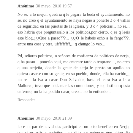
Anónimo
30 mayo, 2010 19:57
No se, a lo mejor, quedria q le pagara la boda el ayuntamiento, no
se, no creo q el ayuntamiento se haya negao a ponerle 3 o 4 vallas
de seguridad en las puertas de la iglesia, y 3 o 4 policias... no se,,,
eso habria que preguntaselo a los politicos,por cierto, q se q leeis
este blog,¿¿¿Que a pasao???... ¿¿¿Q le habeis echo a la fergo???,
entre una cosa y otra, ufffffffff,,, q chungo lo veo...
Pd, señores politicos, o señores de confianza de politicos de nerja,
q ha pasao... ponerlo aqui, me enterare tarde o tenprano..., no creo
q una nerjeña, donde la gente de nerja le presto su apollo no
quiera casarse con su gente, en su pueblo, donde, ella ha nacido,,,
no se... la iva a casar Don Salvador, hasta el cura iva a ir a
Mallorca, tuvo que adelantar las comuniones, y to, lastima q esta
enfermo, no la ha podido casar, creo... no lo entiendo...
Responder
Anónimo
30 mayo, 2010 21:39
hace un par de navidades participó en un acto benefico en Nerja,
con otros artistas nerjeños y ya dijo por entonces que algun dia