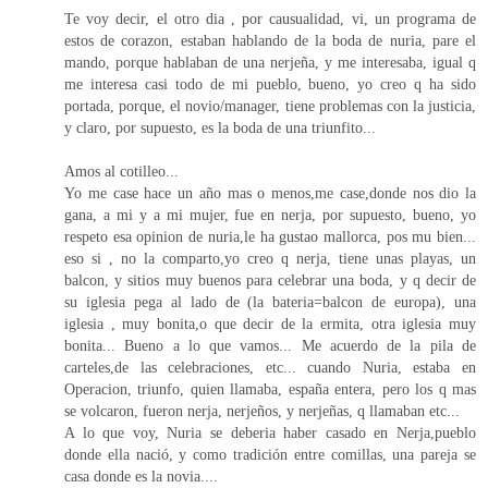
Te voy decir, el otro dia , por causualidad, vi, un programa de
estos de corazon, estaban hablando de la boda de nuria, pare el
mando, porque hablaban de una nerjeña, y me interesaba, igual q
me interesa casi todo de mi pueblo, bueno, yo creo q ha sido
portada, porque, el novio/manager, tiene problemas con la justicia,
y claro, por supuesto, es la boda de una triunfito...
Amos al cotilleo...
Yo me case hace un año mas o menos,me case,donde nos dio la
gana, a mi y a mi mujer, fue en nerja, por supuesto, bueno, yo
respeto esa opinion de nuria,le ha gustao mallorca, pos mu bien...
eso si , no la comparto,yo creo q nerja, tiene unas playas, un
balcon, y sitios muy buenos para celebrar una boda, y q decir de
su iglesia pega al lado de (la bateria=balcon de europa), una
iglesia , muy bonita,o que decir de la ermita, otra iglesia muy
bonita... Bueno a lo que vamos... Me acuerdo de la pila de
carteles,de las celebraciones, etc... cuando Nuria, estaba en
Operacion, triunfo, quien llamaba, españa entera, pero los q mas
se volcaron, fueron nerja, nerjeños, y nerjeñas, q llamaban etc...
A lo que voy, Nuria se deberia haber casado en Nerja,pueblo
donde ella nació, y como tradición entre comillas, una pareja se
casa donde es la novia....