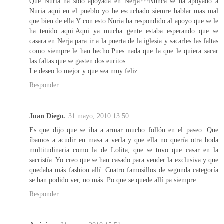
Que Nuria ha sido apoyada en Nerja???Nunca se ha apoyado a
Nuria aqui en el pueblo yo he escuchado siemre hablar mas mal
que bien de ella.Y con esto Nuria ha respondido al apoyo que se le
ha tenido aqui.Aqui ya mucha gente estaba esperando que se
casara en Nerja para ir a la puerta de la iglesia y sacarles las faltas
como siempre le han hecho.Pues nada que la que le quiera sacar
las faltas que se gasten dos euritos.
Le deseo lo mejor y que sea muy feliz.
Responder
Juan Diego.
31 mayo, 2010 13:50
Es que dijo que se iba a armar mucho follón en el paseo. Que
íbamos a acudir en masa a verla y que ella no quería otra boda
multitudinaria como la de Lolita, que se tuvo que casar en la
sacristía. Yo creo que se han casado para vender la exclusiva y que
quedaba más fashion allí. Cuatro famosillos de segunda categoría
se han podido ver, no más. Po que se quede allí pa siempre.
Responder