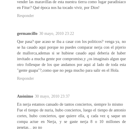
vender las maravillas de esta nuestra tierra como lugar paradisiaco
en Fitur? Qué época nos ha tocado vivir, por Dios!
Responder
germancillo
30 mayo, 2010 23:22
Que pasa? que acaso se iba a casar con los politicos? venga ya, no
se ha casado aqui porque no puedes comparar nerja con el pijerio
de mallorca,ademas si se hubiese casado aqui deberia de haber
invitado a mucha gente por compromiso,y ¿os imaginais algun que
otro follesque de los que andamos por aqui al lado de toda esta
"gente guapa"?,como que no pega mucho para salir en el Hola.
Responder
Anónimo
30 mayo, 2010 23:37
En nerja estamos cansado de tantos conciertos, siempre lo mismo
Fue el tienpo de nuria, hubo conciertos, luego el tienpo de antonio
cortes, hubo conciertos, que quiere ella, q cada vez q saque un
compa actue en Nerja, y se gaste nerja 8 o 10 millones de
pesetas... po no