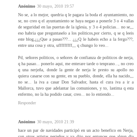
Anónimo
30 mayo, 2010 19:57
No se, a lo mejor, quedria q le pagara la boda el ayuntamiento, no
se, no creo q el ayuntamiento se haya negao a ponerle 3 o 4 vallas
de seguridad en las puertas de la iglesia, y 3 o 4 policias... no se,,,
eso habria que preguntaselo a los politicos,por cierto, q se q leeis
este blog,¿¿¿Que a pasao???... ¿¿¿Q le habeis echo a la fergo???,
entre una cosa y otra, ufffffffff,,, q chungo lo veo...
Pd, señores politicos, o señores de confianza de politicos de nerja,
q ha pasao... ponerlo aqui, me enterare tarde o tenprano..., no creo
q una nerjeña, donde la gente de nerja le presto su apollo no
quiera casarse con su gente, en su pueblo, donde, ella ha nacido,,,
no se... la iva a casar Don Salvador, hasta el cura iva a ir a
Mallorca, tuvo que adelantar las comuniones, y to, lastima q esta
enfermo, no la ha podido casar, creo... no lo entiendo...
Responder
Anónimo
30 mayo, 2010 21:39
hace un par de navidades participó en un acto benefico en Nerja,
con otros artistas nerjeños y ya dijo por entonces que algun dia