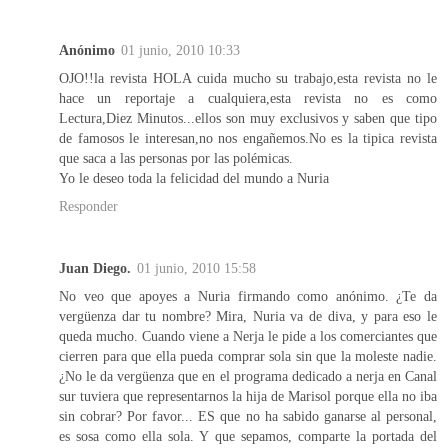
Anónimo
01 junio, 2010 10:33
OJO!!la revista HOLA cuida mucho su trabajo,esta revista no le
hace un reportaje a cualquiera,esta revista no es como
Lectura,Diez Minutos...ellos son muy exclusivos y saben que tipo
de famosos le interesan,no nos engañemos.No es la tipica revista
que saca a las personas por las polémicas.
Yo le deseo toda la felicidad del mundo a Nuria
Responder
Juan Diego.
01 junio, 2010 15:58
No veo que apoyes a Nuria firmando como anónimo. ¿Te da
vergüenza dar tu nombre? Mira, Nuria va de diva, y para eso le
queda mucho. Cuando viene a Nerja le pide a los comerciantes que
cierren para que ella pueda comprar sola sin que la moleste nadie.
¿No le da vergüenza que en el programa dedicado a nerja en Canal
sur tuviera que representarnos la hija de Marisol porque ella no iba
sin cobrar? Por favor... ES que no ha sabido ganarse al personal,
es sosa como ella sola. Y que sepamos, comparte la portada del