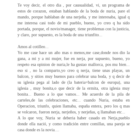
Te voy decir, el otro dia , por causualidad, vi, un programa de
estos de corazon, estaban hablando de la boda de nuria, pare el
mando, porque hablaban de una nerjeña, y me interesaba, igual q
me interesa casi todo de mi pueblo, bueno, yo creo q ha sido
portada, porque, el novio/manager, tiene problemas con la justicia,
y claro, por supuesto, es la boda de una triunfito...
Amos al cotilleo...
Yo me case hace un año mas o menos,me case,donde nos dio la
gana, a mi y a mi mujer, fue en nerja, por supuesto, bueno, yo
respeto esa opinion de nuria,le ha gustao mallorca, pos mu bien...
eso si , no la comparto,yo creo q nerja, tiene unas playas, un
balcon, y sitios muy buenos para celebrar una boda, y q decir de
su iglesia pega al lado de (la bateria=balcon de europa), una
iglesia , muy bonita,o que decir de la ermita, otra iglesia muy
bonita... Bueno a lo que vamos... Me acuerdo de la pila de
carteles,de las celebraciones, etc... cuando Nuria, estaba en
Operacion, triunfo, quien llamaba, españa entera, pero los q mas
se volcaron, fueron nerja, nerjeños, y nerjeñas, q llamaban etc...
A lo que voy, Nuria se deberia haber casado en Nerja,pueblo
donde ella nació, y como tradición entre comillas, una pareja se
casa donde es la novia....