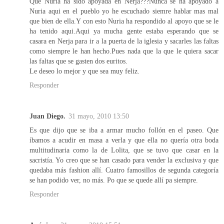
Que Nuria ha sido apoyada en Nerja???Nunca se ha apoyado a
Nuria aqui en el pueblo yo he escuchado siemre hablar mas mal
que bien de ella.Y con esto Nuria ha respondido al apoyo que se le
ha tenido aqui.Aqui ya mucha gente estaba esperando que se
casara en Nerja para ir a la puerta de la iglesia y sacarles las faltas
como siempre le han hecho.Pues nada que la que le quiera sacar
las faltas que se gasten dos euritos.
Le deseo lo mejor y que sea muy feliz.
Responder
Juan Diego.
31 mayo, 2010 13:50
Es que dijo que se iba a armar mucho follón en el paseo. Que
íbamos a acudir en masa a verla y que ella no quería otra boda
multitudinaria como la de Lolita, que se tuvo que casar en la
sacristía. Yo creo que se han casado para vender la exclusiva y que
quedaba más fashion allí. Cuatro famosillos de segunda categoría
se han podido ver, no más. Po que se quede allí pa siempre.
Responder