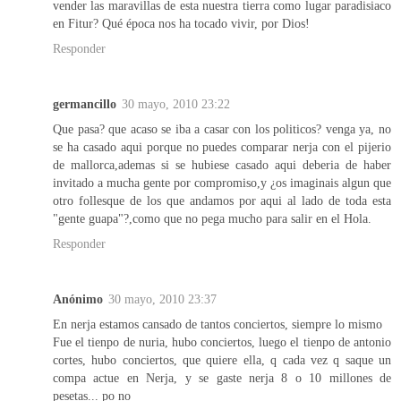
vender las maravillas de esta nuestra tierra como lugar paradisiaco
en Fitur? Qué época nos ha tocado vivir, por Dios!
Responder
germancillo
30 mayo, 2010 23:22
Que pasa? que acaso se iba a casar con los politicos? venga ya, no
se ha casado aqui porque no puedes comparar nerja con el pijerio
de mallorca,ademas si se hubiese casado aqui deberia de haber
invitado a mucha gente por compromiso,y ¿os imaginais algun que
otro follesque de los que andamos por aqui al lado de toda esta
"gente guapa"?,como que no pega mucho para salir en el Hola.
Responder
Anónimo
30 mayo, 2010 23:37
En nerja estamos cansado de tantos conciertos, siempre lo mismo
Fue el tienpo de nuria, hubo conciertos, luego el tienpo de antonio
cortes, hubo conciertos, que quiere ella, q cada vez q saque un
compa actue en Nerja, y se gaste nerja 8 o 10 millones de
pesetas... po no