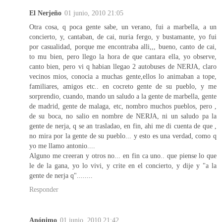
El Nerjeño
01 junio, 2010 21:05
Otra cosa, q poca gente sabe, un verano, fui a marbella, a un
concierto, y, cantaban, de cai, nuria fergo, y bustamante, yo fui
por casualidad, porque me encontraba alli,,, bueno, canto de cai,
to mu bien, pero llego la hora de que cantara ella, yo observe,
canto bien, pero vi q habian llegao 2 autobuses de NERJA, claro
vecinos mios, conocia a muchas gente,ellos lo animaban a tope,
familiares, amigos etc.. en cocreto gente de su pueblo, y me
sorprendio, cuando, mando un saludo a la gente de marbella, gente
de madrid, gente de malaga, etc, nombro muchos pueblos, pero ,
de su boca, no salio en nombre de NERJA, ni un saludo pa la
gente de nerja, q se an trasladao, en fin, ahi me di cuenta de que ,
no mira por la gente de su pueblo... y esto es una verdad, como q
yo me llamo antonio....
Alguno me creeran y otros no... en fin ca uno.. que piense lo que
le de la gana, yo lo vivi, y crite en el concierto, y dije y "a la
gente de nerja q"........
Responder
Anónimo
01 junio, 2010 21:42