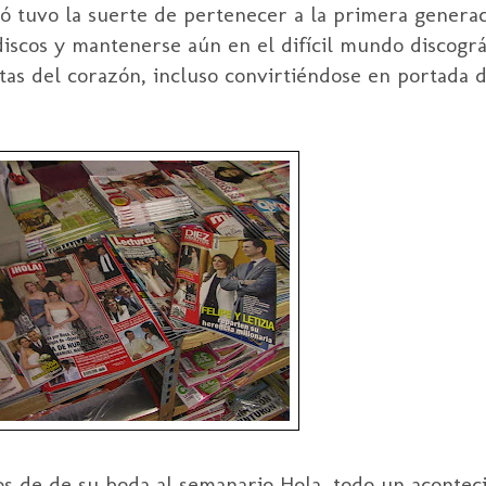
rgó tuvo la suerte de pertenecer a la primera genera
 discos y mantenerse aún en el difícil mundo discogr
stas del corazón, incluso convirtiéndose en portada 
os de de su boda al semanario Hola, todo un acontec