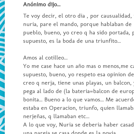
Anónimo dijo...
Te voy decir, el otro dia , por causualidad
nuria, pare el mando, porque hablaban de u
pueblo, bueno, yo creo q ha sido portada, p
supuesto, es la boda de una triunfito...
Amos al cotilleo...
Yo me case hace un año mas o menos,me cas
supuesto, bueno, yo respeto esa opinion de 
creo q nerja, tiene unas playas, un balcon,
pega al lado de (la bateria=balcon de europ
bonita... Bueno a lo que vamos... Me acuerdo
estaba en Operacion, triunfo, quien llamab
nerjeñas, q llamaban etc...
A lo que voy, Nuria se deberia haber casad
una pareja se casa donde es la novia....