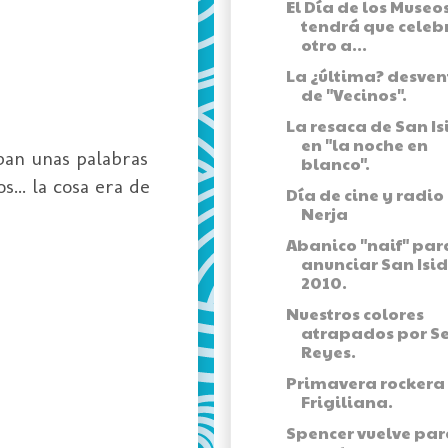
El Día de los Museos
tendrá que celeb
otro a...
La ¿última? desven
de "Vecinos".
La resaca de San Is
en "la noche en
ban unas palabras
blanco".
... la cosa era de
Día de cine y radio
Nerja
Abanico "naif" par
anunciar San Isi
2010.
Nuestros colores
atrapados por S
Reyes.
Primavera rockera
Frigiliana.
Spencer vuelve par