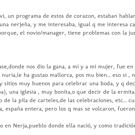
, vi, un programa de estos de corazon, estaban habl
na nerjeña, y me interesaba, igual q me interesa ca
orque, el novio/manager, tiene problemas con la just
e,donde nos dio la gana, a mi y a mi mujer, fue en 
nuria,le ha gustao mallorca, pos mu bien... eso si , 
 y sitios muy buenos para celebrar una boda, y q deci
a), una iglesia , muy bonita,o que decir de la ermita
 de la pila de carteles,de las celebraciones, etc... c
a, españa entera, pero los q mas se volcaron, fueron
o en Nerja,pueblo donde ella nació, y como tradición