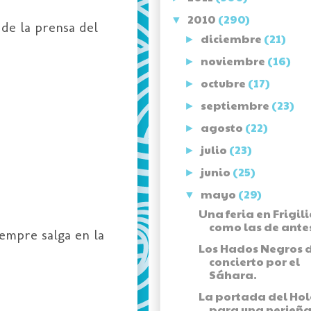
2010
(290)
▼
de la prensa del
diciembre
(21)
►
noviembre
(16)
►
octubre
(17)
►
septiembre
(23)
►
agosto
(22)
►
julio
(23)
►
junio
(25)
►
mayo
(29)
▼
Una feria en Frigil
como las de ante
iempre salga en la
Los Hados Negros 
concierto por el
Sáhara.
La portada del Ho
para una nerjeña