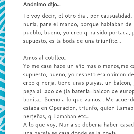
Anónimo dijo...
Te voy decir, el otro dia , por causualidad
nuria, pare el mando, porque hablaban de u
pueblo, bueno, yo creo q ha sido portada, p
supuesto, es la boda de una triunfito...
Amos al cotilleo...
Yo me case hace un año mas o menos,me cas
supuesto, bueno, yo respeto esa opinion de 
creo q nerja, tiene unas playas, un balcon,
pega al lado de (la bateria=balcon de europ
bonita... Bueno a lo que vamos... Me acuerdo
estaba en Operacion, triunfo, quien llamab
nerjeñas, q llamaban etc...
A lo que voy, Nuria se deberia haber casad
una pareja se casa donde es la novia....