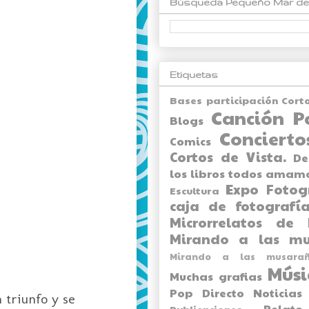
Búsqueda Pequeño Mar de
Etiquetas
Bases participación Cort
Canción P
Blogs
Concierto
Comics
Cortos de Vista.
De
los libros todos amam
Expo
Fotog
Escultura
caja de fotografía
Microrrelatos de 
Mirando a las mu
Mirando a las musarañ
Músi
Muchas grafias
Pop Directo
Noticias
 triunfo y se
Relato
Publicaciones