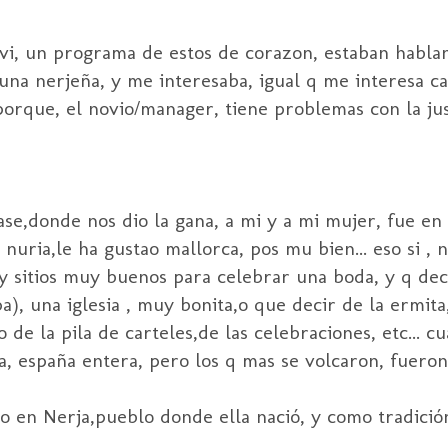
, vi, un programa de estos de corazon, estaban habl
na nerjeña, y me interesaba, igual q me interesa ca
orque, el novio/manager, tiene problemas con la just
e,donde nos dio la gana, a mi y a mi mujer, fue en 
nuria,le ha gustao mallorca, pos mu bien... eso si , 
 y sitios muy buenos para celebrar una boda, y q deci
a), una iglesia , muy bonita,o que decir de la ermita
 de la pila de carteles,de las celebraciones, etc... c
a, españa entera, pero los q mas se volcaron, fueron
o en Nerja,pueblo donde ella nació, y como tradición