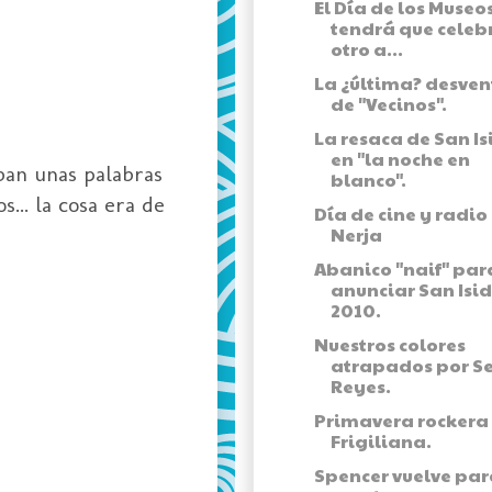
El Día de los Museos
tendrá que celeb
otro a...
La ¿última? desven
de "Vecinos".
La resaca de San Is
en "la noche en
ban unas palabras
blanco".
... la cosa era de
Día de cine y radio
Nerja
Abanico "naif" par
anunciar San Isi
2010.
Nuestros colores
atrapados por S
Reyes.
Primavera rockera
Frigiliana.
Spencer vuelve par