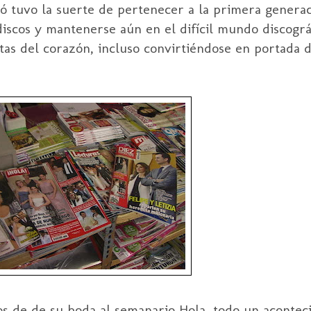
rgó tuvo la suerte de pertenecer a la primera genera
 discos y mantenerse aún en el difícil mundo discogr
stas del corazón, incluso convirtiéndose en portada 
os de de su boda al semanario Hola, todo un acontec