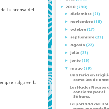
2010
(290)
▼
de la prensa del
diciembre
(21)
►
noviembre
(16)
►
octubre
(17)
►
septiembre
(23)
►
agosto
(22)
►
julio
(23)
►
junio
(25)
►
mayo
(29)
▼
Una feria en Frigil
como las de ante
iempre salga en la
Los Hados Negros 
concierto por el
Sáhara.
La portada del Ho
para una nerjeña