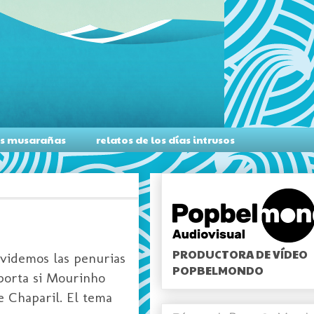
as musarañas
relatos de los días intrusos
PRODUCTORA DE VÍDEO
lvidemos las penurias
POPBELMONDO
mporta si Mourinho
le Chaparil. El tema