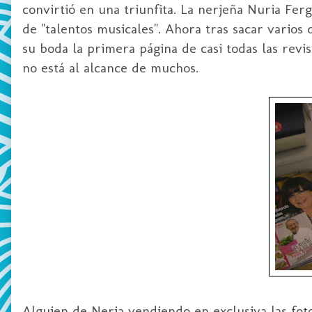
convirtió en una triunfita. La nerjeña Nuria Fe
de "talentos musicales". Ahora tras sacar varios
su boda la primera página de casi todas las revi
no está al alcance de muchos.
Alguien de Nerja vendiendo en exclusiva las fot