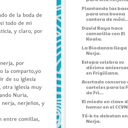
Plantando las bas
para una buena
ando de la boda de
cantera de músi..
si todo de mi
David Raya hace
icia, y claro, por
camarilla con El
Koala.
La Biodanza llega
Nerja.
Estopa celebra su
nerja, por
décimo aniversa
no la comparto,yo
en Frigiliana.
r de su iglesia
Acertado concurso 
, otra iglesia muy
carteles para la 
de Fri...
uando Nuria,
El miedo en clave 
 nerja, nerjeños, y
humor en el CCVN
Tó-k-te debutan en
 entre comillas,
Nerja.