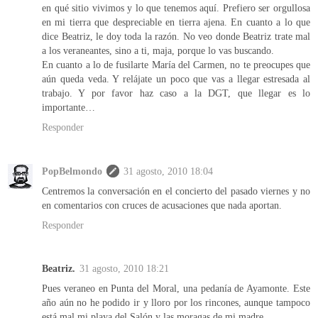
en qué sitio vivimos y lo que tenemos aquí. Prefiero ser orgullosa
en mi tierra que despreciable en tierra ajena. En cuanto a lo que
dice Beatriz, le doy toda la razón. No veo donde Beatriz trate mal
a los veraneantes, sino a ti, maja, porque lo vas buscando.
En cuanto a lo de fusilarte María del Carmen, no te preocupes que
aún queda veda. Y relájate un poco que vas a llegar estresada al
trabajo. Y por favor haz caso a la DGT, que llegar es lo
importante…
Responder
PopBelmondo
31 agosto, 2010 18:04
Centremos la conversación en el concierto del pasado viernes y no
en comentarios con cruces de acusaciones que nada aportan.
Responder
Beatriz.
31 agosto, 2010 18:21
Pues veraneo en Punta del Moral, una pedanía de Ayamonte. Este
año aún no he podido ir y lloro por los rincones, aunque tampoco
está mal mi playa del Salón y las moragas de mi madre.