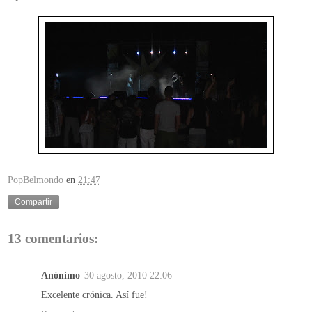
PopBelmondo
en
21:47
Compartir
13 comentarios:
Anónimo
30 agosto, 2010 22:06
Excelente crónica. Así fue!