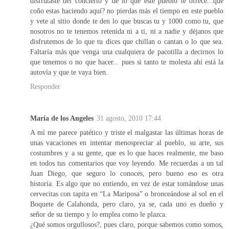
disfrutaste del concierto y de lo que este pueblo te ofrece...que
coño estas haciendo aquí? no pierdas más el tiempo en este pueblo
y vete al sitio donde te den lo que buscas tu y 1000 como tu, que
nosotros no te tenemos retenida ni a ti, ni a nadie y déjanos que
disfrutemos de lo que tu dices que chillan o cantan o lo que sea.
Faltaría más que venga una cualquiera de pacotilla a decirnos lo
que tenemos o no que hacer... pues si tanto te molesta ahí está la
autovía y que te vaya bien.
Responder
María de los Angeles
31 agosto, 2010 17:44
A mí me parece patético y triste el malgastar las últimas horas de
unas vacaciones en intentar menospreciar al pueblo, su arte, sus
costumbres y a su gente, que es lo que haces realmente, me baso
en todos tus comentarios que voy leyendo. Me recuerdas a un tal
Juan Diego, que seguro lo conoces, pero bueno eso es otra
historia. Es algo que no entiendo, en vez de estar tomándose unas
cervecitas con tapita en “La Mariposa” o bronceándose al sol en el
Boquete de Calahonda, pero claro, ya se, cada uno es dueño y
señor de su tiempo y lo emplea como le plazca.
¿Qué somos orgullosos?, pues claro, porque sabemos como somos,