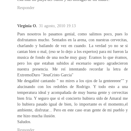
Responder
Virginia O.
31 agosto, 2010 19:13
Pues nosotros lo pasamos genial, como salimos poco, pues lo
disfrutamos mucho. Sentados en la arena, con nuestras cervecitas,
charlando y bailando de vez en cuando. La verdad yo no se si
cantan bien o mal, (eso se lo dejo a los expertos) para mi fueron la
musica de fondo de una noche muy guay. Eramos lo que éramos,
pero los que estaban subidos al escenario seguro agradecieron
nuestra presencia. Me reí intentando recordar la letra de
ExtremoDuro "JesuCristo Garcia"
Me desgañité cantando " no mires a los ojos de la genteeeeee"" y
alucinando con los redobles de Rodrigo. Y todo esto a una
temperatura ideal y acompañada de muy buena gente y cervecitas
bien fria. Y seguro que si el concierto hubiera sido de Amaral me
lo hubiera pasado igual de bien, lo importante es el momento,el
ambiente, disfrutar... Pero en este caso eran gente de mi pueblo y
me hizo mucha ilusión.
Saludos.
Responder