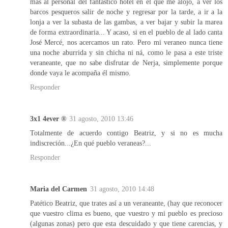
más al personal del fantástico hotel en el que me alojo, a ver los
barcos pesqueros salir de noche y regresar por la tarde, a ir a la
lonja a ver la subasta de las gambas, a ver bajar y subir la marea
de forma extraordinaria... Y acaso, si en el pueblo de al lado canta
José Mercé, nos acercamos un rato. Pero mi veraneo nunca tiene
una noche aburrida y sin chicha ni ná, como le pasa a este triste
veraneante, que no sabe disfrutar de Nerja, simplemente porque
donde vaya le acompaña él mismo.
Responder
3x1 4ever ®
31 agosto, 2010 13:46
Totalmente de acuerdo contigo Beatriz, y si no es mucha
indiscreción...¿En qué pueblo veraneas?...
Responder
Maria del Carmen
31 agosto, 2010 14:48
Patético Beatriz, que trates así a un veraneante, (hay que reconocer
que vuestro clima es bueno, que vuestro y mi pueblo es precioso
(algunas zonas) pero que esta descuidado y que tiene carencias, y