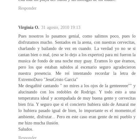
Responder
Virginia O.
31 agosto, 2010 19:13
Pues nosotros lo pasamos genial, como salimos poco, pues lo
disfrutamos mucho. Sentados en la arena, con nuestras cervecitas,
charlando y bailando de vez en cuando. La verdad yo no se si
cantan bien o mal, (eso se lo dejo a los expertos) para mi fueron la
musica de fondo de una noche muy guay. Eramos lo que éramos,
pero los que estaban subidos al escenario seguro agradecieron
nuestra presencia. Me reí intentando recordar la letra de
ExtremoDuro "JesuCristo Garcia"
Me desgañité cantando " no mires a los ojos de la genteeeeee"" y
alucinando con los redobles de Rodrigo. Y todo esto a una
temperatura ideal y acompañada de muy buena gente y cervecitas
bien fria. Y seguro que si el concierto hubiera sido de Amaral me
lo hubiera pasado igual de bien, lo importante es el momento,el
ambiente, disfrutar... Pero en este caso eran gente de mi pueblo y
me hizo mucha ilusión.
Saludos.
Responder