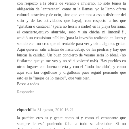
con respecto a la oferta de verano e invierno, no sólo teneis la
obligación de "entretener" como tu le llamas, yo le llamo oferta
cultural atractiva y de ocio, sino que venimos a eso a disfrutar del
sitio y de las actividades que haya), con respecto a los que
"gritaban ó cantaban" (para no herrir a nadie) en la playa burriana:
el concierto,estuvo aburrido, soso y sin chicha ni limoná!!!!,
acudió un escasisimo público (para la invesión realizada en luces y
sonido etc...no creo que ni rentable para ver y oir a algunos gritar.
Aqui quieren salir artistas de hasta debajo de las piedras y hay que
buscar la calidad. Un buen concierto de verano sería lo ideal. (no
fusilarme que ya me voy y no sé si volveré más). Hay pueblos en
otros lugares con buena oferta y con el "todo incluido", y como
aquí sois tan orgullosos y orgullosas pues seguid pensando que
esto es lo "mejor de lo mejor", que vais bien.
Besos a todos
Responder
elquechilla
31 agosto, 2010 16:21
la patética eres tu y gente como tú y como el veraneante que
siempre le está poniendo falta a todo su alrededor. Si no