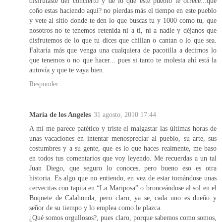
disfrutaste del concierto y de lo que este pueblo te ofrece...que
coño estas haciendo aquí? no pierdas más el tiempo en este pueblo
y vete al sitio donde te den lo que buscas tu y 1000 como tu, que
nosotros no te tenemos retenida ni a ti, ni a nadie y déjanos que
disfrutemos de lo que tu dices que chillan o cantan o lo que sea.
Faltaría más que venga una cualquiera de pacotilla a decirnos lo
que tenemos o no que hacer... pues si tanto te molesta ahí está la
autovía y que te vaya bien.
Responder
María de los Angeles
31 agosto, 2010 17:44
A mí me parece patético y triste el malgastar las últimas horas de
unas vacaciones en intentar menospreciar al pueblo, su arte, sus
costumbres y a su gente, que es lo que haces realmente, me baso
en todos tus comentarios que voy leyendo. Me recuerdas a un tal
Juan Diego, que seguro lo conoces, pero bueno eso es otra
historia. Es algo que no entiendo, en vez de estar tomándose unas
cervecitas con tapita en “La Mariposa” o bronceándose al sol en el
Boquete de Calahonda, pero claro, ya se, cada uno es dueño y
señor de su tiempo y lo emplea como le plazca.
¿Qué somos orgullosos?, pues claro, porque sabemos como somos,