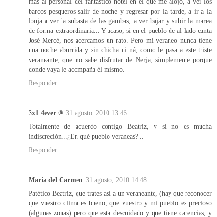
más al personal del fantástico hotel en el que me alojo, a ver los
barcos pesqueros salir de noche y regresar por la tarde, a ir a la
lonja a ver la subasta de las gambas, a ver bajar y subir la marea
de forma extraordinaria... Y acaso, si en el pueblo de al lado canta
José Mercé, nos acercamos un rato. Pero mi veraneo nunca tiene
una noche aburrida y sin chicha ni ná, como le pasa a este triste
veraneante, que no sabe disfrutar de Nerja, simplemente porque
donde vaya le acompaña él mismo.
Responder
3x1 4ever ®
31 agosto, 2010 13:46
Totalmente de acuerdo contigo Beatriz, y si no es mucha
indiscreción...¿En qué pueblo veraneas?...
Responder
Maria del Carmen
31 agosto, 2010 14:48
Patético Beatriz, que trates así a un veraneante, (hay que reconocer
que vuestro clima es bueno, que vuestro y mi pueblo es precioso
(algunas zonas) pero que esta descuidado y que tiene carencias, y