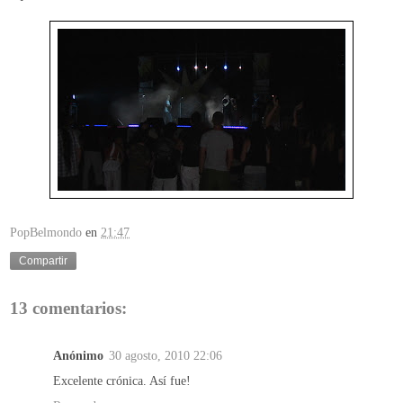
PopBelmondo
en
21:47
Compartir
13 comentarios:
Anónimo
30 agosto, 2010 22:06
Excelente crónica. Así fue!