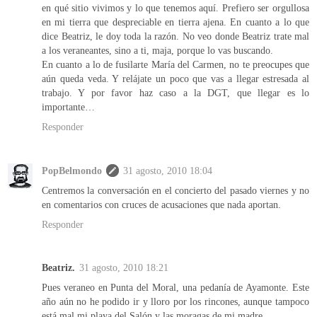
en qué sitio vivimos y lo que tenemos aquí. Prefiero ser orgullosa
en mi tierra que despreciable en tierra ajena. En cuanto a lo que
dice Beatriz, le doy toda la razón. No veo donde Beatriz trate mal
a los veraneantes, sino a ti, maja, porque lo vas buscando.
En cuanto a lo de fusilarte María del Carmen, no te preocupes que
aún queda veda. Y relájate un poco que vas a llegar estresada al
trabajo. Y por favor haz caso a la DGT, que llegar es lo
importante…
Responder
PopBelmondo
31 agosto, 2010 18:04
Centremos la conversación en el concierto del pasado viernes y no
en comentarios con cruces de acusaciones que nada aportan.
Responder
Beatriz.
31 agosto, 2010 18:21
Pues veraneo en Punta del Moral, una pedanía de Ayamonte. Este
año aún no he podido ir y lloro por los rincones, aunque tampoco
está mal mi playa del Salón y las moragas de mi madre.