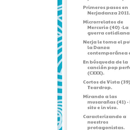
Primeros pasos en
Nerjadanza 2011
Microrrelatos de
Mercurio (40) -La
guerra cotidiana
Nerja le toma el pu
la Danza
contemporánea c
En búsqueda de la
canción pop perf
(CXXX).
Cortos de Vista (39)
Teardrop.
Mirando a las
musarañas (41) - 
situ e in visu.
Caracterizando a
nuestros
protagonistas.