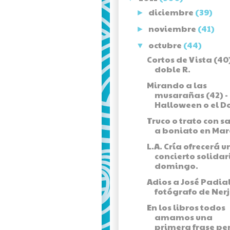
diciembre
(39)
►
noviembre
(41)
►
octubre
(44)
▼
Cortos de Vista (40)
doble R.
Mirando a las
musarañas (42) -
Halloween o el Do
Truco o trato con s
a boniato en Mar
L.A. Cría ofrecerá u
concierto solidar
domingo.
Adios a José Padial
fotógrafo de Nerj
En los libros todos
amamos una
primera frase per