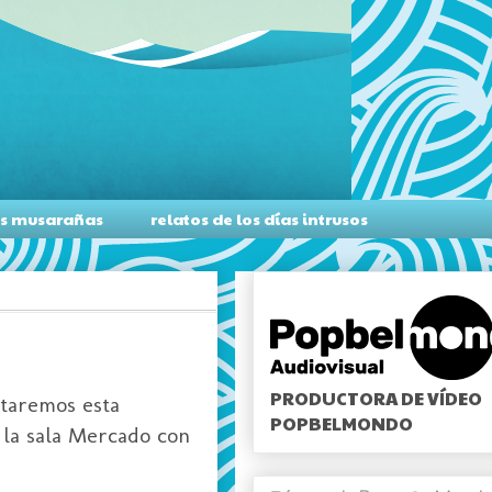
as musarañas
relatos de los días intrusos
PRODUCTORA DE VÍDEO
taremos esta
POPBELMONDO
 la sala Mercado con