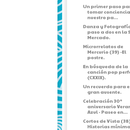
Un primer paso pa
tomar conciencia
nuestro pa...
Danza y Fotografí
paso a dos en la 
Mercado.
Microrrelatos de
Mercurio (39) -El
postre.
En búsqueda de la
canción pop perf
(CXXIX).
Un recuerdo para e
gran ausente.
Celebración 30º
aniversario Vera
Azul - Paseo en...
Cortos de Vista (38)
Historias mínima