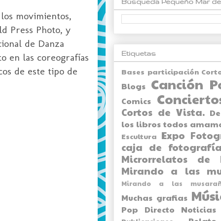
Búsqueda Pequeño Mar de
n los movimientos,
ld Press Photo, y
cional de Danza
Etiquetas
to en las coreografías
cos de este tipo de
Bases participación Cort
Canción P
Blogs
Concierto
Comics
Cortos de Vista.
De
los libros todos amam
Expo
Fotog
Escultura
caja de fotografía
Microrrelatos de 
Mirando a las mu
Mirando a las musarañ
Músi
Muchas grafias
Pop Directo
Noticias
Relato
Publicaciones