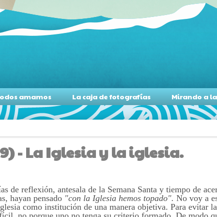
s todos amamos
La caja de fotografías
Mirando a l
 - La Iglesia y la iglesia.
s de reflexión, antesala de la Semana Santa y tiempo de acerc
ñas, hayan pensado
"con la
Iglesia hemos topado".
N
o voy a es
glesia como institución de una manera objetiva. Para evitar la
fícil, no porque uno no tenga su criterio formado. De modo qu