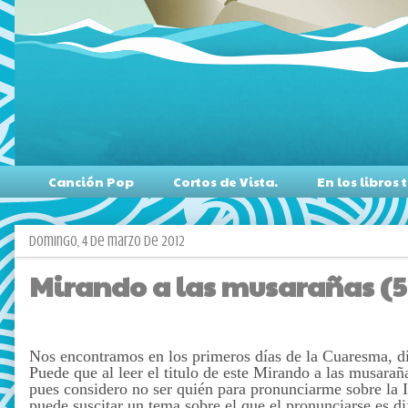
Canción Pop
Cortos de Vista.
En los libro
domingo, 4 de marzo de 2012
Mirando a las musarañas (59)
Nos encontramos en los primeros días de la Cuaresma, día
Puede que al leer el titulo de este Mirando a las musara
pues considero no ser quién para pronunciarme sobre la I
puede suscitar un tema sobre el que el pronunciarse es di