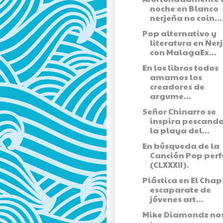
noche en Blanco
nerjeña no coin...
Pop alternativo y
literatura en Ner
con MalagaEx...
En los libros todos
amamos los
creadores de
argume...
Señor Chinarro se
inspira pescando
la playa del...
En búsqueda de la
Canción Pop perf
(CLXXXII).
Plástica en El Chap
escaparate de
jóvenes art...
Mike Diamondz no