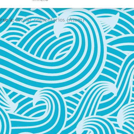
irse a:
Enviar comentarios (Atom)