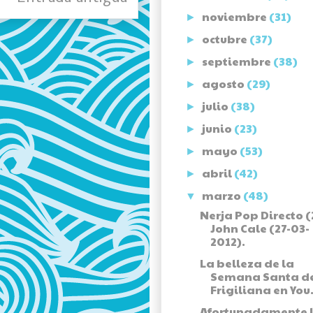
noviembre
(31)
►
octubre
(37)
►
septiembre
(38)
►
agosto
(29)
►
julio
(38)
►
junio
(23)
►
mayo
(53)
►
abril
(42)
►
marzo
(48)
▼
Nerja Pop Directo (2
John Cale (27-03-
2012).
La belleza de la
Semana Santa d
Frigiliana en You.
Afortunadamente 