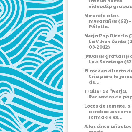
trae un nuevo
videoclip grabado
Mirando a las
musarañas (62) -
Pálpito.
Nerja Pop Directo (
La Vihen Zanta (
03-2012)
¡Muchas grafias! p
Luis Santiago (53
El rock en directo de
Cría para la jor
de...
Trailer de "Nerja,
Recuerdos de pap
Locos de remate, o 
acrobacias como
forma de ex...
A los cinco años to
muda.