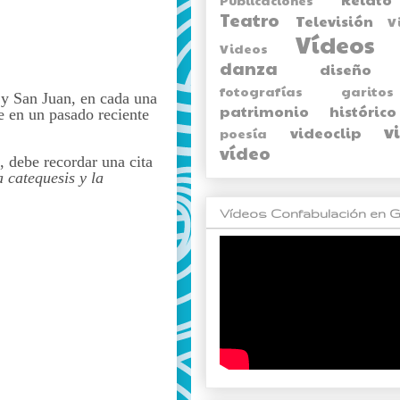
Teatro
Televisión
V
Vídeos
Videos
danza
diseño
fotografías
garitos
 y San Juan, en cada una
patrimonio histórico
e en un pasado reciente
v
videoclip
poesía
vídeo
, debe recordar una cita
a catequesis y la
Vídeos Confabulación en G