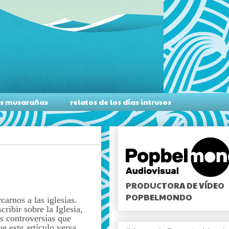
as musarañas
relatos de los días intrusos
PRODUCTORA DE VÍDEO
POPBELMONDO
arnos a las iglesias.
cribir sobre la Iglesia,
s controversias que
e este artículo versa