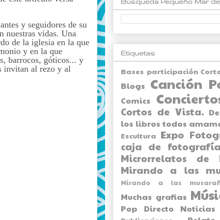
Búsqueda Pequeño Mar de
cantes y seguidores de su
n nuestras vidas. Una
o de la iglesia en la que
monio y en la que
Etiquetas
, barrocos, góticos... y
invitan al rezo y al
Bases participación Cort
Canción P
Blogs
Concierto
Comics
Cortos de Vista.
De
los libros todos amam
Expo
Fotog
Escultura
caja de fotografía
Microrrelatos de 
Mirando a las mu
Mirando a las musarañ
Músi
Muchas grafias
Pop Directo
Noticias
Relato
Publicaciones