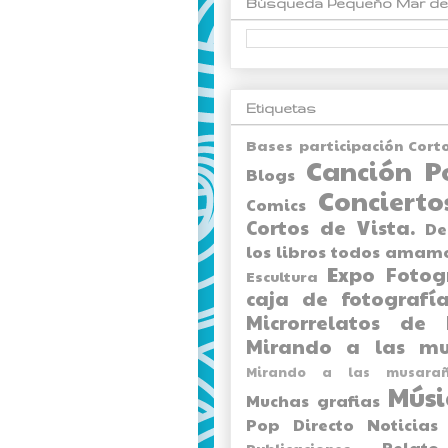
Búsqueda Pequeño Mar de
Etiquetas
Bases participación Cort
Canción P
Blogs
Concierto
Comics
Cortos de Vista.
De
los libros todos amam
Expo
Fotog
Escultura
caja de fotografía
Microrrelatos de 
Mirando a las mu
Mirando a las musarañ
Músi
Muchas grafias
Pop Directo
Noticias
Relato
Publicaciones