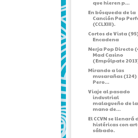
que hieren p...
En búsqueda de la
Canción Pop Perf
(CCLXIII).
Cortos de Vista (95)
Encadena
Nerja Pop Directo (4
Mad Casino
(Empúlpate 2013
Mirando a las
musarañas (124) 
Pero...
Viaje al pasado
industrial
malagueño de la
mano de...
El CCVN se llenará 
histéricas con art
sábado.