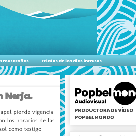
as musarañas
relatos de los días intrusos
n Nerja.
PRODUCTORA DE VÍDEO
papel pierde vigencia
POPBELMONDO
on los horarios de las
sol como testigo