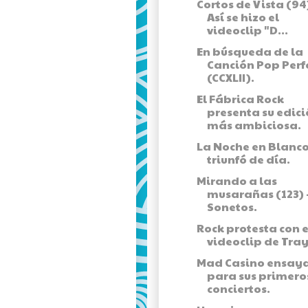
Cortos de Vista (94)
Así se hizo el
videoclip "D...
En búsqueda de la
Canción Pop Perf
(CCXLII).
El Fábrica Rock
presenta su edic
más ambiciosa.
La Noche en Blanc
triunfó de día.
Mirando a las
musarañas (123) 
Sonetos.
Rock protesta con e
videoclip de Tra
Mad Casino ensay
para sus primero
conciertos.