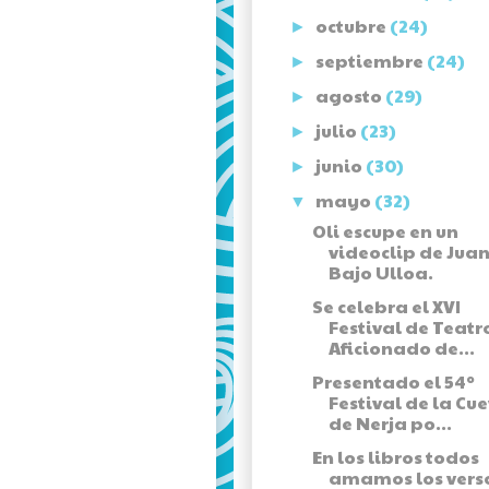
octubre
(24)
►
septiembre
(24)
►
agosto
(29)
►
julio
(23)
►
junio
(30)
►
mayo
(32)
▼
Oli escupe en un
videoclip de Ju
Bajo Ulloa.
Se celebra el XVI
Festival de Teatr
Aficionado de...
Presentado el 54º
Festival de la Cu
de Nerja po...
En los libros todos
amamos los vers