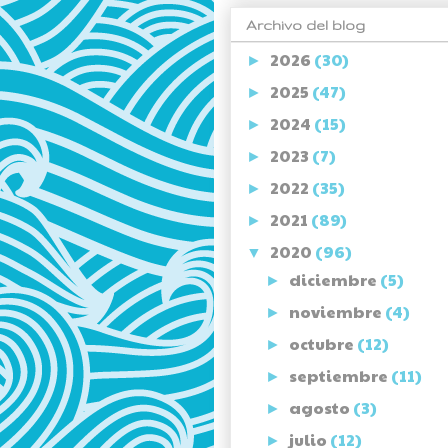
Archivo del blog
2026
(30)
►
2025
(47)
►
2024
(15)
►
2023
(7)
►
2022
(35)
►
2021
(89)
►
2020
(96)
▼
diciembre
(5)
►
noviembre
(4)
►
octubre
(12)
►
septiembre
(11)
►
agosto
(3)
►
julio
(12)
►