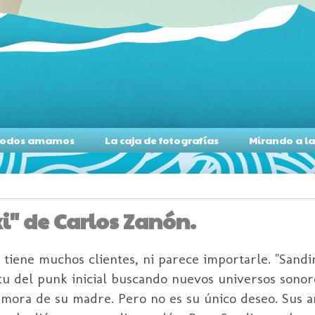
s todos amamos
La caja de fotografías
Mirando a l
xi" de Carlos Zanón.
tiene muchos clientes, ni parece importarle. "Sandin
tu del punk inicial buscando nuevos universos sonor
namora de su madre. Pero no es su único deseo. Sus a