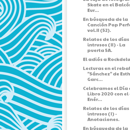
Skate en el Balcó
Eur...
En búsqueda de la
Canción Pop Perf
vol.II (52).
Relatos de los días
intrusos (II) - La
puerta 5A.
El adiós a Rockdelu
Lecturas en el rebal
"Sánchez" de Est
Garc...
Celebramos el Día 
Libro 2020 con el 
Enér...
Relatos de los días
intrusos (I) -
Anotaciones.
En búsqueda de la