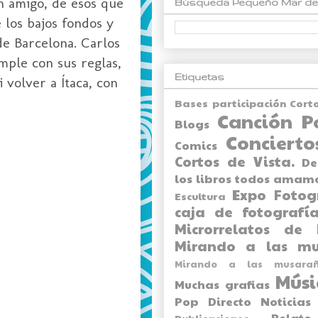
n amigo, de esos que
Búsqueda Pequeño Mar de
 los bajos fondos y
de Barcelona. Carlos
mple con sus reglas,
Etiquetas
 volver a Ítaca, con
Bases participación Cort
Canción P
Blogs
Concierto
Comics
Cortos de Vista.
De
los libros todos amam
Expo
Fotog
Escultura
caja de fotografía
Microrrelatos de 
Mirando a las mu
Mirando a las musarañ
Músi
Muchas grafias
Pop Directo
Noticias
Relato
Publicaciones