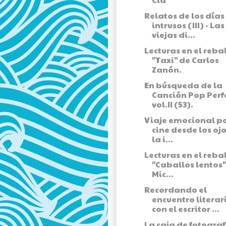
Relatos de los días
intrusos (III) - Las
viejas di...
Lecturas en el rebal
"Taxi" de Carlos
Zanón.
En búsqueda de la
Canción Pop Perf
vol.II (53).
Viaje emocional po
cine desde los oj
la i...
Lecturas en el rebal
"Caballos lentos"
Mic...
Recordando el
encuentro literar
con el escritor ...
La caja de fotograf