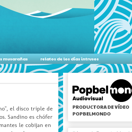
as musarañas
relatos de los días intrusos
PRODUCTORA DE VÍDEO
o", el disco triple de
POPBELMONDO
os. Sandino es chófer
mantes le cobijan en