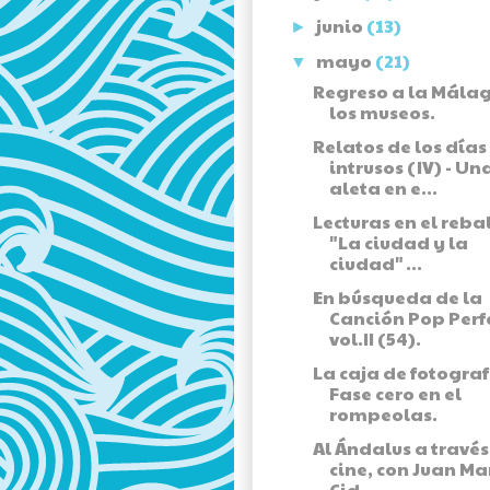
junio
(13)
►
mayo
(21)
▼
Regreso a la Mála
los museos.
Relatos de los días
intrusos (IV) - Un
aleta en e...
Lecturas en el rebal
"La ciudad y la
ciudad" ...
En búsqueda de la
Canción Pop Perf
vol.II (54).
La caja de fotograf
Fase cero en el
rompeolas.
Al Ándalus a través
cine, con Juan M
Cid