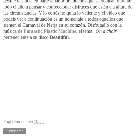
desfile deslucía en parte la labor de muchos que se dedican durante
todo el año a pensar y confeccionar disfraces que estén a a altura de
las circunstancias. Y lo cortés no quita lo valiente y el vídeo que
podéis ver a continuación es un homenaje a todos aquellos que
sienten el Carnaval de Nerja en su corazón. Disfrutadlo con la
música de
Fantastic Plastic Machine
, el tema "
On a chair
"
perteneciente a su disco
Beautiful
.
PopBelmondo
en
18:32
Compartir