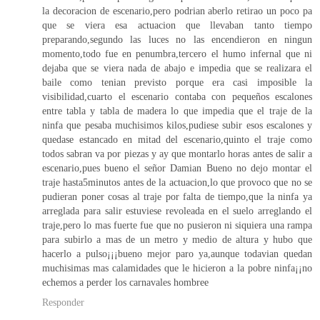
la decoracion de escenario,pero podrian aberlo retirao un poco pa
que se viera esa actuacion que llevaban tanto tiempo
preparando,segundo las luces no las encendieron en ningun
momento,todo fue en penumbra,tercero el humo infernal que ni
dejaba que se viera nada de abajo e impedia que se realizara el
baile como tenian previsto porque era casi imposible la
visibilidad,cuarto el escenario contaba con pequeños escalones
entre tabla y tabla de madera lo que impedia que el traje de la
ninfa que pesaba muchisimos kilos,pudiese subir esos escalones y
quedase estancado en mitad del escenario,quinto el traje como
todos sabran va por piezas y ay que montarlo horas antes de salir a
escenario,pues bueno el señor Damian Bueno no dejo montar el
traje hasta5minutos antes de la actuacion,lo que provoco que no se
pudieran poner cosas al traje por falta de tiempo,que la ninfa ya
arreglada para salir estuviese revoleada en el suelo arreglando el
traje,pero lo mas fuerte fue que no pusieron ni siquiera una rampa
para subirlo a mas de un metro y medio de altura y hubo que
hacerlo a pulso¡¡¡bueno mejor paro ya,aunque todavian quedan
muchisimas mas calamidades que le hicieron a la pobre ninfa¡¡no
echemos a perder los carnavales hombree
Responder