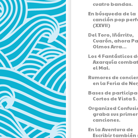
cuatro bandas.
En búsqueda de la
canción pop perf
(XXVII)
Del Toro, Iñárritu,
Cuarón, ahora P
Olmos Arra...
Los 4 Fantásticos d
Axarquía comba
el Mal.
Rumores de concier
en la Feria de Ne
Bases de participa
Cortos de Vista 5.
Organized Confusi
graba sus prime
canciones.
En la Aventura de
Escribir también 