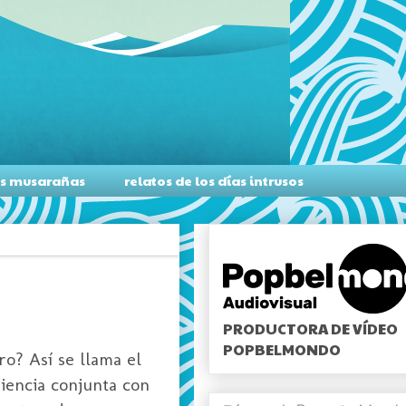
as musarañas
relatos de los días intrusos
PRODUCTORA DE VÍDEO
POPBELMONDO
o? Así se llama el
iencia conjunta con