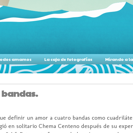
s todos amamos
La caja de fotografías
Mirando a l
o bandas.
e definir un amor a cuatro bandas como cuadriláter
gió en solitario Chema Centeno después de su exper