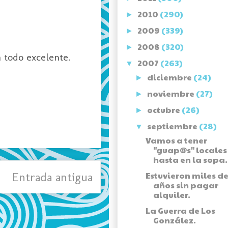
2010
(290)
►
2009
(339)
►
2008
(320)
►
 todo excelente.
2007
(263)
▼
diciembre
(24)
►
noviembre
(27)
►
octubre
(26)
►
septiembre
(28)
▼
Vamos a tener
"guap@s" locales
hasta en la sopa.
Entrada antigua
Estuvieron miles d
años sin pagar
alquiler.
La Guerra de Los
González.