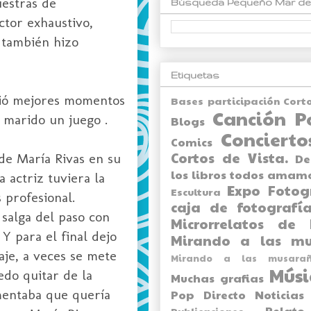
uestras de
Búsqueda Pequeño Mar de
ctor exhaustivo,
 también hizo
Etiquetas
ivió mejores momentos
Bases participación Cort
Canción P
 marido un juego .
Blogs
Concierto
Comics
Cortos de Vista.
de María Rivas en su
De
los libros todos amam
 actriz tuviera la
Expo
Fotog
Escultura
 profesional.
caja de fotografía
salga del paso con
Microrrelatos de 
Y para el final dejo
Mirando a las mu
aje, a veces se mete
Mirando a las musarañ
Músi
do quitar de la
Muchas grafias
mentaba que quería
Pop Directo
Noticias
Relato
Publicaciones