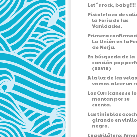
Let´s rock, baby!!!!
Pistoletazo de sal
la Feria de las
Vanidades.
Primera confirmac
La Unión en la Fe
de Nerja.
En búsqueda de la
canción pop perf
(XXVIII)
A la luz de las velas
vamos a leer un r
Los Curricanes se lo
montan por su
cuenta.
Las tinieblas acec
girando en vinilo
negro.
Cuadrilátero: Amor