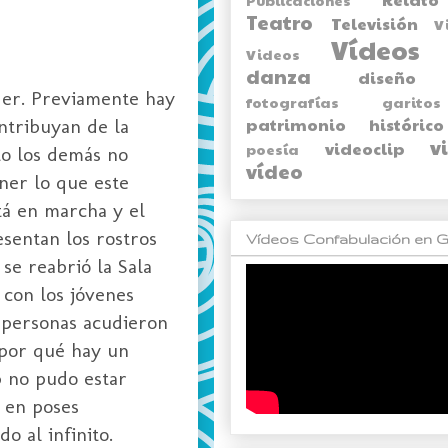
Teatro
Televisión
V
Vídeos
Videos
danza
diseño
nder. Previamente hay
fotografías
garitos
patrimonio histórico
ontribuyan de la
v
videoclip
poesía
to los demás no
vídeo
ner lo que este
tá en marcha y el
sentan los rostros
Vídeos Confabulación en G
se reabrió la Sala
 con los jóvenes
personas acudieron
¿por qué hay un
p no pudo estar
s en poses
o al infinito.