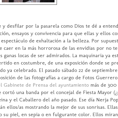
e y desfilar por la pasarela como Dios te dé a ente
ción, ensayos y convivencia para que ellas
y ellos c
espectáculo de exhaltación a la belleza. Por supues
caer en la más horrorosa de las envidias por no te
s ganas locas de ser admirados. La maquinaria ya es
rtido en costumbre, de una exposición donde se pre
sido ya celebrado. El pasado sábado 22 de septiembre 
sición de las fotografías a cargo de Fotos Guerrero
el Gabinete de Prensa del ayuntamiento
más de 300 
se cortó una banda por el concejal de Fiesta Mayor (
Reina y el Caballero del año pasado. Ese día Nerja Po
tán ellos/as mostrando la mejor de sus sonrisas. Ella
 su piel, en sepia o en fulgurante color. Ellos mirand