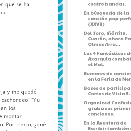
cuatro bandas.
er que se ha
na.
En búsqueda de la
canción pop perf
(XXVII)
Del Toro, Iñárritu,
Cuarón, ahora P
Olmos Arra...
Los 4 Fantásticos d
Axarquía comba
el Mal.
Rumores de concier
en la Feria de Ne
Bases de participa
erja y me quedé
Cortos de Vista 5.
o cachondeo" "Yu
Organized Confusi
 en los
graba sus prime
canciones.
le montar
En la Aventura de
o. Por cierto, ¿qué
Escribir también 