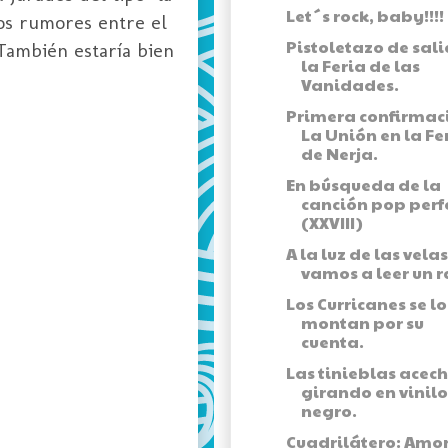
Let´s rock, baby!!!!
os rumores entre el
Pistoletazo de sal
También estaría bien
la Feria de las
Vanidades.
Primera confirmac
La Unión en la Fe
de Nerja.
En búsqueda de la
canción pop perf
(XXVIII)
A la luz de las velas
vamos a leer un r
Los Curricanes se lo
montan por su
cuenta.
Las tinieblas acec
girando en vinilo
negro.
Cuadrilátero: Amor