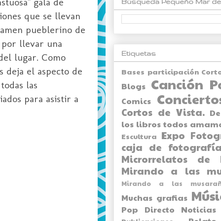
astuosa" gala de
Búsqueda Pequeño Mar de
ciones que se llevan
rtamen pueblerino de
 por llevar una
Etiquetas
 del lugar. Como
s deja el aspecto de
Bases participación Cort
Canción P
todas las
Blogs
Concierto
ados para asistir a
Comics
Cortos de Vista.
De
los libros todos amam
Expo
Fotog
Escultura
caja de fotografía
Microrrelatos de 
Mirando a las mu
Mirando a las musarañ
Músi
Muchas grafias
Pop Directo
Noticias
Relato
Publicaciones