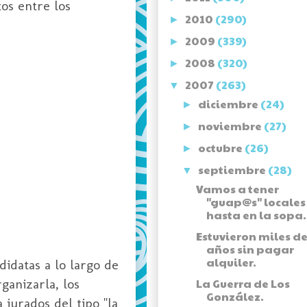
os entre los
2010
(290)
►
2009
(339)
►
2008
(320)
►
2007
(263)
▼
diciembre
(24)
►
noviembre
(27)
►
octubre
(26)
►
septiembre
(28)
▼
Vamos a tener
"guap@s" locales
hasta en la sopa.
Estuvieron miles d
años sin pagar
alquiler.
didatas a lo largo de
ganizarla, los
La Guerra de Los
González.
 jurados del tipo "la