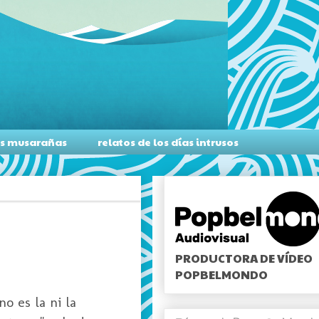
as musarañas
relatos de los días intrusos
PRODUCTORA DE VÍDEO
POPBELMONDO
o es la ni la