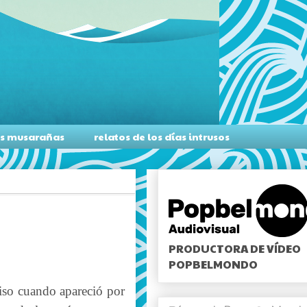
as musarañas
relatos de los días intrusos
PRODUCTORA DE VÍDEO
POPBELMONDO
iso cuando apareció por