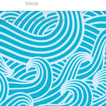
Inicio
irse a:
Enviar comentarios (Atom)