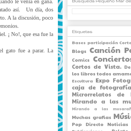
cuando le venía en gana.
Búsqueda Pequeño Mar de
tado así.
Un día, dos
to. A la discusión, poco
emonios.
Etiquetas
iel. ¡ No!, que esa fue la
Bases participación Cort
Canción P
l gato fue a parar. La
Blogs
Concierto
Comics
Cortos de Vista.
De
los libros todos amam
Expo
Fotog
Escultura
caja de fotografía
Microrrelatos de 
Mirando a las mu
Mirando a las musarañ
Músi
Muchas grafias
Pop Directo
Noticias
Relato
Publicaciones