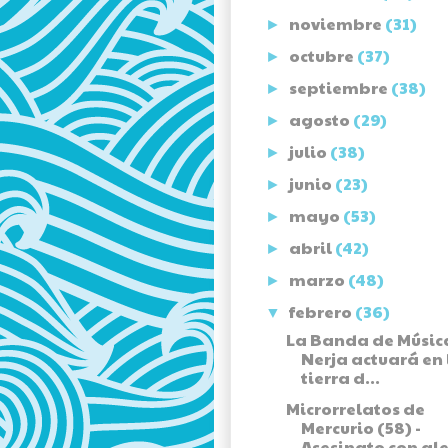
noviembre
(31)
►
octubre
(37)
►
septiembre
(38)
►
agosto
(29)
►
julio
(38)
►
junio
(23)
►
mayo
(53)
►
abril
(42)
►
marzo
(48)
►
febrero
(36)
▼
La Banda de Músic
Nerja actuará en 
tierra d...
Microrrelatos de
Mercurio (58) -
Asesinato con ale.