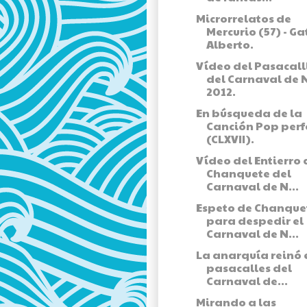
Microrrelatos de
Mercurio (57) - Ga
Alberto.
Vídeo del Pasacall
del Carnaval de 
2012.
En búsqueda de la
Canción Pop perf
(CLXVII).
Vídeo del Entierro 
Chanquete del
Carnaval de N...
Espeto de Chanque
para despedir el
Carnaval de N...
La anarquía reinó 
pasacalles del
Carnaval de...
Mirando a las