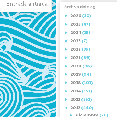
Entrada antigua
Archivo del blog
2026
(30)
►
2025
(47)
►
2024
(15)
►
2023
(7)
►
2022
(35)
►
2021
(89)
►
2020
(96)
►
2019
(94)
►
2018
(101)
►
2014
(151)
►
2013
(351)
►
2012
(440)
▼
diciembre
(26)
►