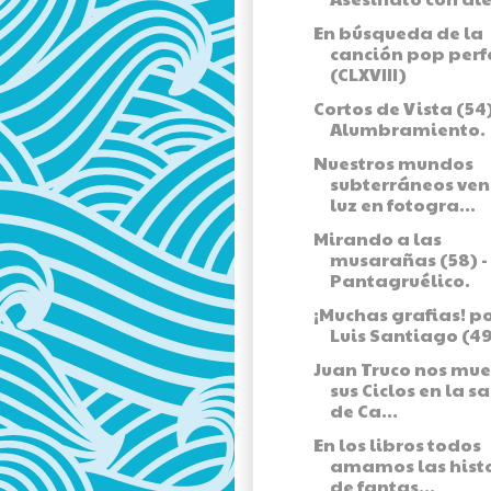
En búsqueda de la
canción pop perf
(CLXVIII)
Cortos de Vista (54)
Alumbramiento.
Nuestros mundos
subterráneos ven
luz en fotogra...
Mirando a las
musarañas (58) -
Pantagruélico.
¡Muchas grafias! p
Luis Santiago (49
Juan Truco nos mue
sus Ciclos en la s
de Ca...
En los libros todos
amamos las hist
de fantas...