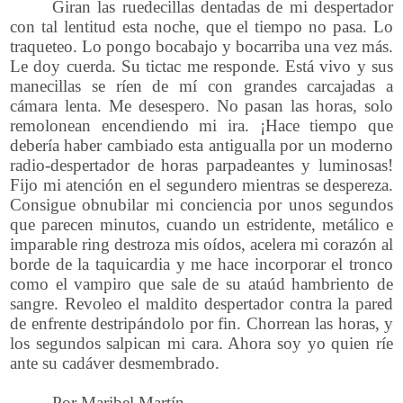
Giran las ruedecillas dentadas de mi despertador
con tal lentitud esta noche, que el tiempo no pasa. Lo
traqueteo. Lo pongo bocabajo y bocarriba una vez más.
Le doy cuerda. Su tictac me responde. Está vivo y sus
manecillas se ríen de mí con grandes carcajadas a
cámara lenta. Me desespero. No pasan las horas, solo
remolonean encendiendo mi ira. ¡Hace tiempo que
debería haber cambiado esta antigualla por un moderno
radio-despertador de horas parpadeantes y luminosas!
Fijo mi atención en el segundero mientras se despereza.
Consigue obnubilar mi conciencia por unos segundos
que parecen minutos, cuando un estridente, metálico e
imparable ring destroza mis oídos, acelera mi corazón al
borde de la taquicardia y me hace incorporar el tronco
como el vampiro que sale de su ataúd hambriento de
sangre. Revoleo el maldito despertador contra la pared
de enfrente destripándolo por fin. Chorrean las horas, y
los segundos salpican mi cara. Ahora soy yo quien ríe
ante su cadáver desmembrado.
Por Maribel Martín