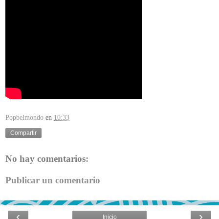
Popbelmondo
en
10:33
Compartir
No hay comentarios:
Publicar un comentario
‹
›
Inicio