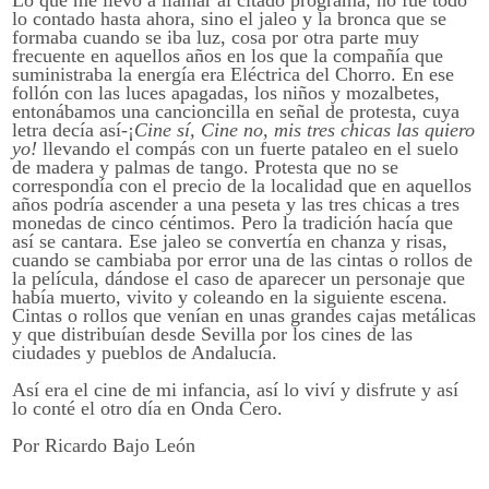
lo contado hasta ahora, sino el jaleo y la bronca que se
formaba cuando se iba luz, cosa por otra parte muy
frecuente en aquellos años en los que la compañía que
suministraba la energía era Eléctrica del Chorro. En ese
follón con las luces apagadas, los niños y mozalbetes,
entonábamos una cancioncilla en señal de protesta, cuya
letra decía así-¡
Cine sí, Cine no, mis tres chicas las quiero
yo!
llevando el compás con un fuerte pataleo en el suelo
de madera y palmas de tango. Protesta que no se
correspondía con el precio de la localidad que en aquellos
años podría ascender a una peseta y las tres chicas a tres
monedas de cinco céntimos. Pero la tradición hacía que
así se cantara. Ese jaleo se convertía en chanza y risas,
cuando se cambiaba por error una de las cintas o rollos de
la película, dándose el caso de aparecer un personaje que
había muerto, vivito y coleando en la siguiente escena.
Cintas o rollos que venían en unas grandes cajas metálicas
y que distribuían desde Sevilla por los cines de las
ciudades y pueblos de Andalucía.
Así era el cine de mi infancia, así lo viví y disfrute y así
lo conté el otro día en Onda Cero.
Por Ricardo Bajo León