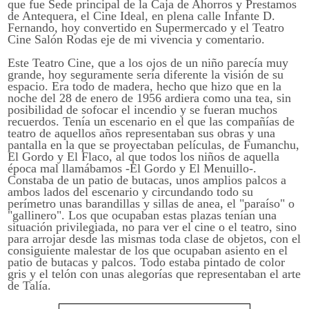
que fue Sede principal de la Caja de Ahorros y Prestamos
de Antequera, el Cine Ideal, en plena calle Infante D.
Fernando, hoy convertido en Supermercado y el Teatro
Cine Salón Rodas eje de mi vivencia y comentario.
Este Teatro Cine, que a los ojos de un niño parecía muy
grande, hoy seguramente sería diferente la visión de su
espacio. Era todo de madera, hecho que hizo que en la
noche del 28 de enero de 1956 ardiera como una tea, sin
posibilidad de sofocar el incendio y se fueran muchos
recuerdos. Tenía un escenario en el que las compañías de
teatro de aquellos años representaban sus obras y una
pantalla en la que se proyectaban películas, de Fumanchu,
El Gordo y El Flaco, al que todos los niños de aquella
época mal llamábamos -El Gordo y El Menuillo-.
Constaba de un patio de butacas, unos amplios palcos a
ambos lados del escenario y circundando todo su
perímetro unas barandillas y sillas de anea, el "paraíso" o
"gallinero". Los que ocupaban estas plazas tenían una
situación privilegiada, no para ver el cine o el teatro, sino
para arrojar desde las mismas toda clase de objetos, con el
consiguiente malestar de los que ocupaban asiento en el
patio de butacas y palcos. Todo estaba pintado de color
gris y el telón con unas alegorías que representaban el arte
de Talía.