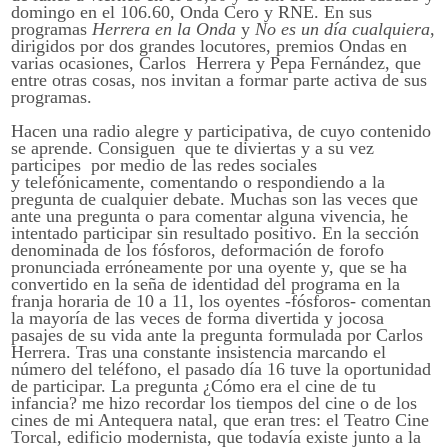
domingo en el 106.60, Onda Cero y RNE. En sus
programas
Herrera en la Onda
y
No es un día cualquiera
,
dirigidos por dos grandes locutores, premios Ondas en
varias ocasiones, Carlos Herrera y Pepa Fernández, que
entre otras cosas, nos invitan a formar parte activa de sus
programas.
Hacen una radio alegre y participativa, de cuyo contenido
se aprende. Consiguen que te diviertas y a su vez
participes por medio de las redes sociales
y telefónicamente, comentando o respondiendo a la
pregunta de cualquier debate. Muchas son las veces que
ante una pregunta o para comentar alguna vivencia, he
intentado participar sin resultado positivo. En la sección
denominada de los fósforos, deformación de forofo
pronunciada erróneamente por una oyente y, que se ha
convertido en la seña de identidad del programa en la
franja horaria de 10 a 11, los oyentes -fósforos- comentan
la mayoría de las veces de forma divertida y jocosa
pasajes de su vida ante la pregunta formulada por Carlos
Herrera. Tras una constante insistencia marcando el
número del teléfono, el pasado día 16 tuve la oportunidad
de participar. La pregunta ¿Cómo era el cine de tu
infancia? me hizo recordar los tiempos del cine o de los
cines de mi Antequera natal, que eran tres: el Teatro Cine
Torcal, edificio modernista, que todavía existe junto a la