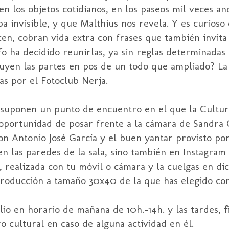
 los objetos cotidianos, en los paseos mil veces and
pa invisible, y que Malthius nos revela. Y es curioso
ecen, cobran vida extra con frases que también invita 
fo ha decidido reunirlas, ya sin reglas determinadas 
uyen las partes en pos de un todo que ampliado? La
as por el Fotoclub Nerja.
s suponen un punto de encuentro en el que la Cultu
oportunidad de posar frente a la cámara de Sandra 
con Antonio José García y el buen yantar provisto p
en las paredes de la sala, sino también en Instagram 
, realizada con tu móvil o cámara y la cuelgas en di
producción a tamaño 30x40 de la que has elegido com
ulio en horario de mañana de 10h.-14h. y las tardes, 
ro cultural en caso de alguna actividad en él.