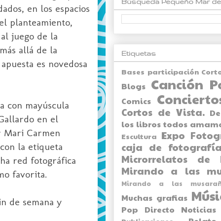
Búsqueda Pequeño Mar de
ados, en los espacios
 el planteamiento,
al juego de la
más allá de la
Etiquetas
 apuesta es novedosa
Bases participación Cort
Canción P
Blogs
Concierto
Comics
ra con mayúscula
Cortos de Vista.
De
Gallardo en el
los libros todos amam
or Mari Carmen
Expo
Fotog
Escultura
con la etiqueta
caja de fotografía
Microrrelatos de 
cha red fotográfica
Mirando a las mu
o favorita.
Mirando a las musarañ
Músi
Muchas grafias
fin de semana y
Pop Directo
Noticias
Relato
Publicaciones