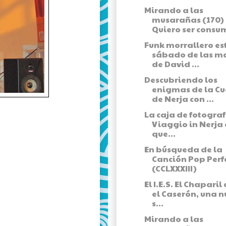
Mirando a las
musarañas (170) 
Quiero ser consum
Funk morrallero es
sábado de las m
de David ...
Descubriendo los
enigmas de la C
de Nerja con ...
La caja de fotograf
Viaggio in Nerja 
que...
En búsqueda de la
Canción Pop Perf
(CCLXXXIII)
El I.E.S. El Chaparil
el Caserón, una 
s...
Mirando a las