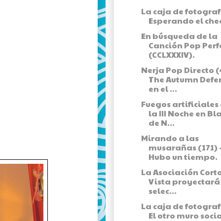
La caja de fotograf
Esperando el che
En búsqueda de la
Canción Pop Perf
(CCLXXXIV).
Nerja Pop Directo (
The Autumn Defe
en el ...
Fuegos artificiales
la III Noche en Bl
de N...
Mirando a las
musarañas (171) 
Hubo un tiempo.
La Asociación Cort
Vista proyectará
selec...
La caja de fotograf
El otro muro socia