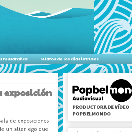
as musarañas
relatos de los días intrusos
a exposición
PRODUCTORA DE VÍDEO
POPBELMONDO
sala de exposiciones
de un alter ego que