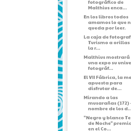
fotográfico de
Malthius enca...
En los libros todos
amamos lo que n
queda por leer.
La caja de fotograf
Turismo a orillas
la r...
Malthius mostrará
una expo su univ
fotográf...
El VII Fábrica, la m
apuesta para
disfrutar de...
Mirando a las
musarañas (172) 
nombre de los d..
"Negro y blanco Te
de Noche" premi
en el Co...