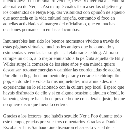
intenciones: "Una mirada irreverente, fresca y divertida a la cultura
alternativa de Nerja". Así marqué cuáles iban a ser los objetivos y
los contenidos de Nerja Pop, dar visibilidad con opinión de aquello
que acontecía en la vida cultural nerjeña, centrando el foco en
aquellas actividades al margen del oficialismo, que en muchas
ocasiones permanecían en las catacumbas.
Innumerables han sido los buenos momentos vividos a través de
estas páginas virtuales, muchos los amigos que he conocido y
estupendas vivencias las surgidas al elaborar este blog. Ahora se
cumple un ciclo, a lo mejor emulando a la película aquella de Billy
Wilder surge la comezón de los siete años y esa mirada quiere
descansar, retomar energías y cambiar las coordenadas de acción.
Por ello ha llegado el momento de parar y cerrar este chiringuito
pop, en donde he volcado mis inquietudes, mis afinidades, mis
experiencias en lo relacionado con la cultura pop local. Espero que
hayáis disfrutado de ello y si en alguna ocasión a alguien ofendí, lo
lamento, siempre ha sido en pos de lo que consideraba justo, lo que
no quiere decir que fuera lo certero.
Gracias a los lectores, que habéis seguido Nerja Pop durante todo
este tiempo, gracias por vuestros comentarios. Gracias a Daniel
Escobar y Luis Santiago que diseñaron el aspecto visual de la