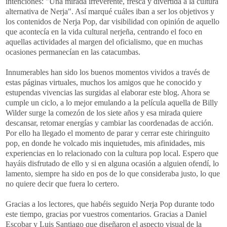
intenciones: "Una mirada irreverente, fresca y divertida a la cultura
alternativa de Nerja". Así marqué cuáles iban a ser los objetivos y
los contenidos de Nerja Pop, dar visibilidad con opinión de aquello
que acontecía en la vida cultural nerjeña, centrando el foco en
aquellas actividades al margen del oficialismo, que en muchas
ocasiones permanecían en las catacumbas.
Innumerables han sido los buenos momentos vividos a través de
estas páginas virtuales, muchos los amigos que he conocido y
estupendas vivencias las surgidas al elaborar este blog. Ahora se
cumple un ciclo, a lo mejor emulando a la película aquella de Billy
Wilder surge la comezón de los siete años y esa mirada quiere
descansar, retomar energías y cambiar las coordenadas de acción.
Por ello ha llegado el momento de parar y cerrar este chiringuito
pop, en donde he volcado mis inquietudes, mis afinidades, mis
experiencias en lo relacionado con la cultura pop local. Espero que
hayáis disfrutado de ello y si en alguna ocasión a alguien ofendí, lo
lamento, siempre ha sido en pos de lo que consideraba justo, lo que
no quiere decir que fuera lo certero.
Gracias a los lectores, que habéis seguido Nerja Pop durante todo
este tiempo, gracias por vuestros comentarios. Gracias a Daniel
Escobar y Luis Santiago que diseñaron el aspecto visual de la