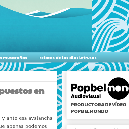
as musarañas
relatos de los días intrusos
xpuestos en
PRODUCTORA DE VÍDEO
POPBELMONDO
 y ante esa avalancha
 que apenas podemos