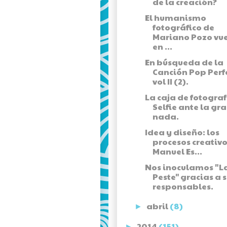
de la creación?
El humanismo
fotográfico de
Mariano Pozo vu
en ...
En búsqueda de la
Canción Pop Perf
vol II (2).
La caja de fotograf
Selfie ante la gr
nada.
Idea y diseño: los
procesos creativo
Manuel Es...
Nos inoculamos "L
Peste" gracias a 
responsables.
abril
(8)
►
2014
(151)
►