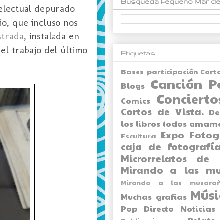
Búsqueda Pequeño Mar de
telectual depurado
o, que incluso nos
strada
, instalada en
el trabajo del último
Etiquetas
Bases participación Cort
Canción P
Blogs
Concierto
Comics
Cortos de Vista.
De
los libros todos amam
Expo
Fotog
Escultura
caja de fotografía
Microrrelatos de 
Mirando a las mu
Mirando a las musarañ
Músi
Muchas grafias
Pop Directo
Noticias
Relato
Publicaciones