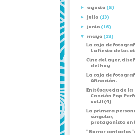
agosto
(8)
►
julio
(13)
►
junio
(16)
►
mayo
(18)
▼
La caja de fotograf
La fiesta de los o
Cine del ayer, dise
del hoy
La caja de fotograf
Afinación.
En búsqueda de la
Canción Pop Perf
vol.II (4)
La primera person
singular,
protagonista en l
"Borrar contactos":