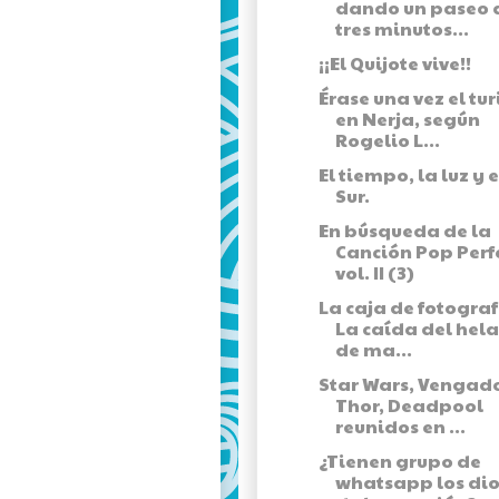
dando un paseo 
tres minutos...
¡¡El Quijote vive!!
Érase una vez el tu
en Nerja, según
Rogelio L...
El tiempo, la luz y e
Sur.
En búsqueda de la
Canción Pop Perf
vol. II (3)
La caja de fotograf
La caída del hel
de ma...
Star Wars, Vengado
Thor, Deadpool
reunidos en ...
¿Tienen grupo de
whatsapp los dio