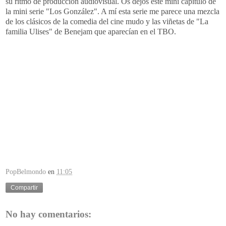
su ritmo de producción audiovisual. Os dejos este mini capítulo de
la mini serie "Los González". A mí esta serie me parece una mezcla
de los clásicos de la comedia del cine mudo y las viñetas de "La
familia Ulises" de Benejam que aparecían en el TBO.
PopBelmondo
en
11:05
Compartir
No hay comentarios: