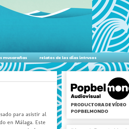
as musarañas
relatos de los días intrusos
PRODUCTORA DE VÍDEO
POPBELMONDO
ado para asistir al
do en Málaga. Este