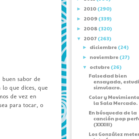
2010
(290)
►
2009
(339)
►
2008
(320)
►
2007
(263)
▼
diciembre
(24)
►
noviembre
(27)
►
octubre
(26)
▼
Falsedad bien
n buen sabor de
ensayada, estud
 lo que dices, que
simulacro.
amos de vez en
Color y Movimiento
la Sala Mercado.
sea para tocar, o
En búsqueda de la
canción pop perf
(XXXIII)
Los González mete