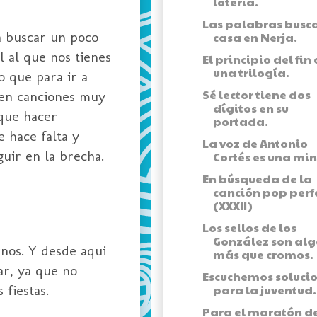
lotería.
Las palabras busc
a buscar un poco
casa en Nerja.
l al que nos tienes
El principio del fin
una trilogía.
o que para ir a
Sé lector tiene dos
enen canciones muy
dígitos en su
 que hacer
portada.
e hace falta y
La voz de Antonio
guir en la brecha.
Cortés es una min
En búsqueda de la
canción pop perf
(XXXII)
Los sellos de los
González son alg
rnos. Y desde aqui
más que cromos.
ar, ya que no
Escuchemos soluci
 fiestas.
para la juventud.
Para el maratón d