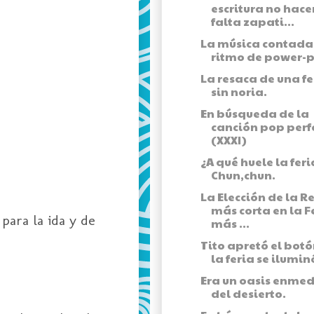
escritura no hace
falta zapati...
La música contada
ritmo de power-
La resaca de una fe
sin noria.
En búsqueda de la
canción pop perf
(XXXI)
¿A qué huele la feri
Chun,chun.
La Elección de la R
más corta en la F
para la ida y de
más ...
Tito apretó el botó
la feria se ilumin
Era un oasis enmed
del desierto.