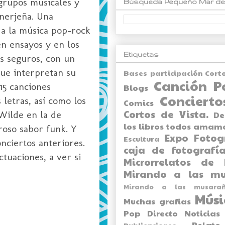
 grupos musicales y
Búsqueda Pequeño Mar de
 nerjeña. Una
 a la música pop-rock
en ensayos y en los
Etiquetas
s seguros, con un
ue interpretan su
Bases participación Cort
Canción P
15 canciones
Blogs
Concierto
 letras, así como los
Comics
Cortos de Vista.
Wilde en la de
De
los libros todos amam
oso sabor funk. Y
Expo
Fotog
Escultura
ciertos anteriores.
caja de fotografía
tuaciones, a ver si
Microrrelatos de 
Mirando a las mu
Mirando a las musarañ
Músi
Muchas grafias
Pop Directo
Noticias
Relato
Publicaciones