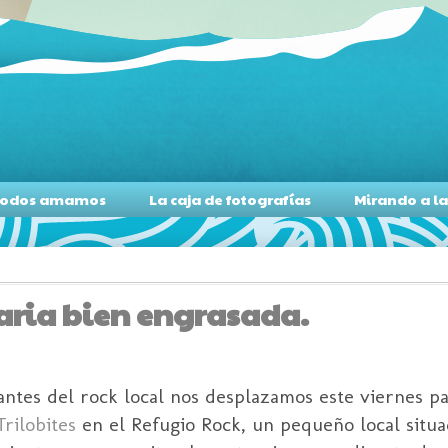
s todos amamos
La caja de fotografías
Mirando a l
naria bien engrasada.
tes del rock local nos desplazamos este viernes pas
Trilobites
en el Refugio Rock, un pequeño local situa