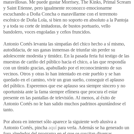
maravillosas. Me puede gustar Morrisey, The Kinks, Primal Scream
y Saint Etienne, pero igualmente reconozco emocionarme
escuchando a Doña Concha o maravillarme con el terremoto
escénico de Doña Lola, si bien no soporto en absoluto a la Pantoja
y a toda su corte de imitadoras, de bustos portuario, vello
bandolero, voces engoladas y ceños fruncidos.
Antonio Cortés levanta las simpatías del chico hecho a sí mismo,
autodidacta, de sus ganas inmensas de triunfar sin perder su
adolescente modestia y timidez. En la pasada feria fui testigo de las
muestras de cariño del público hacia el chico, a las que respondía
con un tímido gracias, apabullado por el reconocimiento de sus
vecinos. Otros y otras lo han intentado en este pueblo y se han
quedado en el camino, vivir un gran sueño, conseguir el aplauso
del público. Esperemos que ese aplauso sea siempre sincero y no
oportunista ante la fama siempre efímera que procura el estar
presente en las pantallas de televisión. Al menos, al éxito de
Antonio Cortés no le han salido muchos padrinos apuntándose el
tanto.
Por ahora en internet sólo aparece la siguiente web alusiva a
Antonio Cortés, pincha
aquí
para verla. Además se ha generado un
foro alrededor del programa en el que se suscitan diversas