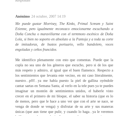
Responder
Anónimo
24 octubre, 2007 14:19
Me puede gustar Morrisey, The Kinks, Primal Scream y Saint
Etienne, pero igualmente reconozco emocionarme escuchando a
Doña Concha o maravillarme con el terremoto escénico de Doña
Lola, si bien no soporto en absoluto a la Pantoja y a toda su corte
de imitadoras, de bustos portuario, vello bandolero, voces
engoladas y ceños fruncidos.
Me identifico plenamente con esto que comentas. Puede que la
copla no sea uno de los géneros que escucho, pero si de los que
más respeto y admiro, al igual que el buen flamenco. Respecto a
los sentimientos que levanta este vecino, en mi caso literalmente,
nuestro...pfff...ya me había puesto la piel de gallina oyéndole
cantar saetas en Semana Santa, al verlo en la tele pues ya te puedes
imaginar un montón de sentimientos unidos, el haberle visto
crecer en el primero de mi bloque, el saber su historia (que es lo
de menos, pero que le hace a uno ver que con el arte se nace, se
venga de donde se venga) y disfrutar de su arte y sus maneras
únicas (que aun tiene que pulir, y cuando lo haga...ya le veremos