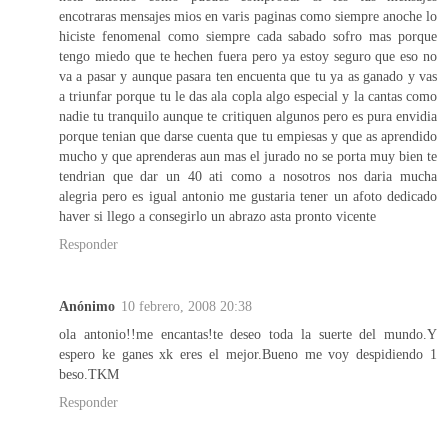
encotraras mensajes mios en varis paginas como siempre anoche lo
hiciste fenomenal como siempre cada sabado sofro mas porque
tengo miedo que te hechen fuera pero ya estoy seguro que eso no
va a pasar y aunque pasara ten encuenta que tu ya as ganado y vas
a triunfar porque tu le das ala copla algo especial y la cantas como
nadie tu tranquilo aunque te critiquen algunos pero es pura envidia
porque tenian que darse cuenta que tu empiesas y que as aprendido
mucho y que aprenderas aun mas el jurado no se porta muy bien te
tendrian que dar un 40 ati como a nosotros nos daria mucha
alegria pero es igual antonio me gustaria tener un afoto dedicado
haver si llego a consegirlo un abrazo asta pronto vicente
Responder
Anónimo
10 febrero, 2008 20:38
ola antonio!!me encantas!te deseo toda la suerte del mundo.Y
espero ke ganes xk eres el mejor.Bueno me voy despidiendo 1
beso.TKM
Responder