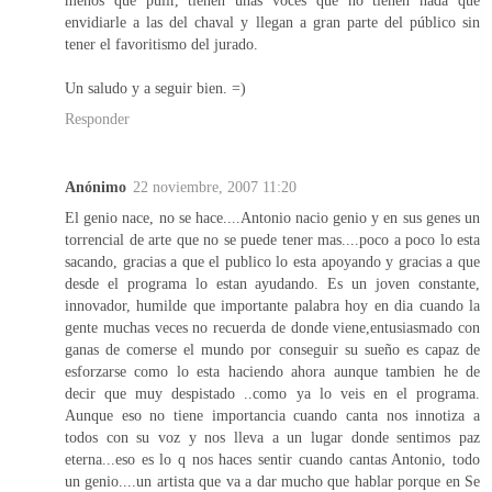
menos que pulir, tienen unas voces que no tienen nada que
envidiarle a las del chaval y llegan a gran parte del público sin
tener el favoritismo del jurado.
Un saludo y a seguir bien. =)
Responder
Anónimo
22 noviembre, 2007 11:20
El genio nace, no se hace....Antonio nacio genio y en sus genes un
torrencial de arte que no se puede tener mas....poco a poco lo esta
sacando, gracias a que el publico lo esta apoyando y gracias a que
desde el programa lo estan ayudando. Es un joven constante,
innovador, humilde que importante palabra hoy en dia cuando la
gente muchas veces no recuerda de donde viene,entusiasmado con
ganas de comerse el mundo por conseguir su sueño es capaz de
esforzarse como lo esta haciendo ahora aunque tambien he de
decir que muy despistado ..como ya lo veis en el programa.
Aunque eso no tiene importancia cuando canta nos innotiza a
todos con su voz y nos lleva a un lugar donde sentimos paz
eterna...eso es lo q nos haces sentir cuando cantas Antonio, todo
un genio....un artista que va a dar mucho que hablar porque en Se