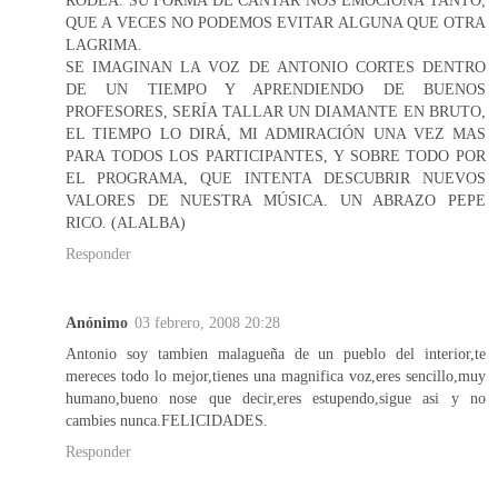
RODEA. SU FORMA DE CANTAR NOS EMOCIONA TANTO,
QUE A VECES NO PODEMOS EVITAR ALGUNA QUE OTRA
LAGRIMA.
SE IMAGINAN LA VOZ DE ANTONIO CORTES DENTRO
DE UN TIEMPO Y APRENDIENDO DE BUENOS
PROFESORES, SERÍA TALLAR UN DIAMANTE EN BRUTO,
EL TIEMPO LO DIRÁ, MI ADMIRACIÓN UNA VEZ MAS
PARA TODOS LOS PARTICIPANTES, Y SOBRE TODO POR
EL PROGRAMA, QUE INTENTA DESCUBRIR NUEVOS
VALORES DE NUESTRA MÚSICA. UN ABRAZO PEPE
RICO. (ALALBA)
Responder
Anónimo
03 febrero, 2008 20:28
Antonio soy tambien malagueña de un pueblo del interior,te
mereces todo lo mejor,tienes una magnifica voz,eres sencillo,muy
humano,bueno nose que decir,eres estupendo,sigue asi y no
cambies nunca.FELICIDADES.
Responder