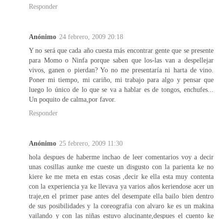
Responder
Anónimo
24 febrero, 2009 20:18
Y no será que cada año cuesta más encontrar gente que se presente
para Momo o Ninfa porque saben que los-las van a despellejar
vivos, ganen o pierdan? Yo no me presentaría ni harta de vino.
Poner mi tiempo, mi cariño, mi trabajo para algo y pensar que
luego lo único de lo que se va a hablar es de tongos, enchufes...
Un poquito de calma,por favor.
Responder
Anónimo
25 febrero, 2009 11:30
hola despues de haberme inchao de leer comentarios voy a decir
unas cosillas aunke me cueste un disgusto con la parienta ke no
kiere ke me meta en estas cosas ,decir ke ella esta muy contenta
con la experiencia ya ke llevava ya varios años keriendose acer un
traje,en el primer pase antes del desempate ella bailo bien dentro
de sus posibilidades y la coreografia con alvaro ke es un makina
vailando y con las niñas estuvo alucinante,despues el cuento ke