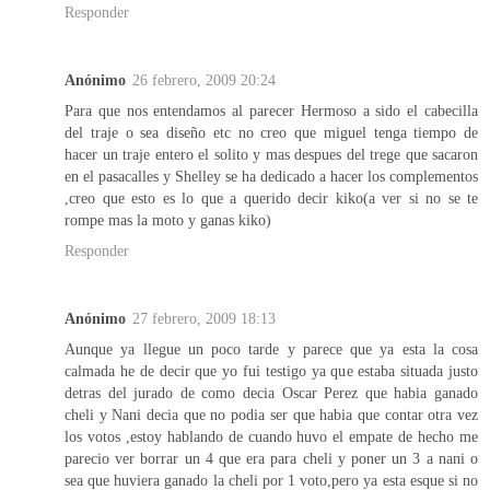
Responder
Anónimo
26 febrero, 2009 20:24
Para que nos entendamos al parecer Hermoso a sido el cabecilla
del traje o sea diseño etc no creo que miguel tenga tiempo de
hacer un traje entero el solito y mas despues del trege que sacaron
en el pasacalles y Shelley se ha dedicado a hacer los complementos
,creo que esto es lo que a querido decir kiko(a ver si no se te
rompe mas la moto y ganas kiko)
Responder
Anónimo
27 febrero, 2009 18:13
Aunque ya llegue un poco tarde y parece que ya esta la cosa
calmada he de decir que yo fui testigo ya que estaba situada justo
detras del jurado de como decia Oscar Perez que habia ganado
cheli y Nani decia que no podia ser que habia que contar otra vez
los votos ,estoy hablando de cuando huvo el empate de hecho me
parecio ver borrar un 4 que era para cheli y poner un 3 a nani o
sea que huviera ganado la cheli por 1 voto,pero ya esta esque si no