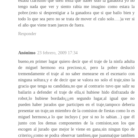
estaba clarisimo que sheli tenia que haber sido la ganadora yo no
tengo nada que ver y siento rabia me imagino como estara la
pobre.(esto si desprestigiar a la ganadora que si que bailo bien y
todo lo que sea pero no se trata de mover el culo solo.....)a ver si
el año que viene traen jueces de fuera.
Responder
Anónimo
23 febrero, 2009 17:34
bueno,en primer lugar quiero decir que el traje de la ninfa adulta
de miguel hermoso era precioso,si, pero la pobre deslució
tremendamente el traje al no saber menearse en el escenario con
ninguna soltura,y e de decir que se valora no solo el traje,sino la
gracia que tenga su candidata,no que al contrario tuvo que salir su
bailarin a defender el traje de ella,si hubiese hido disfrazada de
robot,lo hubiese bordado¡¡¡en segundo lugar,al igual que no
pueden haber jurados que participen en el traje,tampoco deberia
presentar un traje,un miembro de la comision de fiestas como lo es
miguel hermoso,a lo que incluyo ( por si no lo sabian...) que él
junto con los demas componentes de la comision,son los que
escogen al jurado que mejor le viene en gana,sin ningun tipo de
criterio¡¡como se podra observar tambien,que juanma(que tambien