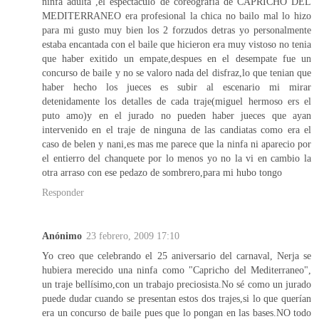
ninfa adulta ,el espectaculo de coreografia de CAPRICHO DEL
MEDITERRANEO era profesional la chica no bailo mal lo hizo
para mi gusto muy bien los 2 forzudos detras yo personalmente
estaba encantada con el baile que hicieron era muy vistoso no tenia
que haber exitido un empate,despues en el desempate fue un
concurso de baile y no se valoro nada del disfraz,lo que tenian que
haber hecho los jueces es subir al escenario mi mirar
detenidamente los detalles de cada traje(miguel hermoso ers el
puto amo)y en el jurado no pueden haber jueces que ayan
intervenido en el traje de ninguna de las candiatas como era el
caso de belen y nani,es mas me parece que la ninfa ni aparecio por
el entierro del chanquete por lo menos yo no la vi en cambio la
otra arraso con ese pedazo de sombrero,para mi hubo tongo
Responder
Anónimo
23 febrero, 2009 17:10
Yo creo que celebrando el 25 aniversario del carnaval, Nerja se
hubiera merecido una ninfa como "Capricho del Mediterraneo",
un traje bellísimo,con un trabajo preciosista.No sé como un jurado
puede dudar cuando se presentan estos dos trajes,si lo que querían
era un concurso de baile pues que lo pongan en las bases.NO todo