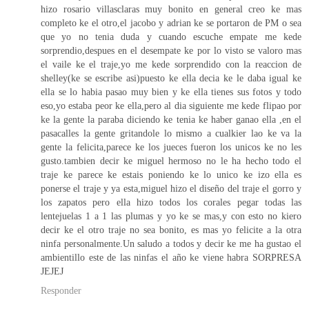
hizo rosario villasclaras muy bonito en general creo ke mas
completo ke el otro,el jacobo y adrian ke se portaron de PM o sea
que yo no tenia duda y cuando escuche empate me kede
sorprendio,despues en el desempate ke por lo visto se valoro mas
el vaile ke el traje,yo me kede sorprendido con la reaccion de
shelley(ke se escribe asi)puesto ke ella decia ke le daba igual ke
ella se lo habia pasao muy bien y ke ella tienes sus fotos y todo
eso,yo estaba peor ke ella,pero al dia siguiente me kede flipao por
ke la gente la paraba diciendo ke tenia ke haber ganao ella ,en el
pasacalles la gente gritandole lo mismo a cualkier lao ke va la
gente la felicita,parece ke los jueces fueron los unicos ke no les
gusto.tambien decir ke miguel hermoso no le ha hecho todo el
traje ke parece ke estais poniendo ke lo unico ke izo ella es
ponerse el traje y ya esta,miguel hizo el diseño del traje el gorro y
los zapatos pero ella hizo todos los corales pegar todas las
lentejuelas 1 a 1 las plumas y yo ke se mas,y con esto no kiero
decir ke el otro traje no sea bonito, es mas yo felicite a la otra
ninfa personalmente.Un saludo a todos y decir ke me ha gustao el
ambientillo este de las ninfas el año ke viene habra SORPRESA
JEJEJ
Responder