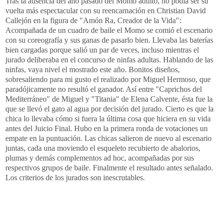
Tras la ausencia del año pasado del Momo adulto, no podía ser su
vuelta más espectacular con su reencarnación en
Christian
David
Callejón en la figura de "Amón
Ra
, Creador de la Vida":
Acompañada de un cuadro de baile el Momo se comió el escenario
con su coreografía y sus ganas de pasarlo bien. Llevaba las baterías
bien cargadas porque salió un par de veces,
incluso
mientras el
jurado deliberaba en el concurso de ninfas adultas. Hablando de las
ninfas, vaya nivel el mostrado este año. Bonitos diseños,
sobresaliendo para mi gusto el realizado por Miguel Hermoso, que
paradójicamente
no resultó el ganador. Así entre "Caprichos del
Mediterráneo" de Miguel y "
Titania
" de
Elena
Calvente
, ésta fue la
que se llevó el gato al agua por decisión del jurado. Cierto es que la
chica lo llevaba cómo si fuera la última cosa que hiciera en su vida
antes del Juicio Final. Hubo en la primera ronda de votaciones un
empate en la puntuación. Las chicas salieron de nuevo al escenario
juntas, cada una moviendo el esqueleto recubierto de abalorios,
plumas y demás complementos
ad
hoc
, acompañadas por sus
respectivos grupos de baile. Finalmente el resultado antes señalado.
Los criterios de los jurados son inescrutables.