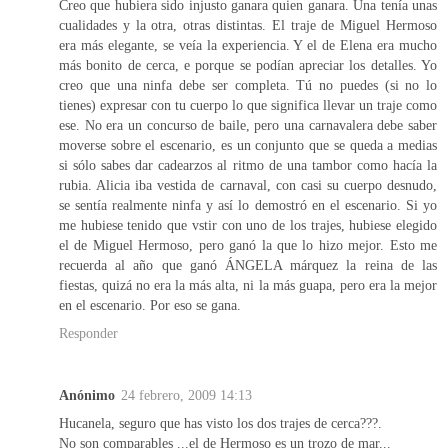
Creo que hubiera sido injusto ganara quien ganara. Una tenía unas
cualidades y la otra, otras distintas. El traje de Miguel Hermoso
era más elegante, se veía la experiencia. Y el de Elena era mucho
más bonito de cerca, e porque se podían apreciar los detalles. Yo
creo que una ninfa debe ser completa. Tú no puedes (si no lo
tienes) expresar con tu cuerpo lo que significa llevar un traje como
ese. No era un concurso de baile, pero una carnavalera debe saber
moverse sobre el escenario, es un conjunto que se queda a medias
si sólo sabes dar cadearzos al ritmo de una tambor como hacía la
rubia. Alicia iba vestida de carnaval, con casi su cuerpo desnudo,
se sentía realmente ninfa y así lo demostró en el escenario. Si yo
me hubiese tenido que vstir con uno de los trajes, hubiese elegido
el de Miguel Hermoso, pero ganó la que lo hizo mejor. Esto me
recuerda al año que ganó ÁNGELA márquez la reina de las
fiestas, quizá no era la más alta, ni la más guapa, pero era la mejor
en el escenario. Por eso se gana.
Responder
Anónimo
24 febrero, 2009 14:13
Hucanela, seguro que has visto los dos trajes de cerca???.
No son comparables ...el de Hermoso es un trozo de mar...