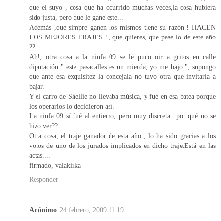
que el suyo , cosa que ha ocurrido muchas veces,la cosa hubiera
sido justa, pero que le gane este...
Además ,que simpre ganen los mismos tiene su razón ! HACEN
LOS MEJORES TRAJES !, que quieres, que pase lo de este año
??.
Ah!, otra cosa a la ninfa 09 se le pudo oir a gritos en calle
diputación " este pasacalles es un mierda, yo me bajo ", supongo
que ante esa exquisitez la concejala no tuvo otra que invitarla a
bajar.
Y el carro de Shellie no llevaba música, y fué en esa batea porque
los operarios lo decidieron así.
La ninfa 09 sí fué al entierro, pero muy discreta...por qué no se
hizo ver??.
Otra cosa, el traje ganador de esta año , lo ha sido gracias a los
votos de uno de los jurados implicados en dicho traje.Está en las
actas....
firmado, valakirka
Responder
Anónimo
24 febrero, 2009 11:19