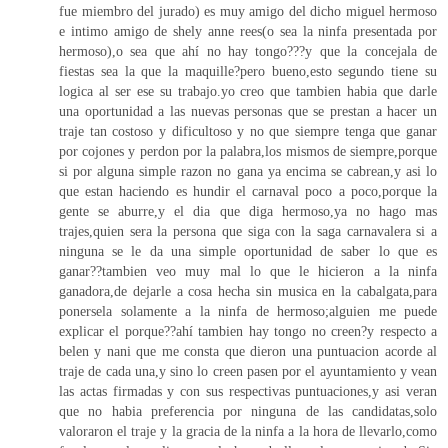
fue miembro del jurado) es muy amigo del dicho miguel hermoso
e intimo amigo de shely anne rees(o sea la ninfa presentada por
hermoso),o sea que ahí no hay tongo???y que la concejala de
fiestas sea la que la maquille?pero bueno,esto segundo tiene su
logica al ser ese su trabajo.yo creo que tambien habia que darle
una oportunidad a las nuevas personas que se prestan a hacer un
traje tan costoso y dificultoso y no que siempre tenga que ganar
por cojones y perdon por la palabra,los mismos de siempre,porque
si por alguna simple razon no gana ya encima se cabrean,y asi lo
que estan haciendo es hundir el carnaval poco a poco,porque la
gente se aburre,y el dia que diga hermoso,ya no hago mas
trajes,quien sera la persona que siga con la saga carnavalera si a
ninguna se le da una simple oportunidad de saber lo que es
ganar??tambien veo muy mal lo que le hicieron a la ninfa
ganadora,de dejarle a cosa hecha sin musica en la cabalgata,para
ponersela solamente a la ninfa de hermoso;alguien me puede
explicar el porque??ahí tambien hay tongo no creen?y respecto a
belen y nani que me consta que dieron una puntuacion acorde al
traje de cada una,y sino lo creen pasen por el ayuntamiento y vean
las actas firmadas y con sus respectivas puntuaciones,y asi veran
que no habia preferencia por ninguna de las candidatas,solo
valoraron el traje y la gracia de la ninfa a la hora de llevarlo,como