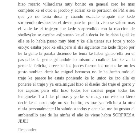
hizo rosario villasclaras muy bonito en general creo ke mas
completo ke el otro,el jacobo y adrian ke se portaron de PM o sea
que yo no tenia duda y cuando escuche empate me kede
sorprendio,despues en el desempate ke por lo visto se valoro mas
el vaile ke el traje,yo me kede sorprendido con la reaccion de
shelley(ke se escribe asi)puesto ke ella decia ke le daba igual ke
ella se lo habia pasao muy bien y ke ella tienes sus fotos y todo
eso,yo estaba peor ke ella,pero al dia siguiente me kede flipao por
ke la gente la paraba diciendo ke tenia ke haber ganao ella ,en el
pasacalles la gente gritandole lo mismo a cualkier lao ke va la
gente la felicita,parece ke los jueces fueron los unicos ke no les
gusto.tambien decir ke miguel hermoso no le ha hecho todo el
traje ke parece ke estais poniendo ke lo unico ke izo ella es
ponerse el traje y ya esta,miguel hizo el diseño del traje el gorro y
los zapatos pero ella hizo todos los corales pegar todas las
lentejuelas 1 a 1 las plumas y yo ke se mas,y con esto no kiero
decir ke el otro traje no sea bonito, es mas yo felicite a la otra
ninfa personalmente.Un saludo a todos y decir ke me ha gustao el
ambientillo este de las ninfas el año ke viene habra SORPRESA
JEJEJ
Responder