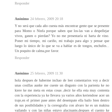
Responder
Anónimo
24 febrero, 2009 20:18
Y no será que cada año cuesta más encontrar gente que se presente
para Momo o Ninfa porque saben que los-las van a despellejar
vivos, ganen o pierdan? Yo no me presentaría ni harta de vino.
Poner mi tiempo, mi cariño, mi trabajo para algo y pensar que
luego lo único de lo que se va a hablar es de tongos, enchufes...
Un poquito de calma,por favor.
Responder
Anónimo
25 febrero, 2009 11:30
hola despues de haberme inchao de leer comentarios voy a decir
unas cosillas aunke me cueste un disgusto con la parienta ke no
kiere ke me meta en estas cosas ,decir ke ella esta muy contenta
con la experiencia ya ke llevava ya varios años keriendose acer un
traje,en el primer pase antes del desempate ella bailo bien dentro
de sus posibilidades y la coreografia con alvaro ke es un makina
vailando y con las niñas estuvo alucinante,despues el cuento ke