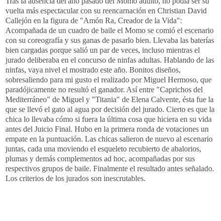
Tras la ausencia del año pasado del Momo adulto, no podía ser su
vuelta más espectacular con su reencarnación en
Christian
David
Callejón en la figura de "Amón
Ra
, Creador de la Vida":
Acompañada de un cuadro de baile el Momo se comió el escenario
con su coreografía y sus ganas de pasarlo bien. Llevaba las baterías
bien cargadas porque salió un par de veces,
incluso
mientras el
jurado deliberaba en el concurso de ninfas adultas. Hablando de las
ninfas, vaya nivel el mostrado este año. Bonitos diseños,
sobresaliendo para mi gusto el realizado por Miguel Hermoso, que
paradójicamente
no resultó el ganador. Así entre "Caprichos del
Mediterráneo" de Miguel y "
Titania
" de
Elena
Calvente
, ésta fue la
que se llevó el gato al agua por decisión del jurado. Cierto es que la
chica lo llevaba cómo si fuera la última cosa que hiciera en su vida
antes del Juicio Final. Hubo en la primera ronda de votaciones un
empate en la puntuación. Las chicas salieron de nuevo al escenario
juntas, cada una moviendo el esqueleto recubierto de abalorios,
plumas y demás complementos
ad
hoc
, acompañadas por sus
respectivos grupos de baile. Finalmente el resultado antes señalado.
Los criterios de los jurados son inescrutables.