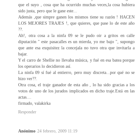
que el suyo , cosa que ha ocurrido muchas veces,la cosa hubiera
sido justa, pero que le gane este...
Además ,que simpre ganen los mismos tiene su razón ! HACEN
LOS MEJORES TRAJES !, que quieres, que pase lo de este año
??.
Ah!, otra cosa a la ninfa 09 se le pudo oir a gritos en calle
diputación " este pasacalles es un mierda, yo me bajo ", supongo
que ante esa exquisitez la concejala no tuvo otra que invitarla a
bajar.
Y el carro de Shellie no llevaba música, y fué en esa batea porque
los operarios lo decidieron así.
La ninfa 09 sí fué al entierro, pero muy discreta...por qué no se
hizo ver??.
Otra cosa, el traje ganador de esta año , lo ha sido gracias a los
votos de uno de los jurados implicados en dicho traje.Está en las
actas....
firmado, valakirka
Responder
Anónimo
24 febrero, 2009 11:19