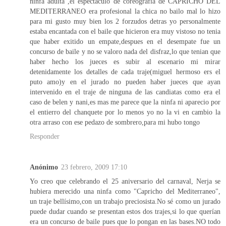
ninfa adulta ,el espectaculo de coreografia de CAPRICHO DEL
MEDITERRANEO era profesional la chica no bailo mal lo hizo
para mi gusto muy bien los 2 forzudos detras yo personalmente
estaba encantada con el baile que hicieron era muy vistoso no tenia
que haber exitido un empate,despues en el desempate fue un
concurso de baile y no se valoro nada del disfraz,lo que tenian que
haber hecho los jueces es subir al escenario mi mirar
detenidamente los detalles de cada traje(miguel hermoso ers el
puto amo)y en el jurado no pueden haber jueces que ayan
intervenido en el traje de ninguna de las candiatas como era el
caso de belen y nani,es mas me parece que la ninfa ni aparecio por
el entierro del chanquete por lo menos yo no la vi en cambio la
otra arraso con ese pedazo de sombrero,para mi hubo tongo
Responder
Anónimo
23 febrero, 2009 17:10
Yo creo que celebrando el 25 aniversario del carnaval, Nerja se
hubiera merecido una ninfa como "Capricho del Mediterraneo",
un traje bellísimo,con un trabajo preciosista.No sé como un jurado
puede dudar cuando se presentan estos dos trajes,si lo que querían
era un concurso de baile pues que lo pongan en las bases.NO todo