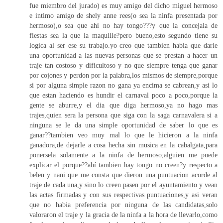
fue miembro del jurado) es muy amigo del dicho miguel hermoso
e intimo amigo de shely anne rees(o sea la ninfa presentada por
hermoso),o sea que ahí no hay tongo???y que la concejala de
fiestas sea la que la maquille?pero bueno,esto segundo tiene su
logica al ser ese su trabajo.yo creo que tambien habia que darle
una oportunidad a las nuevas personas que se prestan a hacer un
traje tan costoso y dificultoso y no que siempre tenga que ganar
por cojones y perdon por la palabra,los mismos de siempre,porque
si por alguna simple razon no gana ya encima se cabrean,y asi lo
que estan haciendo es hundir el carnaval poco a poco,porque la
gente se aburre,y el dia que diga hermoso,ya no hago mas
trajes,quien sera la persona que siga con la saga carnavalera si a
ninguna se le da una simple oportunidad de saber lo que es
ganar??tambien veo muy mal lo que le hicieron a la ninfa
ganadora,de dejarle a cosa hecha sin musica en la cabalgata,para
ponersela solamente a la ninfa de hermoso;alguien me puede
explicar el porque??ahí tambien hay tongo no creen?y respecto a
belen y nani que me consta que dieron una puntuacion acorde al
traje de cada una,y sino lo creen pasen por el ayuntamiento y vean
las actas firmadas y con sus respectivas puntuaciones,y asi veran
que no habia preferencia por ninguna de las candidatas,solo
valoraron el traje y la gracia de la ninfa a la hora de llevarlo,como