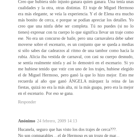
Creo que hubiera sido injusto ganara quien ganara. Una tenía unas
cualidades y la otra, otras distintas. El traje de Miguel Hermoso
era más elegante, se veía la experiencia. Y el de Elena era mucho
más bonito de cerca, e porque se podían apreciar los detalles. Yo
creo que una ninfa debe ser completa. Tú no puedes (si no lo
tienes) expresar con tu cuerpo lo que significa llevar un traje como
ese. No era un concurso de baile, pero una carnavalera debe saber
moverse sobre el escenario, es un conjunto que se queda a medias
si sólo sabes dar cadearzos al ritmo de una tambor como hacía la
rubia. Alicia iba vestida de carnaval, con casi su cuerpo desnudo,
se sentía realmente ninfa y así lo demostró en el escenario. Si yo
me hubiese tenido que vstir con uno de los trajes, hubiese elegido
el de Miguel Hermoso, pero ganó la que lo hizo mejor. Esto me
recuerda al año que ganó ÁNGELA márquez la reina de las
fiestas, quizá no era la más alta, ni la más guapa, pero era la mejor
en el escenario. Por eso se gana.
Responder
Anónimo
24 febrero, 2009 14:13
Hucanela, seguro que has visto los dos trajes de cerca???.
No son comparables ...el de Hermoso es un trozo de mar...