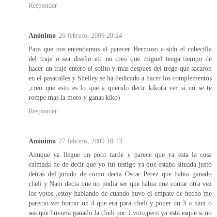
Responder
Anónimo
26 febrero, 2009 20:24
Para que nos entendamos al parecer Hermoso a sido el cabecilla
del traje o sea diseño etc no creo que miguel tenga tiempo de
hacer un traje entero el solito y mas despues del trege que sacaron
en el pasacalles y Shelley se ha dedicado a hacer los complementos
,creo que esto es lo que a querido decir kiko(a ver si no se te
rompe mas la moto y ganas kiko)
Responder
Anónimo
27 febrero, 2009 18:13
Aunque ya llegue un poco tarde y parece que ya esta la cosa
calmada he de decir que yo fui testigo ya que estaba situada justo
detras del jurado de como decia Oscar Perez que habia ganado
cheli y Nani decia que no podia ser que habia que contar otra vez
los votos ,estoy hablando de cuando huvo el empate de hecho me
parecio ver borrar un 4 que era para cheli y poner un 3 a nani o
sea que huviera ganado la cheli por 1 voto,pero ya esta esque si no