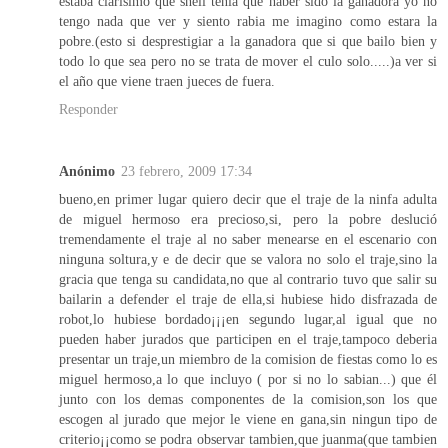
estaba clarisimo que sheli tenia que haber sido la ganadora yo no
tengo nada que ver y siento rabia me imagino como estara la
pobre.(esto si desprestigiar a la ganadora que si que bailo bien y
todo lo que sea pero no se trata de mover el culo solo.....)a ver si
el año que viene traen jueces de fuera.
Responder
Anónimo
23 febrero, 2009 17:34
bueno,en primer lugar quiero decir que el traje de la ninfa adulta
de miguel hermoso era precioso,si, pero la pobre deslució
tremendamente el traje al no saber menearse en el escenario con
ninguna soltura,y e de decir que se valora no solo el traje,sino la
gracia que tenga su candidata,no que al contrario tuvo que salir su
bailarin a defender el traje de ella,si hubiese hido disfrazada de
robot,lo hubiese bordado¡¡¡en segundo lugar,al igual que no
pueden haber jurados que participen en el traje,tampoco deberia
presentar un traje,un miembro de la comision de fiestas como lo es
miguel hermoso,a lo que incluyo ( por si no lo sabian...) que él
junto con los demas componentes de la comision,son los que
escogen al jurado que mejor le viene en gana,sin ningun tipo de
criterio¡¡como se podra observar tambien,que juanma(que tambien