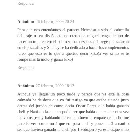
Responder
Anónimo
26 febrero, 2009 20:24
Para que nos entendamos al parecer Hermoso a sido el cabecilla
del traje o sea diseño etc no creo que miguel tenga tiempo de
hacer un traje entero el solito y mas despues del trege que sacaron
en el pasacalles y Shelley se ha dedicado a hacer los complementos
,creo que esto es lo que a querido decir kiko(a ver si no se te
rompe mas la moto y ganas kiko)
Responder
Anónimo
27 febrero, 2009 18:13
Aunque ya llegue un poco tarde y parece que ya esta la cosa
calmada he de decir que yo fui testigo ya que estaba situada justo
detras del jurado de como decia Oscar Perez que habia ganado
cheli y Nani decia que no podia ser que habia que contar otra vez
los votos ,estoy hablando de cuando huvo el empate de hecho me
parecio ver borrar un 4 que era para cheli y poner un 3 a nani o
sea que huviera ganado la cheli por 1 voto,pero ya esta esque si no