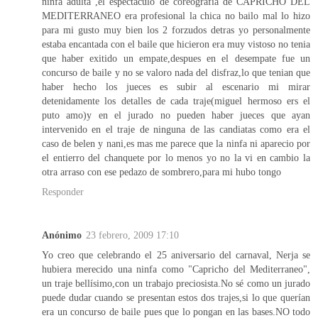
ninfa adulta ,el espectaculo de coreografia de CAPRICHO DEL
MEDITERRANEO era profesional la chica no bailo mal lo hizo
para mi gusto muy bien los 2 forzudos detras yo personalmente
estaba encantada con el baile que hicieron era muy vistoso no tenia
que haber exitido un empate,despues en el desempate fue un
concurso de baile y no se valoro nada del disfraz,lo que tenian que
haber hecho los jueces es subir al escenario mi mirar
detenidamente los detalles de cada traje(miguel hermoso ers el
puto amo)y en el jurado no pueden haber jueces que ayan
intervenido en el traje de ninguna de las candiatas como era el
caso de belen y nani,es mas me parece que la ninfa ni aparecio por
el entierro del chanquete por lo menos yo no la vi en cambio la
otra arraso con ese pedazo de sombrero,para mi hubo tongo
Responder
Anónimo
23 febrero, 2009 17:10
Yo creo que celebrando el 25 aniversario del carnaval, Nerja se
hubiera merecido una ninfa como "Capricho del Mediterraneo",
un traje bellísimo,con un trabajo preciosista.No sé como un jurado
puede dudar cuando se presentan estos dos trajes,si lo que querían
era un concurso de baile pues que lo pongan en las bases.NO todo