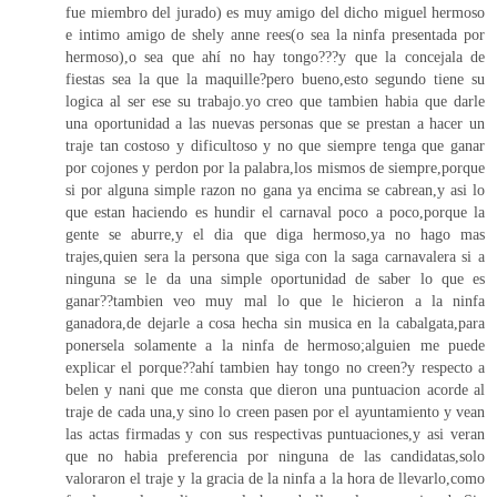
fue miembro del jurado) es muy amigo del dicho miguel hermoso
e intimo amigo de shely anne rees(o sea la ninfa presentada por
hermoso),o sea que ahí no hay tongo???y que la concejala de
fiestas sea la que la maquille?pero bueno,esto segundo tiene su
logica al ser ese su trabajo.yo creo que tambien habia que darle
una oportunidad a las nuevas personas que se prestan a hacer un
traje tan costoso y dificultoso y no que siempre tenga que ganar
por cojones y perdon por la palabra,los mismos de siempre,porque
si por alguna simple razon no gana ya encima se cabrean,y asi lo
que estan haciendo es hundir el carnaval poco a poco,porque la
gente se aburre,y el dia que diga hermoso,ya no hago mas
trajes,quien sera la persona que siga con la saga carnavalera si a
ninguna se le da una simple oportunidad de saber lo que es
ganar??tambien veo muy mal lo que le hicieron a la ninfa
ganadora,de dejarle a cosa hecha sin musica en la cabalgata,para
ponersela solamente a la ninfa de hermoso;alguien me puede
explicar el porque??ahí tambien hay tongo no creen?y respecto a
belen y nani que me consta que dieron una puntuacion acorde al
traje de cada una,y sino lo creen pasen por el ayuntamiento y vean
las actas firmadas y con sus respectivas puntuaciones,y asi veran
que no habia preferencia por ninguna de las candidatas,solo
valoraron el traje y la gracia de la ninfa a la hora de llevarlo,como