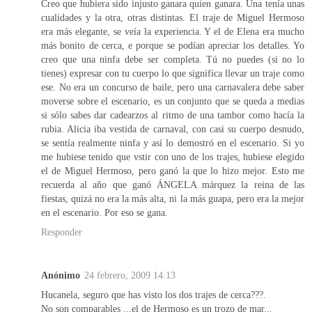
Creo que hubiera sido injusto ganara quien ganara. Una tenía unas
cualidades y la otra, otras distintas. El traje de Miguel Hermoso
era más elegante, se veía la experiencia. Y el de Elena era mucho
más bonito de cerca, e porque se podían apreciar los detalles. Yo
creo que una ninfa debe ser completa. Tú no puedes (si no lo
tienes) expresar con tu cuerpo lo que significa llevar un traje como
ese. No era un concurso de baile, pero una carnavalera debe saber
moverse sobre el escenario, es un conjunto que se queda a medias
si sólo sabes dar cadearzos al ritmo de una tambor como hacía la
rubia. Alicia iba vestida de carnaval, con casi su cuerpo desnudo,
se sentía realmente ninfa y así lo demostró en el escenario. Si yo
me hubiese tenido que vstir con uno de los trajes, hubiese elegido
el de Miguel Hermoso, pero ganó la que lo hizo mejor. Esto me
recuerda al año que ganó ÁNGELA márquez la reina de las
fiestas, quizá no era la más alta, ni la más guapa, pero era la mejor
en el escenario. Por eso se gana.
Responder
Anónimo
24 febrero, 2009 14:13
Hucanela, seguro que has visto los dos trajes de cerca???.
No son comparables ...el de Hermoso es un trozo de mar...