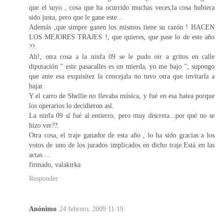
que el suyo , cosa que ha ocurrido muchas veces,la cosa hubiera
sido justa, pero que le gane este...
Además ,que simpre ganen los mismos tiene su razón ! HACEN
LOS MEJORES TRAJES !, que quieres, que pase lo de este año
??.
Ah!, otra cosa a la ninfa 09 se le pudo oir a gritos en calle
diputación " este pasacalles es un mierda, yo me bajo ", supongo
que ante esa exquisitez la concejala no tuvo otra que invitarla a
bajar.
Y el carro de Shellie no llevaba música, y fué en esa batea porque
los operarios lo decidieron así.
La ninfa 09 sí fué al entierro, pero muy discreta...por qué no se
hizo ver??.
Otra cosa, el traje ganador de esta año , lo ha sido gracias a los
votos de uno de los jurados implicados en dicho traje.Está en las
actas....
firmado, valakirka
Responder
Anónimo
24 febrero, 2009 11:19