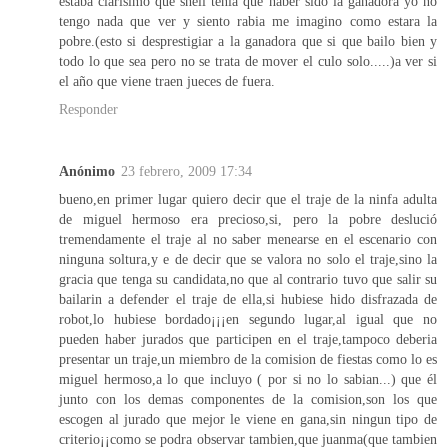
estaba clarisimo que sheli tenia que haber sido la ganadora yo no
tengo nada que ver y siento rabia me imagino como estara la
pobre.(esto si desprestigiar a la ganadora que si que bailo bien y
todo lo que sea pero no se trata de mover el culo solo.....)a ver si
el año que viene traen jueces de fuera.
Responder
Anónimo
23 febrero, 2009 17:34
bueno,en primer lugar quiero decir que el traje de la ninfa adulta
de miguel hermoso era precioso,si, pero la pobre deslució
tremendamente el traje al no saber menearse en el escenario con
ninguna soltura,y e de decir que se valora no solo el traje,sino la
gracia que tenga su candidata,no que al contrario tuvo que salir su
bailarin a defender el traje de ella,si hubiese hido disfrazada de
robot,lo hubiese bordado¡¡¡en segundo lugar,al igual que no
pueden haber jurados que participen en el traje,tampoco deberia
presentar un traje,un miembro de la comision de fiestas como lo es
miguel hermoso,a lo que incluyo ( por si no lo sabian...) que él
junto con los demas componentes de la comision,son los que
escogen al jurado que mejor le viene en gana,sin ningun tipo de
criterio¡¡como se podra observar tambien,que juanma(que tambien