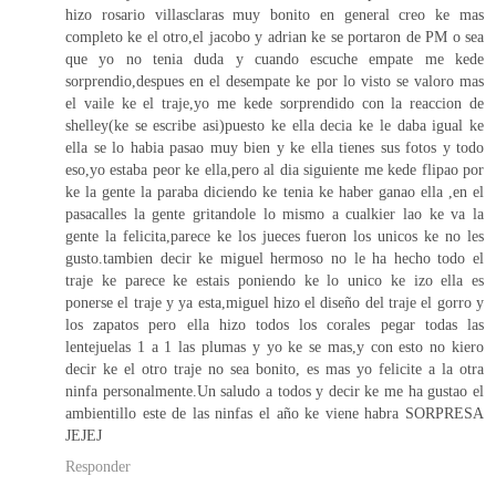
hizo rosario villasclaras muy bonito en general creo ke mas
completo ke el otro,el jacobo y adrian ke se portaron de PM o sea
que yo no tenia duda y cuando escuche empate me kede
sorprendio,despues en el desempate ke por lo visto se valoro mas
el vaile ke el traje,yo me kede sorprendido con la reaccion de
shelley(ke se escribe asi)puesto ke ella decia ke le daba igual ke
ella se lo habia pasao muy bien y ke ella tienes sus fotos y todo
eso,yo estaba peor ke ella,pero al dia siguiente me kede flipao por
ke la gente la paraba diciendo ke tenia ke haber ganao ella ,en el
pasacalles la gente gritandole lo mismo a cualkier lao ke va la
gente la felicita,parece ke los jueces fueron los unicos ke no les
gusto.tambien decir ke miguel hermoso no le ha hecho todo el
traje ke parece ke estais poniendo ke lo unico ke izo ella es
ponerse el traje y ya esta,miguel hizo el diseño del traje el gorro y
los zapatos pero ella hizo todos los corales pegar todas las
lentejuelas 1 a 1 las plumas y yo ke se mas,y con esto no kiero
decir ke el otro traje no sea bonito, es mas yo felicite a la otra
ninfa personalmente.Un saludo a todos y decir ke me ha gustao el
ambientillo este de las ninfas el año ke viene habra SORPRESA
JEJEJ
Responder