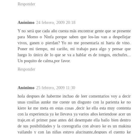
Responder
Anónimo
24 febrero, 2009 20:18
Y no será que cada año cuesta más encontrar gente que se presente
para Momo o Ninfa porque saben que los-las van a despellejar
vivos, ganen o pierdan? Yo no me presentaría ni harta de vino.
Poner mi tiempo, mi cariño, mi trabajo para algo y pensar que
luego lo único de lo que se va a hablar es de tongos, enchufes...
Un poquito de calma,por favor.
Responder
Anónimo
25 febrero, 2009 11:30
hola despues de haberme inchao de leer comentarios voy a decir
unas cosillas aunke me cueste un disgusto con la parienta ke no
kiere ke me meta en estas cosas ,decir ke ella esta muy contenta
con la experiencia ya ke llevava ya varios años keriendose acer un
traje,en el primer pase antes del desempate ella bailo bien dentro
de sus posibilidades y la coreografia con alvaro ke es un makina
vailando y con las niñas estuvo alucinante,despues el cuento ke