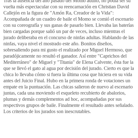
Tras la ausencia del año pasado del Momo adulto, no podía ser su
vuelta más espectacular con su reencarnación en
Christian
David
Callejón en la figura de "Amón
Ra
, Creador de la Vida":
Acompañada de un cuadro de baile el Momo se comió el escenario
con su coreografía y sus ganas de pasarlo bien. Llevaba las baterías
bien cargadas porque salió un par de veces,
incluso
mientras el
jurado deliberaba en el concurso de ninfas adultas. Hablando de las
ninfas, vaya nivel el mostrado este año. Bonitos diseños,
sobresaliendo para mi gusto el realizado por Miguel Hermoso, que
paradójicamente
no resultó el ganador. Así entre "Caprichos del
Mediterráneo" de Miguel y "
Titania
" de
Elena
Calvente
, ésta fue la
que se llevó el gato al agua por decisión del jurado. Cierto es que la
chica lo llevaba cómo si fuera la última cosa que hiciera en su vida
antes del Juicio Final. Hubo en la primera ronda de votaciones un
empate en la puntuación. Las chicas salieron de nuevo al escenario
juntas, cada una moviendo el esqueleto recubierto de abalorios,
plumas y demás complementos
ad
hoc
, acompañadas por sus
respectivos grupos de baile. Finalmente el resultado antes señalado.
Los criterios de los jurados son inescrutables.