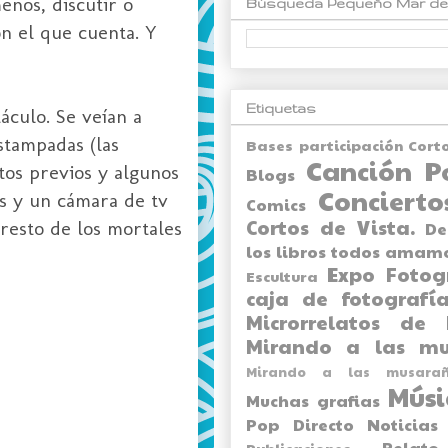
enos, discutir o
Búsqueda Pequeño Mar de
on el que cuenta. Y
Etiquetas
áculo. Se veían a
stampadas (las
Bases participación Cort
Canción P
tos previos y algunos
Blogs
Concierto
os y un cámara de tv
Comics
Cortos de Vista.
 resto de los mortales
De
los libros todos amam
Expo
Fotog
Escultura
caja de fotografía
Microrrelatos de 
Mirando a las mu
Mirando a las musarañ
Músi
Muchas grafias
Pop Directo
Noticias
Relato
Publicaciones