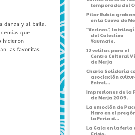
temporada del C
Pilar Rubio graba
en la Cueva de Ne
 danza y al baile.
"Vecinos", la trilog
cademias que
del Colectivo
o hicieron
Yaumate.
an las favoritas.
12 velitas para el
Centro Cultural V
de Nerja
Charla Solidaria c
asociación cultur
Entrel...
Impresiones de la 
de Nerja 2009.
La emoción de Pac
Haro en el pregó
la Feria d...
La Gala en la feria 
Crisis.