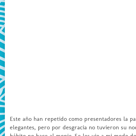
Este año han repetido como presentadores la p
elegantes, pero por desgracia no tuvieron su noc
hábito no hace al monje. Se les vio a mi modo 