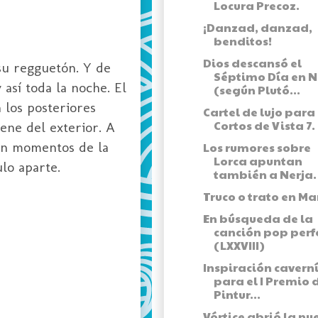
Locura Precoz.
¡Danzad, danzad,
benditos!
Dios descansó el
su regguetón. Y de
Séptimo Día en N
 así toda la noche. El
(según Plutó...
 los posteriores
Cartel de lujo para
Cortos de Vista 7.
ene del exterior. A
 en momentos de la
Los rumores sobre
Lorca apuntan
ulo aparte.
también a Nerja.
Truco o trato en Ma
En búsqueda de la
canción pop perf
(LXXVIII)
Inspiración cavern
para el I Premio 
Pintur...
Vórtice abrió la nu