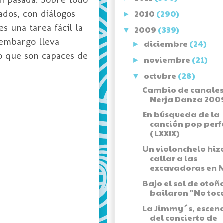
ados, con diálogos
2010
(290)
►
s una tarea fácil la
2009
(339)
▼
 embargo lleva
diciembre
(24)
►
o que son capaces de
noviembre
(21)
►
octubre
(28)
▼
Cambio de canales
Nerja Danza 200
En búsqueda de la
canción pop perf
(LXXIX)
Un violonchelo hiz
callar a las
excavadoras en N
Bajo el sol de otoñ
bailaron "No toca
La Jimmy´s, escen
del concierto de