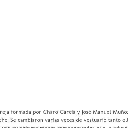
areja formada por Charo García y José Manuel Muño
he. Se cambiaron varias veces de vestuario tanto el
de ver muchísimo menos compenetrados que la edició