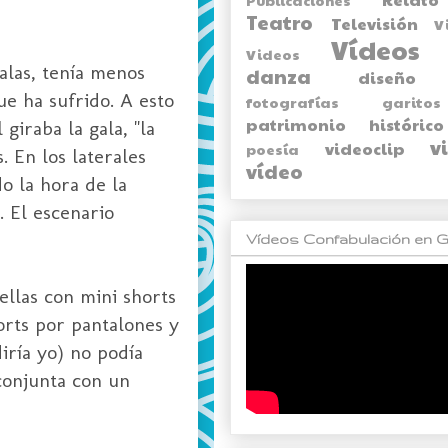
Teatro
Televisión
V
Vídeos
Videos
alas, tenía menos
danza
diseño
e ha sufrido. A esto
fotografías
garitos
patrimonio histórico
iraba la gala, "la
v
videoclip
poesía
. En los laterales
vídeo
o la hora de la
. El escenario
Vídeos Confabulación en G
ellas con mini shorts
orts por pantalones y
iría yo) no podía
conjunta con un