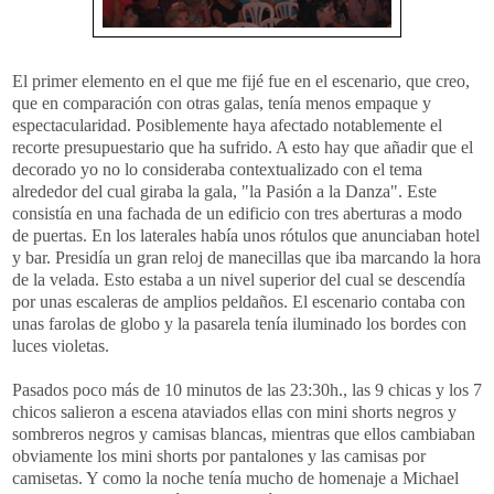
El primer elemento en el que me fijé fue en el escenario, que creo,
que en comparación con otras galas, tenía menos empaque y
espectacularidad. Posiblemente haya afectado notablemente el
recorte presupuestario que ha sufrido. A esto hay que añadir que el
decorado yo no lo consideraba contextualizado con el tema
alrededor del cual giraba la gala, "la Pasión a la Danza". Este
consistía en una fachada de un edificio con tres aberturas a modo
de puertas. En los laterales había unos rótulos que anunciaban hotel
y bar. Presidía un gran reloj de manecillas que iba marcando la hora
de la velada. Esto estaba a un nivel superior del cual se descendía
por unas escaleras de amplios peldaños. El escenario contaba con
unas farolas de globo y la pasarela tenía iluminado los bordes con
luces violetas.
Pasados poco más de 10 minutos de las 23:30h., las 9 chicas y los 7
chicos salieron a escena ataviados ellas con mini shorts negros y
sombreros negros y camisas blancas, mientras que ellos cambiaban
obviamente los mini shorts por pantalones y las camisas por
camisetas. Y como la noche tenía mucho de homenaje a Michael