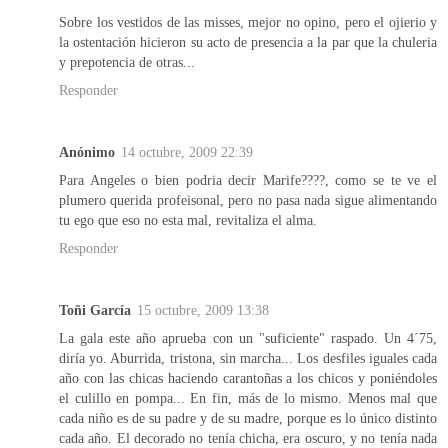
Sobre los vestidos de las misses, mejor no opino, pero el ojierio y
la ostentación hicieron su acto de presencia a la par que la chuleria
y prepotencia de otras...
Responder
Anónimo
14 octubre, 2009 22:39
Para Angeles o bien podria decir Marife????, como se te ve el
plumero querida profeisonal, pero no pasa nada sigue alimentando
tu ego que eso no esta mal, revitaliza el alma.
Responder
Toñi García
15 octubre, 2009 13:38
La gala este año aprueba con un "suficiente" raspado. Un 4´75,
diría yo. Aburrida, tristona, sin marcha... Los desfiles iguales cada
año con las chicas haciendo carantoñas a los chicos y poniéndoles
el culillo en pompa... En fin, más de lo mismo. Menos mal que
cada niño es de su padre y de su madre, porque es lo único distinto
cada año. El decorado no tenía chicha, era oscuro, y no tenía nada