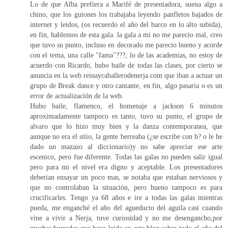
Lo de que Alba prefiera a Marifé de presentadora, suena algo a
chino, que los guiones los trabajaba leyendo panfletos bajados de
internet y leidos, (os recuerdo el año del barco en lo alto subida),
en fin, hablemos de esta gala. la gala a mi no me parecio mal, creo
que tuvo su punto, incluso en decorado me parecio bueno y acorde
con el tema, una calle "fama"???, lo de las academias, no estoy de
acuerdo con Ricardo, hubo baile de todas las clases, por cierto se
anuncia en la web reinaycaballerodenerja.com que iban a actuar un
grupo de Break dance y otro cantante, en fin, algo pasaria o es un
error de actualización de la web.
Hubo baile, flamenco, el homenaje a jackson 6 minutos
aproximadamente tampoco es tanto, tuvo su punto, el grupo de
alvaro que lo hizo muy bien y la danza contemporanea, que
aunque no era el sitio, la gente berreaba (¿se escribe con b? o le he
dado un mazazo al diccionario)y no sabe apreciar ese arte
escenico, pero fue diferente. Todas las galas no pueden salir igual
pero para mi el nivel era digno y aceptable. Los presentadores
deberian ensayar un poco mas, se notaba que estaban nerviosos y
que no controlaban la situación, pero bueno tampoco es para
crucificarles. Tengo ya 68 años e ire a todas las galas mientras
pueda, me enganché el año del agueducto del aguila casi cuando
vine a vivir a Nerja, tuve curiosidad y no me desengancho,por
muchas burradas que haya leido en este blog sobre todo el año del