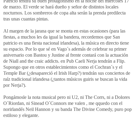
Patricio tendrá su buen protagonismo en la noche del miércoles 17
de marzo. El verde se hará dueño y señor de distintos locales
nocturnos. Los sombreros de copa alta serán la prenda predilecta
tras unas cuantas pintas.
Al margen de la jarana que se monta en estas ocasiones (para las
fiestas, a muchos les da igual la bandera, recordemos que San
patricio es una fiesta nacional irlandesa), la música en directo tiene
su espacio. Por lo que sé en Vago´s además de celebrar su primer
aniversario con Bastou y Justine al frente contará con la actuación
de Niall and the craic addicts. en Pub Caeli Nerja tendrán a Flip.
Supongo que en otros establecimientos como el Cochran´s y el
Temple Bar (¿desapareció el Irish Harp?) tendrán sus conciertos de
raíz tradicional irlandesa (¿tantos músicos guiris se buscan la vida
por Nerja?).
Pongámosle la nota musical pero ni U2, ni The Corrs, ni a Dolores
O´Riordan, ni Sinead O´Connors me valen , me qquedo con el
norirlandés Neil Hannon y su banda The Divine Comedy, puro pop
estiloso y elegante.