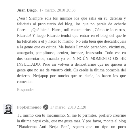
Juan Diego.
17 marzo, 2010 20:58
¿Veis? Siempre sois los mismos los que salís en su defensa y
felicitais al propietario del blog, los que no paráis de echarle
flores... ¡Qué bien! ¡Hurra, mil comentarios! ¡Cómo te lo curras,
Ricardo! Y luego Ricardo tendrá que entrar en el blog del que le
ha felicitado a él y hacer lo mismo. No está bien que descalifiqueis
a la gente que os critica. Me habéis llamado paranóico, victimista,
amargado, pamplinoso, cenizo, incapaz, frusstrado. Todo eso en
dos comentarios, cuando yo en NINGÚN MOMENTO OS HE
INSULTADO. Pero así volvéis a demostrarme que no queréis a
gente que no sea de vuestro club. Os creéis la última cocacola del
desierto. Nerjapop por mucho que os duela, lo hacen los que
comentan.
Responder
PopBelmondo
17 marzo, 2010 21:20
Tú mismo con tu mecanismo. Si me lo permites, prefiero creerme
la última pepsi cola, que me gusta más. Y por favor, monta el blog
"Plataforma Anti Nerja Pop", seguro que un tipo un poco